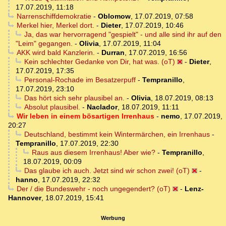
17.07.2019, 11:18
Narrenschiffdemokratie
-
Oblomow
,
17.07.2019, 07:58
Merkel hier, Merkel dort.
-
Dieter
,
17.07.2019, 10:46
Ja, das war hervorragend "gespielt" - und alle sind ihr auf den
"Leim" gegangen.
-
Olivia
,
17.07.2019, 11:04
AKK wird bald Kanzlerin.
-
Durran
,
17.07.2019, 16:56
Kein schlechter Gedanke von Dir, hat was. (oT)
-
Dieter
,
17.07.2019, 17:35
Personal-Rochade im Besatzerpuff
-
Tempranillo
,
17.07.2019, 23:10
Das hört sich sehr plausibel an.
-
Olivia
,
18.07.2019, 08:13
Absolut plausibel.
-
Naclador
,
18.07.2019, 11:11
Wir leben in einem bösartigen Irrenhaus
-
nemo
,
17.07.2019,
20:27
Deutschland, bestimmt kein Wintermärchen, ein Irrenhaus
-
Tempranillo
,
17.07.2019, 22:30
Raus aus diesem Irrenhaus! Aber wie?
-
Tempranillo
,
18.07.2019, 00:09
Das glaube ich auch. Jetzt sind wir schon zwei! (oT)
-
hanno
,
17.07.2019, 22:32
Der / die Bundeswehr - noch ungegendert? (oT)
-
Lenz-
Hannover
,
18.07.2019, 15:41
Werbung