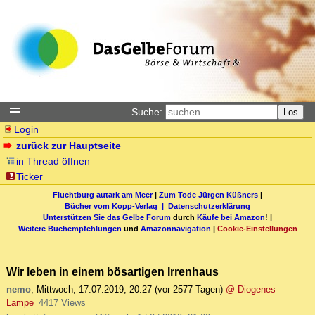
Suche:
Los
Login
zurück zur Hauptseite
in Thread öffnen
Ticker
Fluchtburg autark am Meer
|
Zum Tode Jürgen Küßners
|
Bücher vom Kopp-Verlag |
Datenschutzerklärung
Unterstützen Sie das Gelbe Forum
durch
Käufe bei Amazon
! |
Weitere Buchempfehlungen
und
Amazonnavigation
|
Cookie-Einstellungen
Wir leben in einem bösartigen Irrenhaus
nemo
,
Mittwoch, 17.07.2019, 20:27
(vor 2577 Tagen)
@ Diogenes
Lampe
4417 Views