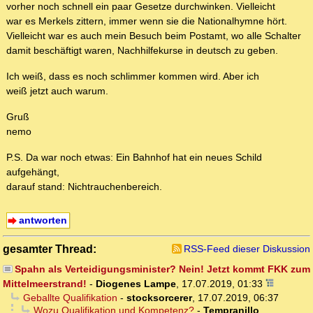
vorher noch schnell ein paar Gesetze durchwinken. Vielleicht
war es Merkels zittern, immer wenn sie die Nationalhymne hört.
Vielleicht war es auch mein Besuch beim Postamt, wo alle Schalter
damit beschäftigt waren, Nachhilfekurse in deutsch zu geben.
Ich weiß, dass es noch schlimmer kommen wird. Aber ich
weiß jetzt auch warum.
Gruß
nemo
P.S. Da war noch etwas: Ein Bahnhof hat ein neues Schild
aufgehängt,
darauf stand: Nichtrauchenbereich.
antworten
gesamter Thread:
RSS-Feed dieser Diskussion
Spahn als Verteidigungsminister? Nein! Jetzt kommt FKK zum
Mittelmeerstrand!
-
Diogenes Lampe
,
17.07.2019, 01:33
Geballte Qualifikation
-
stocksorcerer
,
17.07.2019, 06:37
Wozu Qualifikation und Kompetenz?
-
Tempranillo
,