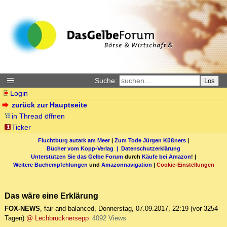
Suche:
Los
Login
zurück zur Hauptseite
in Thread öffnen
Ticker
Fluchtburg autark am Meer
|
Zum Tode Jürgen Küßners
|
Bücher vom Kopp-Verlag |
Datenschutzerklärung
Unterstützen Sie das Gelbe Forum
durch
Käufe bei Amazon
! |
Weitere Buchempfehlungen
und
Amazonnavigation
|
Cookie-Einstellungen
Das wäre eine Erklärung
FOX-NEWS
,
fair and balanced
,
Donnerstag, 07.09.2017, 22:19
(vor 3254
Tagen)
@ Lechbrucknersepp
4092 Views