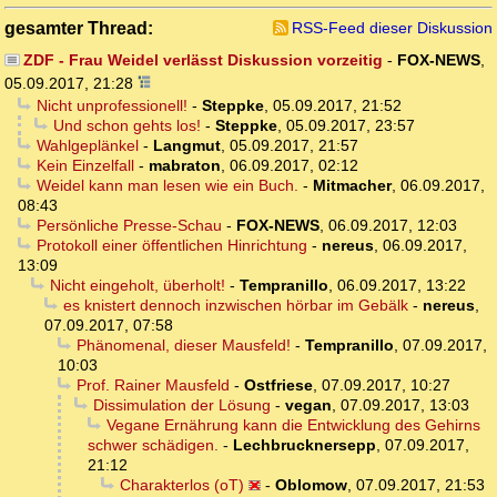
gesamter Thread:
RSS-Feed dieser Diskussion
ZDF - Frau Weidel verlässt Diskussion vorzeitig
-
FOX-NEWS
,
05.09.2017, 21:28
Nicht unprofessionell!
-
Steppke
,
05.09.2017, 21:52
Und schon gehts los!
-
Steppke
,
05.09.2017, 23:57
Wahlgeplänkel
-
Langmut
,
05.09.2017, 21:57
Kein Einzelfall
-
mabraton
,
06.09.2017, 02:12
Weidel kann man lesen wie ein Buch.
-
Mitmacher
,
06.09.2017,
08:43
Persönliche Presse-Schau
-
FOX-NEWS
,
06.09.2017, 12:03
Protokoll einer öffentlichen Hinrichtung
-
nereus
,
06.09.2017,
13:09
Nicht eingeholt, überholt!
-
Tempranillo
,
06.09.2017, 13:22
es knistert dennoch inzwischen hörbar im Gebälk
-
nereus
,
07.09.2017, 07:58
Phänomenal, dieser Mausfeld!
-
Tempranillo
,
07.09.2017,
10:03
Prof. Rainer Mausfeld
-
Ostfriese
,
07.09.2017, 10:27
Dissimulation der Lösung
-
vegan
,
07.09.2017, 13:03
Vegane Ernährung kann die Entwicklung des Gehirns
schwer schädigen.
-
Lechbrucknersepp
,
07.09.2017,
21:12
Charakterlos (oT)
-
Oblomow
,
07.09.2017, 21:53