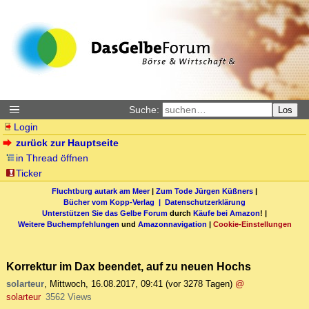
Suche:
Los
Login
zurück zur Hauptseite
in Thread öffnen
Ticker
Fluchtburg autark am Meer
|
Zum Tode Jürgen Küßners
|
Bücher vom Kopp-Verlag |
Datenschutzerklärung
Unterstützen Sie das Gelbe Forum
durch
Käufe bei Amazon
! |
Weitere Buchempfehlungen
und
Amazonnavigation
|
Cookie-Einstellungen
Korrektur im Dax beendet, auf zu neuen Hochs
solarteur
,
Mittwoch, 16.08.2017, 09:41
(vor 3278 Tagen)
@
solarteur
3562 Views