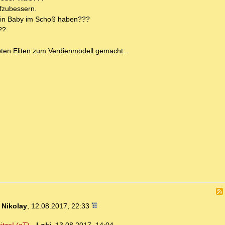
fzubessern.
 ein Baby im Schoß haben???
??
pten Eliten zum Verdienmodell gemacht...
-
Nikolay
,
12.08.2017, 22:33