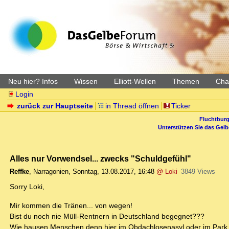
Neu hier? Infos
Wissen
Elliott-Wellen
Themen
Char
Login
zurück zur Hauptseite
in Thread öffnen
Ticker
Fluchtburg
Unterstützen Sie das Gel
Alles nur Vorwendsel... zwecks "Schuldgefühl"
Reffke
,
Narragonien
,
Sonntag, 13.08.2017, 16:48
@ Loki
3849 Views
Sorry Loki,
Mir kommen die Tränen... von wegen!
Bist du noch nie Müll-Rentnern in Deutschland begegnet???
Wie hausen Menschen denn hier im Obdachlosenasyl oder im Park