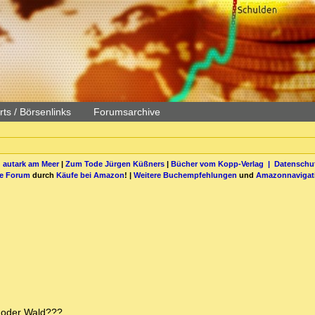
ts / Börsenlinks
Forumsarchive
 autark am Meer
|
Zum Tode Jürgen Küßners
|
Bücher vom Kopp-Verlag |
Datenschut
be Forum
durch
Käufe bei Amazon
! |
Weitere Buchempfehlungen
und
Amazonnavigat
 oder Wald???