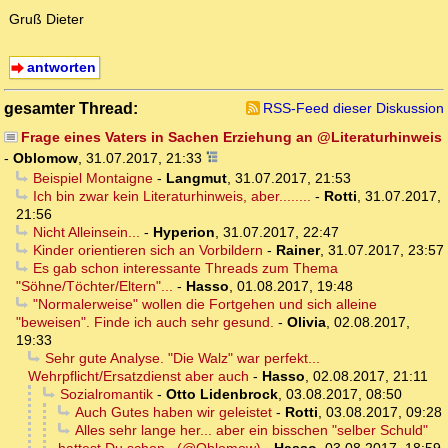
Gruß Dieter
antworten
gesamter Thread:
RSS-Feed dieser Diskussion
Frage eines Vaters in Sachen Erziehung an @Literaturhinweis
-
Oblomow
,
31.07.2017, 21:33
Beispiel Montaigne
-
Langmut
,
31.07.2017, 21:53
Ich bin zwar kein Literaturhinweis, aber........
-
Rotti
,
31.07.2017,
21:56
Nicht Alleinsein...
-
Hyperion
,
31.07.2017, 22:47
Kinder orientieren sich an Vorbildern
-
Rainer
,
31.07.2017, 23:57
Es gab schon interessante Threads zum Thema
"Söhne/Töchter/Eltern"...
-
Hasso
,
01.08.2017, 19:48
"Normalerweise" wollen die Fortgehen und sich alleine
"beweisen". Finde ich auch sehr gesund.
-
Olivia
,
02.08.2017,
19:33
Sehr gute Analyse. "Die Walz" war perfekt...
Wehrpflicht/Ersatzdienst aber auch
-
Hasso
,
02.08.2017, 21:11
Sozialromantik
-
Otto Lidenbrock
,
03.08.2017, 08:50
Auch Gutes haben wir geleistet
-
Rotti
,
03.08.2017, 09:28
Alles sehr lange her... aber ein bisschen "selber Schuld"