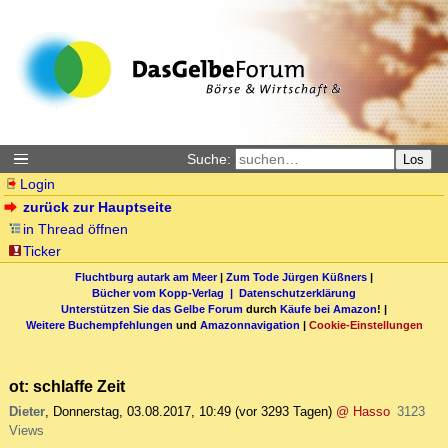
Suche:
Los
Login
zurück zur Hauptseite
in Thread öffnen
Ticker
Fluchtburg autark am Meer
|
Zum Tode Jürgen Küßners
|
Bücher vom Kopp-Verlag |
Datenschutzerklärung
Unterstützen Sie das Gelbe Forum
durch
Käufe bei Amazon
! |
Weitere Buchempfehlungen
und
Amazonnavigation
|
Cookie-Einstellungen
ot: schlaffe Zeit
Dieter
,
Donnerstag, 03.08.2017, 10:49
(vor 3293 Tagen)
@ Hasso
3123
Views