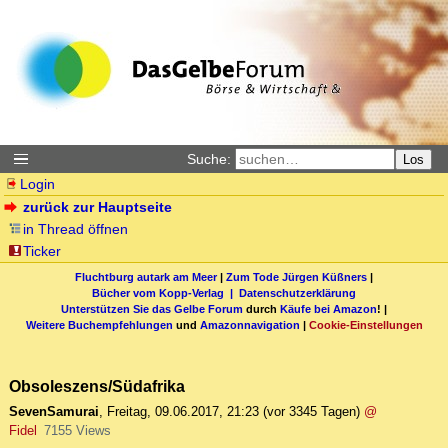
Suche:
Los
Login
zurück zur Hauptseite
in Thread öffnen
Ticker
Fluchtburg autark am Meer
|
Zum Tode Jürgen Küßners
|
Bücher vom Kopp-Verlag |
Datenschutzerklärung
Unterstützen Sie das Gelbe Forum
durch
Käufe bei Amazon
! |
Weitere Buchempfehlungen
und
Amazonnavigation
|
Cookie-Einstellungen
Obsoleszens/Südafrika
SevenSamurai
,
Freitag, 09.06.2017, 21:23
(vor 3345 Tagen)
@
Fidel
7155 Views