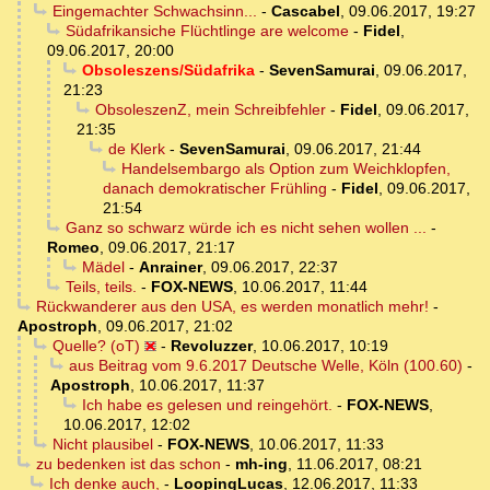
Eingemachter Schwachsinn...
-
Cascabel
,
09.06.2017, 19:27
Südafrikansiche Flüchtlinge are welcome
-
Fidel
,
09.06.2017, 20:00
Obsoleszens/Südafrika
-
SevenSamurai
,
09.06.2017,
21:23
ObsoleszenZ, mein Schreibfehler
-
Fidel
,
09.06.2017,
21:35
de Klerk
-
SevenSamurai
,
09.06.2017, 21:44
Handelsembargo als Option zum Weichklopfen,
danach demokratischer Frühling
-
Fidel
,
09.06.2017,
21:54
Ganz so schwarz würde ich es nicht sehen wollen ...
-
Romeo
,
09.06.2017, 21:17
Mädel
-
Anrainer
,
09.06.2017, 22:37
Teils, teils.
-
FOX-NEWS
,
10.06.2017, 11:44
Rückwanderer aus den USA, es werden monatlich mehr!
-
Apostroph
,
09.06.2017, 21:02
Quelle? (oT)
-
Revoluzzer
,
10.06.2017, 10:19
aus Beitrag vom 9.6.2017 Deutsche Welle, Köln (100.60)
-
Apostroph
,
10.06.2017, 11:37
Ich habe es gelesen und reingehört.
-
FOX-NEWS
,
10.06.2017, 12:02
Nicht plausibel
-
FOX-NEWS
,
10.06.2017, 11:33
zu bedenken ist das schon
-
mh-ing
,
11.06.2017, 08:21
Ich denke auch,
-
LoopingLucas
,
12.06.2017, 11:33