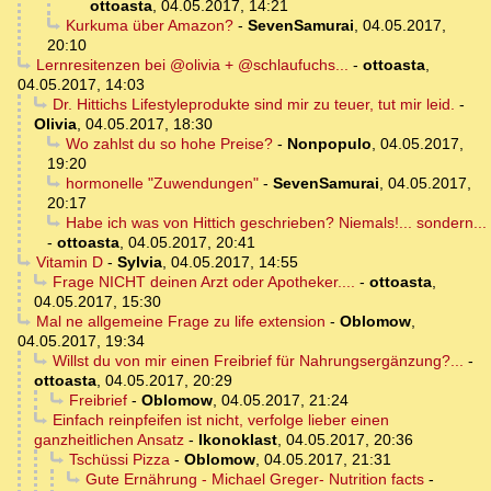
ottoasta
,
04.05.2017, 14:21
Kurkuma über Amazon?
-
SevenSamurai
,
04.05.2017,
20:10
Lernresitenzen bei @olivia + @schlaufuchs...
-
ottoasta
,
04.05.2017, 14:03
Dr. Hittichs Lifestyleprodukte sind mir zu teuer, tut mir leid.
-
Olivia
,
04.05.2017, 18:30
Wo zahlst du so hohe Preise?
-
Nonpopulo
,
04.05.2017,
19:20
hormonelle "Zuwendungen"
-
SevenSamurai
,
04.05.2017,
20:17
Habe ich was von Hittich geschrieben? Niemals!... sondern...
-
ottoasta
,
04.05.2017, 20:41
Vitamin D
-
Sylvia
,
04.05.2017, 14:55
Frage NICHT deinen Arzt oder Apotheker....
-
ottoasta
,
04.05.2017, 15:30
Mal ne allgemeine Frage zu life extension
-
Oblomow
,
04.05.2017, 19:34
Willst du von mir einen Freibrief für Nahrungsergänzung?...
-
ottoasta
,
04.05.2017, 20:29
Freibrief
-
Oblomow
,
04.05.2017, 21:24
Einfach reinpfeifen ist nicht, verfolge lieber einen
ganzheitlichen Ansatz
-
Ikonoklast
,
04.05.2017, 20:36
Tschüssi Pizza
-
Oblomow
,
04.05.2017, 21:31
Gute Ernährung - Michael Greger- Nutrition facts
-