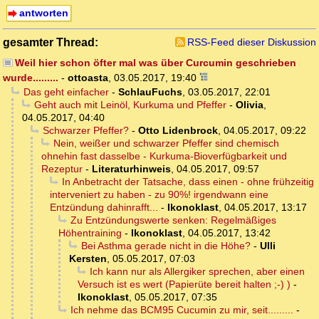
antworten
gesamter Thread:
RSS-Feed dieser Diskussion
Weil hier schon öfter mal was über Curcumin geschrieben
wurde.........
-
ottoasta
,
03.05.2017, 19:40
Das geht einfacher
-
SchlauFuchs
,
03.05.2017, 22:01
Geht auch mit Leinöl, Kurkuma und Pfeffer
-
Olivia
,
04.05.2017, 04:40
Schwarzer Pfeffer?
-
Otto Lidenbrock
,
04.05.2017, 09:22
Nein, weißer und schwarzer Pfeffer sind chemisch
ohnehin fast dasselbe - Kurkuma-Bioverfügbarkeit und
Rezeptur
-
Literaturhinweis
,
04.05.2017, 09:57
In Anbetracht der Tatsache, dass einen - ohne frühzeitig
interveniert zu haben - zu 90%! irgendwann eine
Entzündung dahinrafft...
-
Ikonoklast
,
04.05.2017, 13:17
Zu Entzündungswerte senken: Regelmäßiges
Höhentraining
-
Ikonoklast
,
04.05.2017, 13:42
Bei Asthma gerade nicht in die Höhe?
-
Ulli
Kersten
,
05.05.2017, 07:03
Ich kann nur als Allergiker sprechen, aber einen
Versuch ist es wert (Papierüte bereit halten ;-) )
-
Ikonoklast
,
05.05.2017, 07:35
Ich nehme das BCM95 Cucumin zu mir, seit.........
-