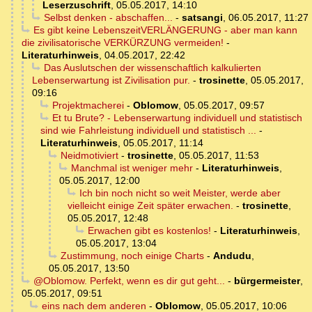
Leserzuschrift
,
05.05.2017, 14:10
Selbst denken - abschaffen...
-
satsangi
,
06.05.2017, 11:27
Es gibt keine LebenszeitVERLÄNGERUNG - aber man kann
die zivilisatorische VERKÜRZUNG vermeiden!
-
Literaturhinweis
,
04.05.2017, 22:42
Das Auslutschen der wissenschaftlich kalkulierten
Lebenserwartung ist Zivilisation pur.
-
trosinette
,
05.05.2017,
09:16
Projektmacherei
-
Oblomow
,
05.05.2017, 09:57
Et tu Brute? - Lebenserwartung individuell und statistisch
sind wie Fahrleistung individuell und statistisch ...
-
Literaturhinweis
,
05.05.2017, 11:14
Neidmotiviert
-
trosinette
,
05.05.2017, 11:53
Manchmal ist weniger mehr
-
Literaturhinweis
,
05.05.2017, 12:00
Ich bin noch nicht so weit Meister, werde aber
vielleicht einige Zeit später erwachen.
-
trosinette
,
05.05.2017, 12:48
Erwachen gibt es kostenlos!
-
Literaturhinweis
,
05.05.2017, 13:04
Zustimmung, noch einige Charts
-
Andudu
,
05.05.2017, 13:50
@Oblomow. Perfekt, wenn es dir gut geht...
-
bürgermeister
,
05.05.2017, 09:51
eins nach dem anderen
-
Oblomow
,
05.05.2017, 10:06