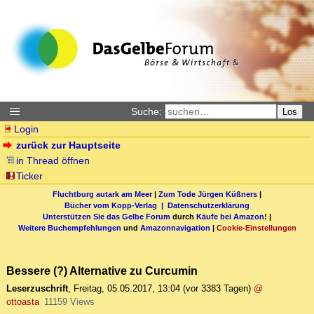
Suche:
Los
Login
zurück zur Hauptseite
in Thread öffnen
Ticker
Fluchtburg autark am Meer
|
Zum Tode Jürgen Küßners
|
Bücher vom Kopp-Verlag |
Datenschutzerklärung
Unterstützen Sie das Gelbe Forum
durch
Käufe bei Amazon
! |
Weitere Buchempfehlungen
und
Amazonnavigation
|
Cookie-Einstellungen
Bessere (?) Alternative zu Curcumin
Leserzuschrift
,
Freitag, 05.05.2017, 13:04
(vor 3383 Tagen)
@
ottoasta
11159 Views