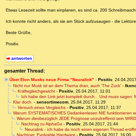
Etwas Lesezeit sollte man einplanen, es sind ca. 200 Schreibmasch
Ich konnte nicht anders, als sie am Stück aufzusaugen - die Lekt
Beste Grüße,
Positiv.
antworten
gesamter Thread:
Über Elon Musks neue Firma "Neuralink"
-
Positiv
,
24.04.201
Nicht nur Musk ist an dem Thema dran, auch 'The Zuck'
-
Ikono
Kräftegleichgewicht
-
Positiv
,
25.04.2017, 11:01
Ich habe den Link jetzt komplett durch... Und muss sagen
Klar doch.
-
sensortimecom
,
25.04.2017, 11:29
Versuch eines Vergleichs
-
Positiv
,
25.04.2017, 11:37
Warum SYSTEMATISCHES Gedankenlesen NIE funktionieren wird
Warum diesbezüglich JEDE Prognose unzutreffend sein WIR
Nachtrag zu AlphaGo
-
Positiv
,
25.04.2017, 21:44
Neuralink - ich habe da noch einen eigenen Thread eröffne
Nachtrag: Evolvable Hardware
-
Positiv
,
25.04.2017, 16:00