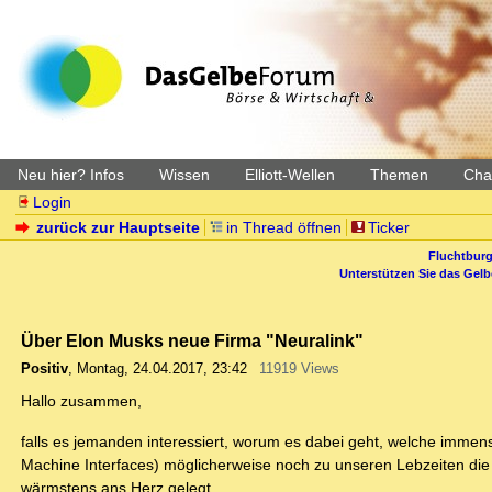
Neu hier? Infos
Wissen
Elliott-Wellen
Themen
Char
Login
zurück zur Hauptseite
in Thread öffnen
Ticker
Fluchtburg
Unterstützen Sie das Gel
Über Elon Musks neue Firma "Neuralink"
Positiv
,
Montag, 24.04.2017, 23:42
11919 Views
Hallo zusammen,
falls es jemanden interessiert, worum es dabei geht, welche imm
Machine Interfaces) möglicherweise noch zu unseren Lebzeiten die
wärmstens ans Herz gelegt.