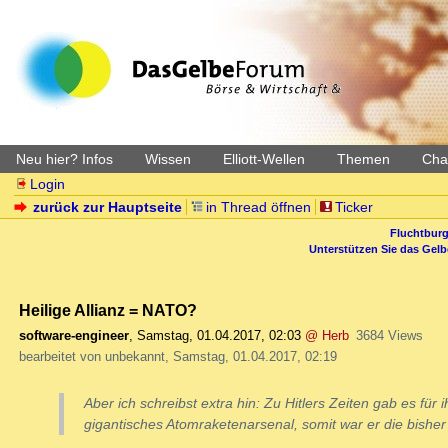
Neu hier? Infos
Wissen
Elliott-Wellen
Themen
Char
Login
zurück zur Hauptseite
in Thread öffnen
Ticker
Fluchtburg
Unterstützen Sie das Gel
Heilige Allianz = NATO?
software-engineer
,
Samstag, 01.04.2017, 02:03
@ Herb
3684 Views
bearbeitet von unbekannt, Samstag, 01.04.2017, 02:19
Aber ich schreibst extra hin: Zu Hitlers Zeiten gab es für i
gigantisches Atomraketenarsenal, somit war er die bisher