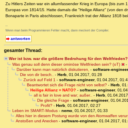
Zu Hitlers Zeiten war ein allumfassender Krieg in Europa (bis zum 
Europas von 1814/15. Hatte damals die "Heilige Allianz" (von de
Bonaparte in Paris abschlossen, Frankreich trat der Allianz 1818 b
--
Wenn man beim Programmieren Fehler macht, dann meckert der Compiler.
antworten
gesamter Thread:
Wer ist bzw. war die größere Bedrohung für den Weltfrieden?
Was genau soll denn dieser ominöse Weltfrieden sein? (oT)
Darüber kann man natürlich diskutieren,
-
software-enginee
Die von dir besch..
-
Herb
,
01.04.2017, 01:28
Zurück auf Feld 1
-
software-engineer
,
01.04.2017, 01:4
Beantwortet sich die Frage nicht von selbst?
-
Herb
,
01.
Heilige Allianz = NATO?
-
software-engineer
,
01.04
all is fair in love and war; außer..
-
Herb
,
01.04.2017
Die gleiche Frage
-
software-engineer
,
01.04.20
Profit?
-
Herb
,
01.04.2017, 02:27
Leben im SMART-Modus
-
nemo
,
01.04.2017, 01:33
Alles hier in diesem Postung wurde von den Atomwaffen verur
Anstoßen und Anecken
-
software-engineer
,
01.04.2017, 01