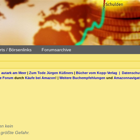
ts / Börsenlinks
Forumsarchive
 autark am Meer
|
Zum Tode Jürgen Küßners
|
Bücher vom Kopp-Verlag |
Datenschut
be Forum
durch
Käufe bei Amazon
! |
Weitere Buchempfehlungen
und
Amazonnavigat
hn kein
 größte Gefahr.