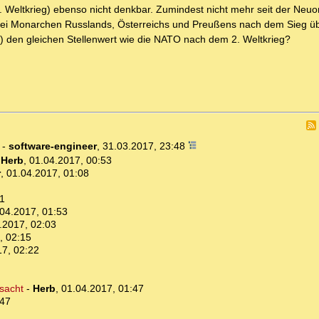
1. Weltkrieg) ebenso nicht denkbar. Zumindest nicht mehr seit der Neu
n drei Monarchen Russlands, Österreichs und Preußens nach dem Sieg 
ei) den gleichen Stellenwert wie die NATO nach dem 2. Weltkrieg?
-
software-engineer
,
31.03.2017, 23:48
-
Herb
,
01.04.2017, 00:53
r
,
01.04.2017, 01:08
1
04.2017, 01:53
.2017, 02:03
, 02:15
17, 02:22
sacht
-
Herb
,
01.04.2017, 01:47
:47