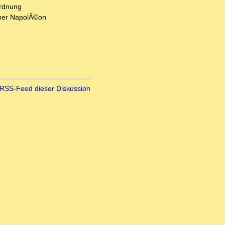
ordnung
über NapolÃ©on
RSS-Feed dieser Diskussion