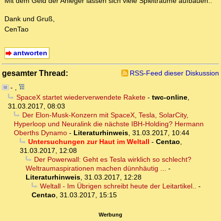
Mit dem Geld der Anleger lassen sich viele Spielträume aufbauen..
Dank und Gruß,
CenTao
antworten
gesamter Thread:
RSS-Feed dieser Diskussion
-
,
SpaceX startet wiederverwendete Rakete
-
twc-online
,
31.03.2017, 08:03
Der Elon-Musk-Konzern mit SpaceX, Tesla, SolarCity,
Hyperloop und Neuralink die nächste IBH-Holding? Hermann
Oberths Dynamo
-
Literaturhinweis
,
31.03.2017, 10:44
Untersuchungen zur Haut im Weltall
-
Centao
,
31.03.2017, 12:08
Der Powerwall: Geht es Tesla wirklich so schlecht?
Weltraumaspirationen machen dünnhäutig ...
-
Literaturhinweis
,
31.03.2017, 12:28
Weltall - Im Übrigen schreibt heute der Leitartikel..
-
Centao
,
31.03.2017, 15:15
Werbung