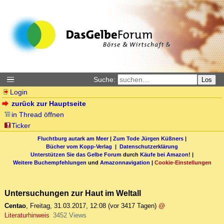
Suche:
Los
Login
zurück zur Hauptseite
in Thread öffnen
Ticker
Fluchtburg autark am Meer
|
Zum Tode Jürgen Küßners
|
Bücher vom Kopp-Verlag |
Datenschutzerklärung
Unterstützen Sie das Gelbe Forum
durch
Käufe bei Amazon
! |
Weitere Buchempfehlungen
und
Amazonnavigation
|
Cookie-Einstellungen
Untersuchungen zur Haut im Weltall
Centao
,
Freitag, 31.03.2017, 12:08
(vor 3417 Tagen)
@
Literaturhinweis
3452 Views