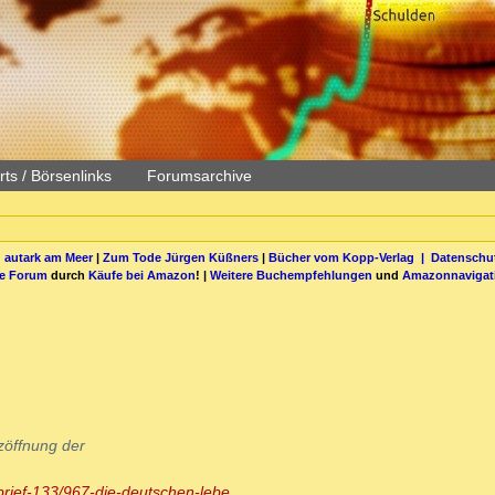
ts / Börsenlinks
Forumsarchive
 autark am Meer
|
Zum Tode Jürgen Küßners
|
Bücher vom Kopp-Verlag |
Datenschut
be Forum
durch
Käufe bei Amazon
! |
Weitere Buchempfehlungen
und
Amazonnavigat
zöffnung der
rief-133/967-die-deutschen-lebe...