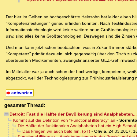
Der hier im Gelben so hochgeschätzte Heinsohn hat leider einen bl
"Kompetenzfestungen" genau erfinden könnten. Nach Textilindustrie,
Informationstechnologie wird keine weitere neue Großtechnologie
usw. sind alles keine Großtechnologien. Deswegen sind die Zinsen w
Und man kann jetzt schon beobachten, was in Zukunft immer stärke
"Kompetenz" primär dazu ein, sich gegenseitig über den Tisch zu zi
überteuerten Medikamenten, zwangsfinanzierter GEZ-Gehirnwäsche u
Im Mittelalter war ja auch schon der hochwertige, kompetente, wei
abgezockt, weil der Technologiesprung zur Frühindustriealisierung ni
antworten
gesamter Thread:
Detroit: Fast die Hälfte der Bevölkerung sind Analphabeten...
Kommt auf die Defintion von "Functional illiteracy" an
-
Sorrent
Die Hälfte der funktionalen Analphabeten hat ein High School
Das kriegen wir auch bald hin. (oT)
-
Olivia
,
24.03.2017, 1
Functional illiteracy - 'Analphabetismus in der Praxis' und di