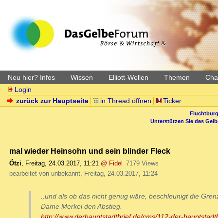
Neu hier? Infos
Wissen
Elliott-Wellen
Themen
Char
Login
zurück zur Hauptseite
in Thread öffnen
Ticker
Fluchtburg
Unterstützen Sie das Gel
mal wieder Heinsohn und sein blinder Fleck
Ötzi
,
Freitag, 24.03.2017, 11:21
@ Fidel
7179 Views
bearbeitet von unbekannt, Freitag, 24.03.2017, 11:24
..und als ob das nicht genug wäre, beschleunigt die Gren
Dame Merkel den Abstieg.
http://www.derhauptstadtbrief.de/cms/112-der-hauptstadtb