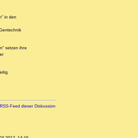
n" in den
 Gentechnik
" setzen ihre
er
itig
RSS-Feed dieser Diskussion
03.2017, 14:15