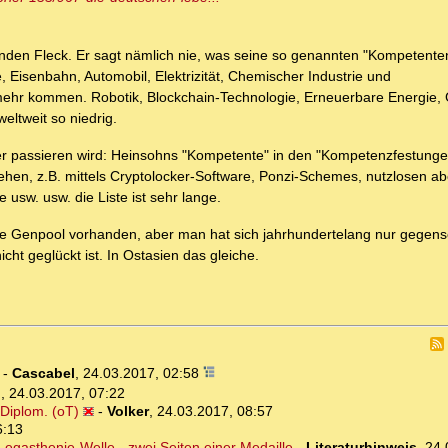
inden Fleck. Er sagt nämlich nie, was seine so genannten "Kompetente
 Eisenbahn, Automobil, Elektrizität, Chemischer Industrie und
 mehr kommen. Robotik, Blockchain-Technologie, Erneuerbare Energie,
eltweit so niedrig.
r passieren wird: Heinsohns "Kompetente" in den "Kompetenzfestungen
ehen, z.B. mittels Cryptolocker-Software, Ponzi-Schemes, nutzlosen ab
sw. usw. die Liste ist sehr lange.
ße Genpool vorhanden, aber man hat sich jahrhundertelang nur gegense
cht geglückt ist. In Ostasien das gleiche.
-
Cascabel
,
24.03.2017, 02:58
o
,
24.03.2017, 07:22
 Diplom. (oT)
-
Volker
,
24.03.2017, 08:57
6:13
e Legasthenie-Welle - zwei Seiten einer Medaille
-
Literaturhinweis
,
24.