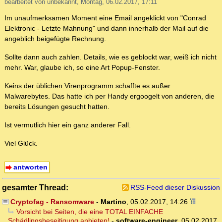
bearbeitet von unbekannt, Montag, 06.02.2017, 17:11
Im unaufmerksamen Moment eine Email angeklickt von "Conrad
Elektronic - Letzte Mahnung" und dann innerhalb der Mail auf die
angeblich beigefügte Rechnung.
Sollte dann auch zahlen. Details, wie es geblockt war, weiß ich nicht
mehr. War, glaube ich, so eine Art Popup-Fenster.
Keins der üblichen Virenprogramm schaffte es außer
Malwarebytes. Das hatte ich per Handy ergoogelt von anderen, die
bereits Lösungen gesucht hatten.
Ist vermutlich hier ein ganz anderer Fall.
Viel Glück.
antworten
gesamter Thread:
RSS-Feed dieser Diskussion
Cryptofag - Ransomware
-
Martino
,
05.02.2017, 14:26
Vorsicht bei Seiten, die eine TOTAL EINFACHE
Schädlingsbeseitigung anbieten!
-
software-engineer
,
05.02.2017,