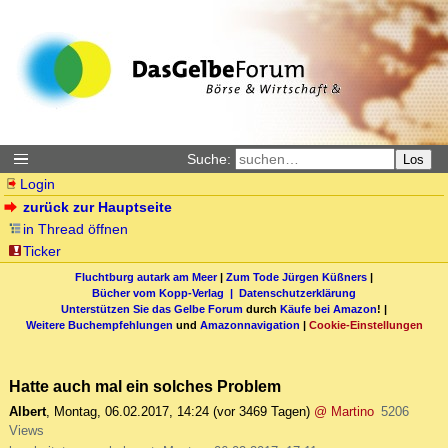
Suche:
Los
Login
zurück zur Hauptseite
in Thread öffnen
Ticker
Fluchtburg autark am Meer
|
Zum Tode Jürgen Küßners
|
Bücher vom Kopp-Verlag |
Datenschutzerklärung
Unterstützen Sie das Gelbe Forum
durch
Käufe bei Amazon
! |
Weitere Buchempfehlungen
und
Amazonnavigation
|
Cookie-Einstellungen
Hatte auch mal ein solches Problem
Albert
,
Montag, 06.02.2017, 14:24
(vor 3469 Tagen)
@ Martino
5206
Views