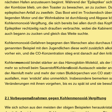
nächsten Hafen anzusteuern beginnt. Während der 'Epileptiker' sich a
der Kombüse blieb, um den Toaster zu bewachen, an zu zucken. Da
epileptischen Anfall zu zweifeln. Das Boot wird im Trockendoch üb
liegenden Motor und der Wohnkabine ist durchlässig und Abgase k
Kohlenmonoxid-Vergiftung, die sich bereits bei allen durch das Kop
Epileptiker rechtzeitig nach draußen verbrachte, wobei die Kabinen
auch begann zu zucken und gleich das Weite suchte.
Kohlenmonoxid-
Gefahren
begegnen den Menschen also durchaus häu
genannten Beispiel mit den Jugendlichen diese wohl zusätzlich alkoh
vorher ein, und die CO-Konzentration stieg erst danach auf den krit
Kohlen
mon
oxid bindet stärker an das Hämoglobin-Molekül, als der
mehr so schnell beim Sauerstoff/Kohlen
di
oxid-Austausch wieder an
der Atemluft mehr und mehr der roten Blutkörperchen von CO statt 
ausfallen, man 'erstickt' also unmerklich. Insbesondere bemerken
Veränderungen mit ihnen vorgehen, bis es zu spät ist und sie bew
2.) Vorbeugemaßnahmen gegen Kohlenmonoxid-Vergiftung
Wie sich schon aus den meisten der obigen Beispielen herauskristal