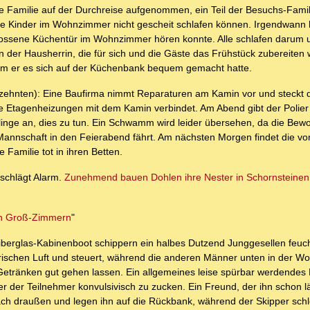
 Familie auf der Durchreise aufgenommen, ein Teil der Besuchs-Famili
die Kinder im Wohnzimmer nicht gescheit schlafen können. Irgendwann 
ssene Küchentür im Wohnzimmer hören konnte. Alle schlafen darum u
 der Hausherrin, die für sich und die Gäste das Frühstück zubereiten wi
t dem er es sich auf der Küchenbank bequem gemacht hatte.
rzehnten): Eine Baufirma nimmt Reparaturen am Kamin vor und steckt 
ge Etagenheizungen mit dem Kamin verbindet. Am Abend gibt der Polie
inge an, dies zu tun. Ein Schwamm wird leider übersehen, da die Bewo
Mannschaft in den Feierabend fährt. Am nächsten Morgen findet die vo
Familie tot in ihren Betten.
 schlägt Alarm.
Zunehmend bauen Dohlen ihre Nester in Schornsteinen
 in Groß-Zimmern
"
iberglas-Kabinenboot schippern ein halbes Dutzend Junggesellen feucht
frischen Luft und steuert, während die anderen Männer unten in der W
Getränken gut gehen lassen. Ein allgemeines leise spürbar werdendes
ner der Teilnehmer konvulsivisch zu zucken. Ein Freund, der ihn schon l
hn nach draußen und legen ihn auf die Rückbank, während der Skipper sch