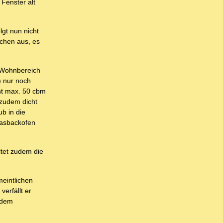
Fenster alt
gt nun nicht
chen aus, es
d Wohnbereich
 nur noch
cht max. 50 cbm
 zudem dicht
b in die
Gasbackofen
ltet zudem die
eintlichen
erfällt er
 dem