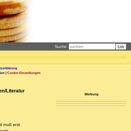
Suche:
Los
zerklärung
ion
|
Cookie-Einstellungen
n/Literatur
Werbung
id muß erst
enzin