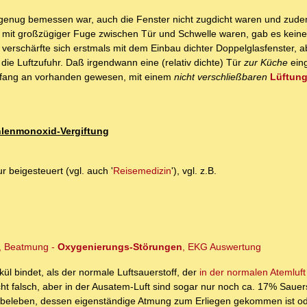
 genug bemessen war, auch die Fenster nicht zugdicht waren und zude
 mit großzügiger Fuge zwischen Tür und Schwelle waren, gab es keine
 verschärfte sich erstmals mit dem Einbau dichter Doppelglasfenster, 
e Luftzufuhr. Daß irgendwann eine (relativ dichte) Tür
zur Küche
ein
 Anfang an vorhanden gewesen, mit einem
nicht verschließbaren
Lüftung
hlenmonoxid-Vergiftung
ur beigesteuert (vgl. auch '
Reisemedizin
'), vgl. z.B.
e, Beatmung -
Oxygenierungs-Störungen
, EKG Auswertung
l bindet, als der normale Luftsauerstoff, der
in der normalen Atemluf
t falsch, aber in der Ausatem-Luft sind sogar nur noch ca. 17% Sauers
ubeleben, dessen eigenständige Atmung zum Erliegen gekommen ist od