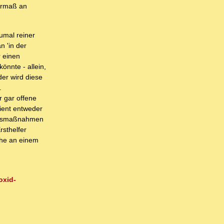
bermaß an
umal reiner
n 'in der
 einen
önnte - allein,
er wird diese
.
 gar offene
tient entweder
lungsmaßnahmen
rsthelfer
che an einem
oxid-