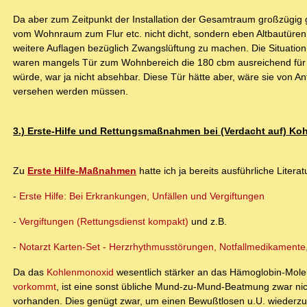
Da aber zum Zeitpunkt der Installation der Gesamtraum großzügig
vom Wohnraum zum Flur etc. nicht dicht, sondern eben Altbautüren
weitere Auflagen bezüglich Zwangslüftung zu machen. Die Situation
waren mangels Tür zum Wohnbereich die 180 cbm ausreichend für di
würde, war ja nicht absehbar. Diese Tür hätte aber, wäre sie von
versehen werden müssen.
3.) Erste-Hilfe und Rettungsmaßnahmen bei (Verdacht auf) Ko
Zu
Erste Hilfe-Maßnahmen
hatte ich ja bereits ausführliche Literat
-
Erste Hilfe: Bei Erkrankungen, Unfällen und Vergiftungen
-
Vergiftungen (Rettungsdienst kompakt)
und z.B.
-
Notarzt Karten-Set - Herzrhythmusstörungen, Notfallmedikament
Da das
Kohlenmonoxid
wesentlich stärker an das Hämoglobin-Molekü
vorkommt
, ist eine sonst übliche Mund-zu-Mund-Beatmung zwar nich
vorhanden. Dies genügt zwar, um einen Bewußtlosen u.U. wiederz