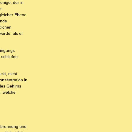
enige, der in
em
gleicher Ebene
ende
tlichen
wurde, als er
eingangs
 schliefen
kt, nicht
nzentration in
des Gehirns
, welche
Verbrennung und