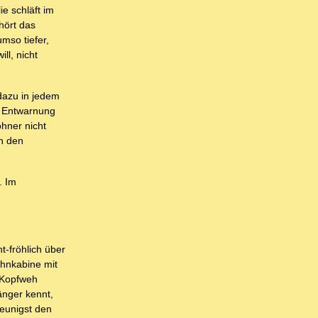
e schläft im
hört das
mso tiefer,
ll, nicht
dazu in jedem
r Entwarnung
hner nicht
n den
. Im
-fröhlich über
ohnkabine mit
 Kopfweh
änger kennt,
leunigst den