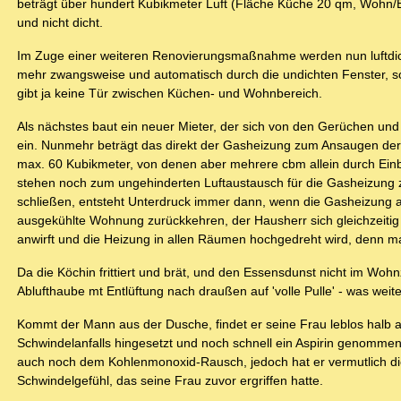
beträgt über hundert Kubikmeter Luft (Fläche Küche 20 qm, Woh
und nicht dicht.
Im Zuge einer weiteren Renovierungsmaßnahme werden nun luftdicht
mehr zwangsweise und automatisch durch die undichten Fenster, so
gibt ja keine Tür zwischen Küchen- und Wohnbereich.
Als nächstes baut ein neuer Mieter, der sich von den Gerüchen un
ein. Nunmehr beträgt das direkt der Gasheizung zum Ansaugen de
max. 60 Kubikmeter, von denen aber mehrere cbm allein durch Einba
stehen noch zum ungehinderten Luftaustausch für die Gasheizung 
schließen, entsteht Unterdruck immer dann, wenn die Gasheizung au
ausgekühlte Wohnung zurückkehren, der Hausherr sich gleichzeit
anwirft und die Heizung in allen Räumen hochgedreht wird, denn ma
Da die Köchin frittiert und brät, und den Essensdunst nicht im Woh
Ablufthaube mt Entlüftung nach draußen auf 'volle Pulle' - was weit
Kommt der Mann aus der Dusche, findet er seine Frau leblos halb 
Schwindelanfalls hingesetzt und noch schnell ein Aspirin genommen
auch noch dem Kohlenmonoxid-Rausch, jedoch hat er vermutlich di
Schwindelgefühl, das seine Frau zuvor ergriffen hatte.