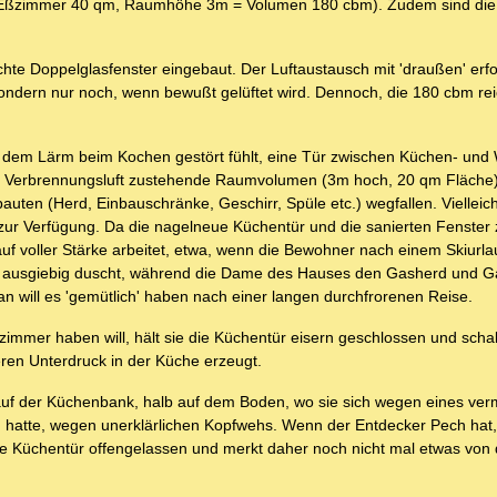
n/Eßzimmer 40 qm, Raumhöhe 3m = Volumen 180 cbm). Zudem sind die 
e Doppelglasfenster eingebaut. Der Luftaustausch mit 'draußen' erfol
ndern nur noch, wenn bewußt gelüftet wird. Dennoch, die 180 cbm rei
d dem Lärm beim Kochen gestört fühlt, eine Tür zwischen Küchen- un
r Verbrennungsluft zustehende Raumvolumen (3m hoch, 20 qm Fläche)
uten (Herd, Einbauschränke, Geschirr, Spüle etc.) wegfallen. Viellei
zur Verfügung. Da die nagelneue Küchentür und die sanierten Fenster
f voller Stärke arbeitet, etwa, wenn die Bewohner nach einem Skiurlau
ig ausgiebig duscht, während die Dame des Hauses den Gasherd und 
n will es 'gemütlich' haben nach einer langen durchfrorenen Reise.
nzimmer haben will, hält sie die Küchentür eisern geschlossen und scha
eren Unterdruck in der Küche erzeugt.
auf der Küchenbank, halb auf dem Boden, wo sie sich wegen eines verm
 hatte, wegen unerklärlichen Kopfwehs. Wenn der Entdecker Pech hat, v
e Küchentür offengelassen und merkt daher noch nicht mal etwas von