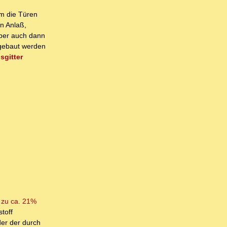
m die Türen
n Anlaß,
aber auch dann
gebaut werden
sgitter
t zu ca. 21%
toff
er der durch