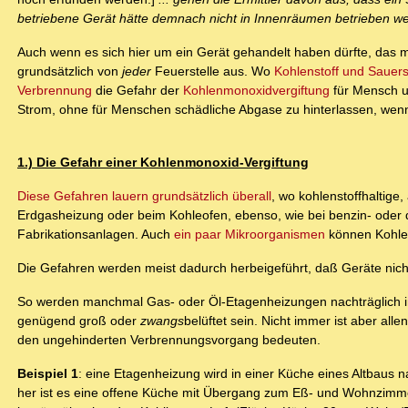
betriebene Gerät hätte demnach nicht in Innenräumen betrieben we
Auch wenn es sich hier um ein Gerät gehandelt haben dürfte, das 
grundsätzlich von
jeder
Feuerstelle aus. Wo
Kohlenstoff und Sauers
Verbrennung
die Gefahr der
Kohlenmonoxidvergiftung
für Mensch un
Strom, ohne für Menschen schädliche Abgase zu hinterlassen, w
1.) Die Gefahr einer Kohlenmonoxid-Vergiftung
Diese Gefahren lauern grundsätzlich überall
, wo kohlenstoffhaltige,
Erdgasheizung oder beim Kohleofen, ebenso, wie bei benzin- oder
Fabrikationsanlagen. Auch
ein paar Mikroorganismen
können Kohl
Die Gefahren werden meist dadurch herbeigeführt, daß Geräte nich
So werden manchmal Gas- oder Öl-Etagenheizungen nachträglich in 
genügend groß oder
zwangs
belüftet sein. Nicht immer ist aber al
den ungehinderten Verbrennungsvorgang bedeuten.
Beispiel 1
: eine Etagenheizung wird in einer Küche eines Altbaus 
her ist es eine offene Küche mit Übergang zum Eß- und Wohnzimm