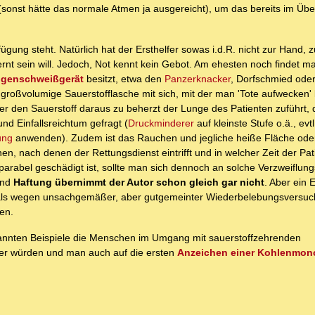
t (sonst hätte das normale Atmen ja ausgereicht), um das bereits im Ü
ung steht. Natürlich hat der Ersthelfer sowas i.d.R. nicht zur Hand, z
rnt sein will. Jedoch, Not kennt kein Gebot. Am ehesten noch findet ma
genschweißgerät
besitzt, etwa den
Panzerknacker
, Dorfschmied oder
roßvolumige Sauerstofflasche mit sich, mit der man 'Tote aufwecken' k
r den Sauerstoff daraus zu beherzt der Lunge des Patienten zuführt, d
und Einfallsreichtum gefragt (
Druckminderer
auf kleinste Stufe o.ä., evtl
ung
anwenden). Zudem ist das Rauchen und jegliche heiße Fläche oder
en, nach denen der Rettungsdienst eintrifft und in welcher Zeit der Pa
reparabel geschädigt ist, sollte man sich dennoch an solche Verzweif
und
Haftung übernimmt der Autor schon gleich gar nicht
. Aber ein E
 als wegen unsachgemäßer, aber gutgemeinter Wiederbelebungsversu
ren.
nannten Beispiele die Menschen im Umgang mit sauerstoffzehrenden
ger würden und man auch auf die ersten
Anzeichen einer Kohlenmon