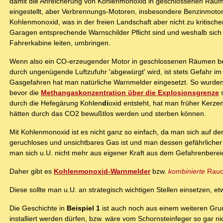
damit die Anreicherung von Kohlenmonoxid in geschlossenen Räume
eingestellt, aber Verbrennungs-Motoren, insbesondere Benzinmotor
Kohlenmonoxid, was in der freien Landschaft aber nicht zu kritisc
Garagen entsprechende Warnschilder Pflicht sind und weshalb sich S
Fahrerkabine leiten, umbringen.
Wenn also ein CO-erzeugender Motor in geschlossenen Räumen bet
durch ungenügende Luftzufuhr 'abgewürgt' wird, ist stets Gefahr i
Gasgefahren hat man natürliche Warnmelder eingesetzt. So wurde
bevor die
Methangaskonzentration über die Explosionsgrenze
s
durch die Hefegärung Kohlen
di
oxid entsteht, hat man früher Kerz
hätten durch das CO2 bewußtlos werden und sterben können.
Mit Kohlenmonoxid ist es nicht ganz so einfach, da man sich auf den
geruchloses und unsichtbares Gas ist und man dessen gefährlicher K
man sich u.U. nicht mehr aus eigener Kraft aus dem Gefahrenbereic
Daher gibt es
Kohlenmonoxid-Warnmelder
bzw.
kombinierte
Rauc
Diese sollte man u.U. an strategisch wichtigen Stellen einsetzen, e
Die Geschichte in
Beispiel 1
ist auch noch aus einem weiteren Grun
installiert werden dürfen, bzw. wäre vom Schornsteinfeger so ga