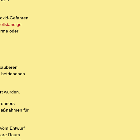
noxid-Gefahren
ollständige
rme oder
'sauberen'
 betriebenen
rt wurden.
Brenners
aumaßnahmen für
. Vom Entwurf
zbare Raum