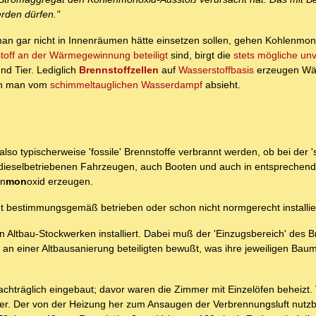
rden dürfen."
man gar nicht in Innenräumen hätte einsetzen sollen, gehen Kohlenmo
toff an der Wärmegewinnung beteiligt
sind, birgt die
stets mögliche unv
d Tier. Lediglich
Brennstoffzellen
auf
Wasserstoffbasis
erzeugen Wä
enn man vom
schimmeltauglichen Wasserdampf
absieht.
 also typischerweise 'fossile' Brennstoffe verbrannt werden, ob bei der 
 dieselbetriebenen Fahrzeugen, auch Booten und auch in entsprechend
en
mon
oxid erzeugen.
t bestimmungsgemäß betrieben oder schon nicht normgerecht installie
Altbau-Stockwerken installiert. Dabei muß der 'Einzugsbereich' des 
len an einer Altbausanierung beteiligten bewußt, was ihre jeweiligen B
nachträglich eingebaut; davor waren die Zimmer mit Einzelöfen beheizt
er. Der von der Heizung her zum Ansaugen der Verbrennungsluft nut