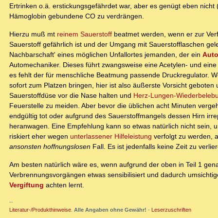
Ertrinken o.ä. erstickungsgefährdet war, aber es genügt eben nich
Hämoglobin gebundene CO zu verdrängen.
Hierzu muß mt
reinem Sauerstoff
beatmet werden, wenn er zur Verfüg
Sauerstoff gefährlich ist und der Umgang mit Sauerstofflaschen gele
Nachbarschaft' eines möglichen Unfallortes jemanden, der ein
Auto
Automechaniker. Dieses führt zwangsweise eine Acetylen- und eine g
es fehlt der für menschliche Beatmung passende Druckregulator. We
sofort zum Platzen bringen, hier ist also äußerste Vorsicht geboten 
Sauerstoffdüse vor die Nase halten und
Herz-Lungen-Wiederbeleb
Feuerstelle zu meiden. Aber bevor die üblichen acht Minuten vergeh
endgültig tot oder aufgrund des Sauerstoffmangels dessen Hirn ir
heranwagen. Eine Empfehlung kann so etwas natürlich nicht sein, 
riskiert eher wegen
unterlassener Hilfeleistung
verfolgt zu werden,
ansonsten hoffnungslosen
Fall. Es ist jedenfalls keine Zeit zu verlie
Am besten natürlich wäre es, wenn aufgrund der oben in Teil 1 ge
Verbrennungsvorgängen etwas sensibilisiert und dadurch umsichti
Vergiftung
achten lernt.
--
Literatur-/Produkthinweise
.
Alle Angaben ohne Gewähr!
-
Leserzuschriften