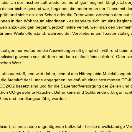
ber an der frischen Luft wieder zu 'beruhigen' beginnt, fängt jetzt derj
 dieser bisher gesund war, beginnen die anderen an der These mit d
erprüft und siehe da: das Schott oder die Trennwand zwischen dem auf 
önnen in den Wohnraum eindringen - es handelte sich um eine beginn
fweh anzukündigen begann, jedoch milde verlief, weil man den vermein
tür eine Weile offenstand, während der Verbliebene am Toaster stutzig 
figer, nur verlaufen die Auswirkungen oft glimpflich, während beim 
olisiert gewesen sein dürften und dann einfach 'einschliefen'. Oder sie
ischen Wert.
 Luftsauerstoff, und wird daher, einmal ans Hämoglobin-Molekül angedoc
 die Atemluft der Lunge abgegeben, so daß ab einer bestimmten CO-Ko
CO2/O2 besetzt sind und für die Sauerstoffversorgung der Zellen und 
 schon CO-gewöhnte Raucher, Betrunkene und Schlafende u.U. gar nicht
ußtlos und handlungsunfähig werden.
lisiert, ist meist eine ungenügende Luftzufuhr für die unvollständige 