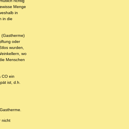
utlich richtig
 gewisse Menge
weshalb in
 in die
g (Gastherme)
iftung oder
ußtlos wurden,
Weinkellern, wo
. die Menschen
a CO ein
t ist, d.h.
 Gastherme.
 nicht