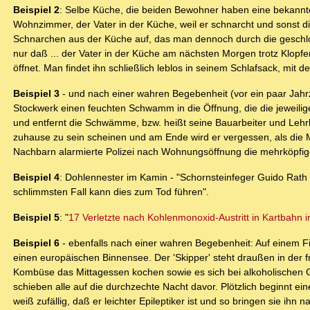
Beispiel 2
: Selbe Küche, die beiden Bewohner haben eine bekannte
Wohnzimmer, der Vater in der Küche, weil er schnarcht und sonst 
Schnarchen aus der Küche auf, das man dennoch durch die geschlo
nur daß ... der Vater in der Küche am nächsten Morgen trotz Klopfen
öffnet. Man findet ihn schließlich leblos in seinem Schlafsack, mi
Beispiel 3
- und nach einer wahren Begebenheit (vor ein paar Jah
Stockwerk einen feuchten Schwamm in die Öffnung, die die jeweili
und entfernt die Schwämme, bzw. heißt seine Bauarbeiter und Lehrl
zuhause zu sein scheinen und am Ende wird er vergessen, als die 
Nachbarn alarmierte Polizei nach Wohnungsöffnung die mehrköpfige 
Beispiel 4
: Dohlennester im Kamin - "Schornsteinfeger Guido Rath
schlimmsten Fall kann dies zum Tod führen".
Beispiel 5
: "
17 Verletzte nach Kohlenmonoxid-Austritt in Kartbahn
Beispiel 6
- ebenfalls nach einer wahren Begebenheit: Auf einem F
einen europäischen Binnensee. Der 'Skipper' steht draußen in der 
Kombüse das Mittagessen kochen sowie es sich bei alkoholischen 
schieben alle auf die durchzechte Nacht davor. Plötzlich beginnt ei
weiß zufällig, daß er leichter Epileptiker ist und so bringen sie i