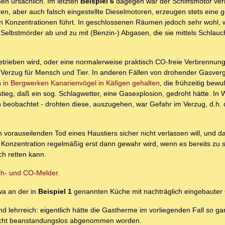
n ursächlich. Im letzten
Beispiel 6
dagegen war der Schiffsmotor verm
en, aber auch falsch eingestellte Dieselmotoren, erzeugen stets eine
hen Konzentrationen führt. In geschlossenen Räumen jedoch sehr wohl, 
elbstmörder ab und zu mit (Benzin-) Abgasen, die sie mittels Schlauch
rieben wird, oder eine normalerweise praktisch CO-freie Verbrennun
m Verzug für Mensch und Tier. In anderen Fällen von drohender Gasverg
n
in Bergwerken Kanarienvögel in Käfigen gehalten
, die frühzeitig bew
tieg, daß ein sog. Schlagwetter, eine Gasexplosion, gedroht hätte. In 
en beobachtet - drohten diese, auszugehen, war Gefahr im Verzug, d.h
 vorauseilenden Tod eines Haustiers sicher nicht verlassen will, und d
onzentration regelmäßig erst dann gewahr wird, wenn es bereits zu spä
h retten kann.
h- und CO-Melder
.
twa an der in
Beispiel 1
genannten Küche mit nachträglich eingebauter
d lehrreich: eigentlich hätte die Gastherme im vorliegenden Fall
so
gar
r nicht beanstandungslos abgenommen worden.