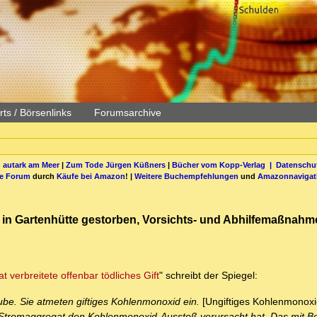
ts / Börsenlinks
Forumsarchive
 autark am Meer
|
Zum Tode Jürgen Küßners
|
Bücher vom Kopp-Verlag |
Datenschut
be Forum
durch
Käufe bei Amazon
! |
Weitere Buchempfehlungen
und
Amazonnavigat
he in Gartenhütte gestorben, Vorsichts- und Abhilfemaßnahme
 verbreitete offenbar tödliches Gift
" schreibt der Spiegel:
ube. Sie atmeten giftiges Kohlenmonoxid ein.
[Ungiftiges Kohlenmonox
in Stromaggregat den Kohlenmonoxid-Ausstoß verursacht hat. Das mit B