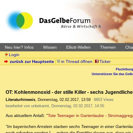
Neu hier? Infos
Wissen
Elliott-Wellen
Themen
Char
Login
zurück zur Hauptseite
in Thread öffnen
Ticker
Fluchtburg
Unterstützen Sie das Gel
OT: Kohlenmonoxid - der stille Killer - sechs Jugendlic
Literaturhinweis
,
Donnerstag, 02.02.2017, 13:59
8853 Views
bearbeitet von unbekannt, Donnerstag, 02.02.2017, 14:55
Aus aktuellem Anlaß: "
Tote Teenager in Gartenlaube - Stromaggregat
"Im bayerischen Arnstein starben sechs Teenager in einer Gartenla
noch erfunden werden.]
... gehen die Ermittler davon aus, dass e