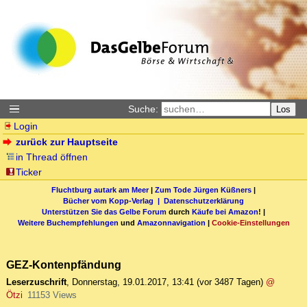
Suche:
Los
Login
zurück zur Hauptseite
in Thread öffnen
Ticker
Fluchtburg autark am Meer
|
Zum Tode Jürgen Küßners
|
Bücher vom Kopp-Verlag |
Datenschutzerklärung
Unterstützen Sie das Gelbe Forum
durch
Käufe bei Amazon
! |
Weitere Buchempfehlungen
und
Amazonnavigation
|
Cookie-Einstellungen
GEZ-Kontenpfändung
Leserzuschrift
,
Donnerstag, 19.01.2017, 13:41
(vor 3487 Tagen)
@
Ötzi
11153 Views