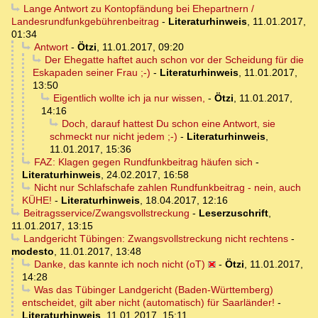
Lange Antwort zu Kontopfändung bei Ehepartnern /
Landesrundfunkgebührenbeitrag
-
Literaturhinweis
,
11.01.2017,
01:34
Antwort
-
Ötzi
,
11.01.2017, 09:20
Der Ehegatte haftet auch schon vor der Scheidung für die
Eskapaden seiner Frau ;-)
-
Literaturhinweis
,
11.01.2017,
13:50
Eigentlich wollte ich ja nur wissen,
-
Ötzi
,
11.01.2017,
14:16
Doch, darauf hattest Du schon eine Antwort, sie
schmeckt nur nicht jedem ;-)
-
Literaturhinweis
,
11.01.2017, 15:36
FAZ: Klagen gegen Rundfunkbeitrag häufen sich
-
Literaturhinweis
,
24.02.2017, 16:58
Nicht nur Schlafschafe zahlen Rundfunkbeitrag - nein, auch
KÜHE!
-
Literaturhinweis
,
18.04.2017, 12:16
Beitragsservice/Zwangsvollstreckung
-
Leserzuschrift
,
11.01.2017, 13:15
Landgericht Tübingen: Zwangsvollstreckung nicht rechtens
-
modesto
,
11.01.2017, 13:48
Danke, das kannte ich noch nicht (oT)
-
Ötzi
,
11.01.2017,
14:28
Was das Tübinger Landgericht (Baden-Württemberg)
entscheidet, gilt aber nicht (automatisch) für Saarländer!
-
Literaturhinweis
,
11.01.2017, 15:11