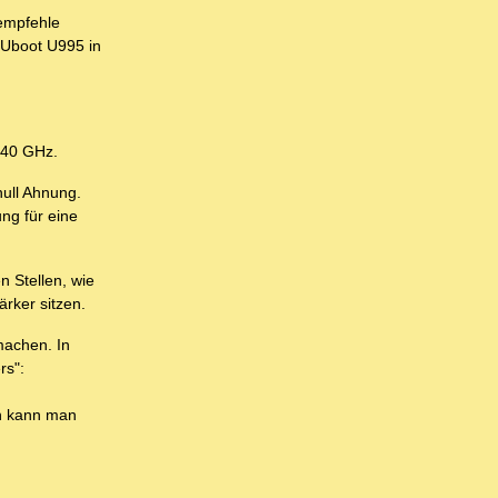
 empfehle
 Uboot U995 in
s 40 GHz.
null Ahnung.
ng für eine
 Stellen, wie
rker sitzen.
machen. In
rs":
en kann man