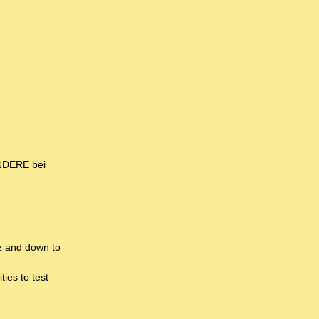
ONDERE bei
z and down to
ies to test