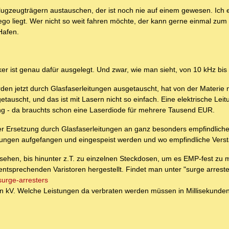
Flugzeugträgern austauschen, der ist noch nie auf einem gewesen. Ich
go liegt. Wer nicht so weit fahren möchte, der kann gerne einmal zum
Hafen.
er ist genau dafür ausgelegt. Und zwar, wie man sieht, von 10 kHz bi
den jetzt durch Glasfaserleitungen ausgetauscht, hat von der Materie 
uscht, und das ist mit Lasern nicht so einfach. Eine elektrische Leitu
ng - da brauchts schon eine Laserdiode für mehrere Tausend EUR.
r Ersetzung durch Glasfaserleitungen an ganz besonders empfindlichen
ngen aufgefangen und eingespeist werden und wo empfindliche Verstä
ersehen, bis hinunter z.T. zu einzelnen Steckdosen, um es EMP-fest zu 
ntsprechenden Varistoren hergestellt. Findet man unter "surge arreste
surge-arresters
n kV. Welche Leistungen da verbraten werden müssen in Millisekund