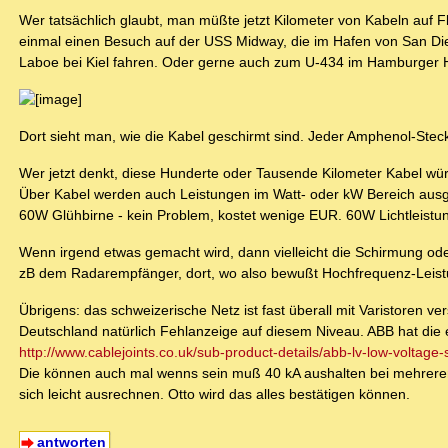
Wer tatsächlich glaubt, man müßte jetzt Kilometer von Kabeln auf 
einmal einen Besuch auf der USS Midway, die im Hafen von San Die
Laboe bei Kiel fahren. Oder gerne auch zum U-434 im Hamburger 
Dort sieht man, wie die Kabel geschirmt sind. Jeder Amphenol-Steck
Wer jetzt denkt, diese Hunderte oder Tausende Kilometer Kabel wür
Über Kabel werden auch Leistungen im Watt- oder kW Bereich ausgeta
60W Glühbirne - kein Problem, kostet wenige EUR. 60W Lichtleistu
Wenn irgend etwas gemacht wird, dann vielleicht die Schirmung ode
zB dem Radarempfänger, dort, wo also bewußt Hochfrequenz-Leistu
Übrigens: das schweizerische Netz ist fast überall mit Varistoren v
Deutschland natürlich Fehlanzeige auf diesem Niveau. ABB hat die e
http://www.cablejoints.co.uk/sub-product-details/abb-lv-low-voltage-
Die können auch mal wenns sein muß 40 kA aushalten bei mehrere
sich leicht ausrechnen. Otto wird das alles bestätigen können.
antworten