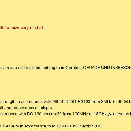
h-anniversary-of-starf...
 Design von elektrischen Leitungen in Geräten, GERADE UND INSBES
ield strength in accordance with MIL STD 461 RS103 from 2MHz to 40 GH
raft and above deck on ships).
accordance with DO 160 section 20 from 100MHz to 18GHz (with capabilit
p to 1600A/m in accordance to MIL STD 1399 Section 070.