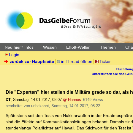
Neu hier? Infos
Wissen
Elliott-Wellen
Themen
Char
Login
zurück zur Hauptseite
in Thread öffnen
Ticker
Fluchtburg
Unterstützen Sie das Gel
Die "Experten" hier stellen die Militärs grade so dar, 
DT
,
Samstag, 14.01.2017, 08:07
@ Hannes
6149 Views
bearbeitet von unbekannt, Samstag, 14.01.2017, 08:22
Spätestens seit den Tests von Nuklearwaffen in der Erdatmosphäre
sind die Effekte auf Kommunikationsleitungen bekannt. Damals sind
stundenlange Polarlichter auf Hawaii. Das Stichwort für den Test ist 