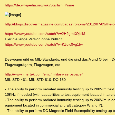
https://de.wikipedia.org/wiki/Starfish_Prime
http://blogs.discovermagazine.com/badastronomy/2012/07/09/the-50t
https://www.youtube.com/watch?v=2H9gmXOjxlM
Hier die lange Version ohne Bullshit:
https://www.youtube.com/watch?v=KZoic9vg1fw
Deswegen gibt es MIL-Standards, und die sind das A und O beim
Flugzeugträgern, Flugzeugen, etc.
http://www.intertek.com/emc/military-aerospace/
MIL-STD-461, MIL-STD-810, DO 160
- The ability to perform radiated immunity testing up to 200V/m f
10KHz if needed (with capabilities to test equipment located in airc
- The ability to perform radiated immunity testing up to 200V/m in 
equipment located in commercial aircraft category W and Y).
- The ability to perform DC Magnetic Field Susceptibility testing u