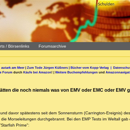
ts / Börsenlinks
Forumsarchive
 autark am Meer
|
Zum Tode Jürgen Küßners
|
Bücher vom Kopp-Verlag |
Datenschut
be Forum
durch
Käufe bei Amazon
! |
Weitere Buchempfehlungen
und
Amazonnavigat
als hätten die noch niemals was von EMV oder EMC oder EMV g
 und davor spätestens seit dem Sonnensturm (Carrington-Ereignis) de
 die Morseleitungen durchgebrannt. Bei den EMP Tests im Weltall gab 
"Starfish Prime":