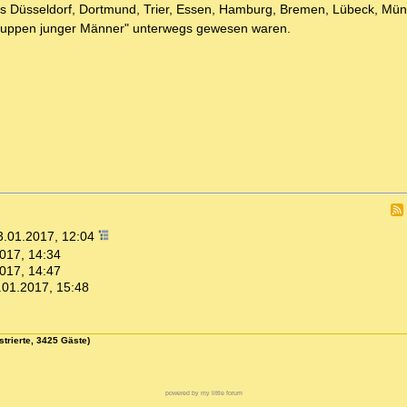
aus Düsseldorf, Dortmund, Trier, Essen, Hamburg, Bremen, Lübeck, Mün
"Gruppen junger Männer" unterwegs gewesen waren.
3.01.2017, 12:04
017, 14:34
017, 14:47
.01.2017, 15:48
strierte, 3425 Gäste)
powered by my little forum