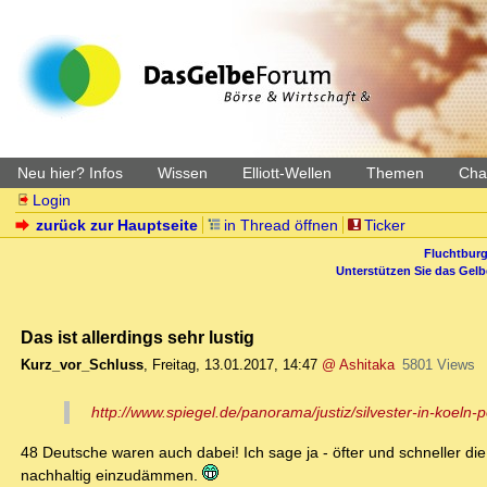
Neu hier? Infos
Wissen
Elliott-Wellen
Themen
Char
Login
zurück zur Hauptseite
in Thread öffnen
Ticker
Fluchtburg
Unterstützen Sie das Gel
Das ist allerdings sehr lustig
Kurz_vor_Schluss
,
Freitag, 13.01.2017, 14:47
@ Ashitaka
5801 Views
http://www.spiegel.de/panorama/justiz/silvester-in-koeln-po
48 Deutsche waren auch dabei! Ich sage ja - öfter und schneller di
nachhaltig einzudämmen.