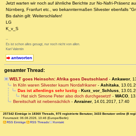
Jetzt warten wir noch auf ähnliche Berichte zur No-Nafri-Präsenz 
Nürnberg, Franfurt etc., wo bekanntermaßen Silvester ebenfalls 
Bis dahin gilt: Weiterschlafen!
LG
K_v_S
--
Es ist schon alles gesagt, nur noch nicht von allen.
Karl Valentin
antworten
gesamter Thread:
WELT goes Heinsohn: Afrika goes Deutschland
-
Ankawor
,
1
In Köln waren Silvester kaum Nordafrikaner
-
Ashitaka
,
13.01.2
Das ist allerdings sehr lustig
-
Kurz_vor_Schluss
,
13.01.2
Hat sich Simone Peter also doch durchgesetzt!
-
WACO
,
13
Bereitschaft ist nebensächlich
-
Anrainer
,
14.01.2017, 17:40
257342 Einträge in 18360 Threads, 975 registrierte Benutzer, 3433 Benutzer online (8 regi
Forumszeit: 06.08.2026, 10:46 (Europe/Berlin)
RSS Einträge
RSS Threads
Kontakt