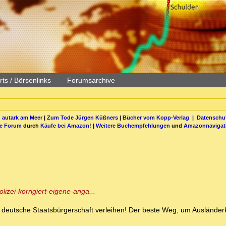
ts / Börsenlinks
Forumsarchive
 autark am Meer
|
Zum Tode Jürgen Küßners
|
Bücher vom Kopp-Verlag |
Datenschut
be Forum
durch
Käufe bei Amazon
! |
Weitere Buchempfehlungen
und
Amazonnavigat
lizei-korrigiert-eigene-anga...
e deutsche Staatsbürgerschaft verleihen! Der beste Weg, um Ausländerk