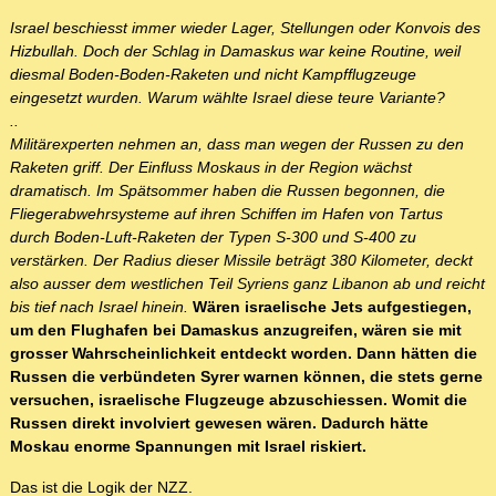
Israel beschiesst immer wieder Lager, Stellungen oder Konvois des
Hizbullah. Doch der Schlag in Damaskus war keine Routine, weil
diesmal Boden-Boden-Raketen und nicht Kampfflugzeuge
eingesetzt wurden. Warum wählte Israel diese teure Variante?
..
Militärexperten nehmen an, dass man wegen der Russen zu den
Raketen griff. Der Einfluss Moskaus in der Region wächst
dramatisch. Im Spätsommer haben die Russen begonnen, die
Fliegerabwehrsysteme auf ihren Schiffen im Hafen von Tartus
durch Boden-Luft-Raketen der Typen S-300 und S-400 zu
verstärken. Der Radius dieser Missile beträgt 380 Kilometer, deckt
also ausser dem westlichen Teil Syriens ganz Libanon ab und reicht
bis tief nach Israel hinein.
Wären israelische Jets aufgestiegen,
um den Flughafen bei Damaskus anzugreifen, wären sie mit
grosser Wahrscheinlichkeit entdeckt worden. Dann hätten die
Russen die verbündeten Syrer warnen können, die stets gerne
versuchen, israelische Flugzeuge abzuschiessen. Womit die
Russen direkt involviert gewesen wären. Dadurch hätte
Moskau enorme Spannungen mit Israel riskiert.
Das ist die Logik der NZZ.