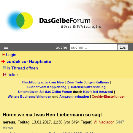
Suche:
Los
Login
zurück zur Hauptseite
in Thread öffnen
Ticker
Fluchtburg autark am Meer
|
Zum Tode Jürgen Küßners
|
Bücher vom Kopp-Verlag |
Datenschutzerklärung
Unterstützen Sie das Gelbe Forum
durch
Käufe bei Amazon
! |
Weitere Buchempfehlungen
und
Amazonnavigation
|
Cookie-Einstellungen
Hören wir ma,l was Herr Liebermann so sagt
nereus
,
Freitag, 13.01.2017, 11:36
(vor 3494 Tagen)
@ Naclador
5447
Views