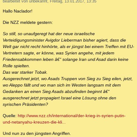
bearbeitet von unbekannt, Freitag, 13.01.2017, 13:35
Hallo Naclador!
Die NZZ meldete gestern:
So still, so unaufgeregt hat der neue israelische
Verteidigungsminister Avigdor Lieberman bisher agiert, dass die
Welt gar nicht recht hinhörte, als er jüngst bei einem Treffen mit EU-
Vertretern sagte, er könne, was Syrien angehe, mit jedem
Friedensabkommen leben â€“ solange Iran und Asad darin keine
Rolle spielten.
Das war starker Tobak.
Ausgerechnet jetzt, wo Asads Truppen von Sieg zu Sieg eilen, jetzt,
wo Aleppo fällt und wo man sich im Westen langsam mit dem
Gedanken an einen Sieg Asads abzufinden beginnt â€“
ausgerechnet jetzt propagiert Israel eine Lösung ohne den
syrischen Präsidenten?
Quelle:
http://www.nzz.ch/international/der-krieg-in-syrien-putin-
und-netanyahu-kreuzen-die-kli...
Und nun zu den jüngsten Angriffen.