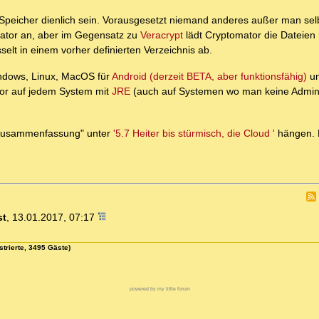
Speicher dienlich sein. Vorausgesetzt niemand anderes außer man selbs
omator an, aber im Gegensatz zu
Veracrypt
lädt Cryptomator die Dateien 
selt in einem vorher definierten Verzeichnis ab.
indows, Linux, MacOS für
Android (derzeit BETA, aber funktionsfähig)
u
ator auf jedem System mit
JRE
(auch auf Systemen wo man keine Admin
 "Zusammenfassung" unter
'5.7 Heiter bis stürmisch, die Cloud '
hängen. 
st
,
13.01.2017, 07:17
strierte, 3495 Gäste)
powered by my little forum