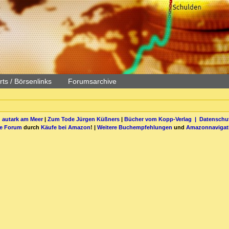
ts / Börsenlinks
Forumsarchive
 autark am Meer
|
Zum Tode Jürgen Küßners
|
Bücher vom Kopp-Verlag |
Datenschut
be Forum
durch
Käufe bei Amazon
! |
Weitere Buchempfehlungen
und
Amazonnavigat