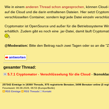
Wie in einem
anderen Thread schon angesprochen
, können Cloud-
auf die Cloud und die darin enthaltenen Dateien. Hier setzt Crypt
verschlüsselten Container, sondern legt jede Datei einzeln verschlüs
Cryptomator ist OpenSource und außer für die Betriebssysteme W
erhältlich. Zudem gibt es noch eine .jar-Datei, damit läuft Cryptom
).
@Moderation:
Bitte den Beitrag nach zwei Tagen oder so an die
antworten
gesamter Thread:
5.7.1 Cryptomator - Verschlüsselung für die Cloud
-
Ikonokla
257342 Einträge in 18360 Threads, 975 registrierte Benutzer, 3498 Benutzer online (3 regi
Forumszeit: 06.08.2026, 06:53 (Europe/Berlin)
RSS Einträge
RSS Threads
Kontakt