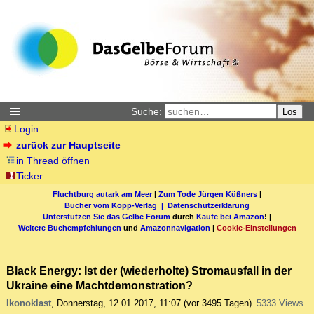
Suche:
Los
Login
zurück zur Hauptseite
in Thread öffnen
Ticker
Fluchtburg autark am Meer
|
Zum Tode Jürgen Küßners
|
Bücher vom Kopp-Verlag |
Datenschutzerklärung
Unterstützen Sie das Gelbe Forum
durch
Käufe bei Amazon
! |
Weitere Buchempfehlungen
und
Amazonnavigation
|
Cookie-Einstellungen
Black Energy: Ist der (wiederholte) Stromausfall in der
Ukraine eine Machtdemonstration?
Ikonoklast
,
Donnerstag, 12.01.2017, 11:07
(vor 3495 Tagen)
5333 Views