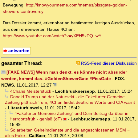
Bewegung:
http://knowyourmeme.com/memes/pissgate-golden-
showers-controversy
Das Dossier kommt, erkennbar an bestimmten lustigen Ausdrücken,
aus dem ehrenwerten Hause 4Chan:
https://www.youtube.com/watch?v=yXEH5xDQ_wY
antworten
gesamter Thread:
RSS-Feed dieser Diskussion
[FAKE NEWS] Wenn man denkt, es könnte nicht absurder
werden, kommt das: #GoldenShowerGate #PissGate
-
FOX-
NEWS
,
11.01.2017, 12:27
4Chans Meisterstück
-
Lechbrucknersepp
,
11.01.2017, 15:24
Donald Trump und der Natursekt - die Fakefurter Gemeine
Zeitung pißt sich 'rum, 4Chan findet deutliche Worte und CIA warnt
-
Literaturhinweis
,
11.01.2017, 15:42
"Fakefurter Gemeine Zeitung" und Dein Beitrag darüber in
Herrgottsfrüh - genial! (oT)
-
Lechbrucknersepp
,
11.01.2017,
15:49
So arbeiten Geheimdienste und die angeschlossenen MSM =
alles Fake
-
CalBaer
,
11.01.2017, 20:08