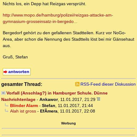
Nichts los, ein Depp hat Reizgas versprüht.
http://www.mopo.de/hamburg/polizei/reizgas-attacke-am-
gymnasium-grosseinsatz-in-bergedo...
Bergedorf gehört zu den gefallenen Stadtteilen. Kurz vor NoGo-
Area, aber schon die Nennung des Stadtteils löst bei mir Gänsehaut
aus.
Gruß, Stefan
antworten
gesamter Thread:
RSS-Feed dieser Diskussion
Vorfall (Anschlag?) in Hamburger Schule. Dünne
Nachrichtenlage
-
Ankawor
,
11.01.2017, 21:29
Blinder Alarm
-
Stefan
,
11.01.2017, 21:44
Alah ist gross
-
EfÃ­mera
,
11.01.2017, 22:08
Werbung