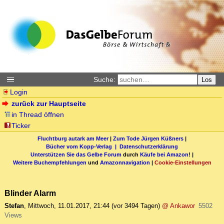
Suche:
Los
Login
zurück zur Hauptseite
in Thread öffnen
Ticker
Fluchtburg autark am Meer
|
Zum Tode Jürgen Küßners
|
Bücher vom Kopp-Verlag |
Datenschutzerklärung
Unterstützen Sie das Gelbe Forum
durch
Käufe bei Amazon
! |
Weitere Buchempfehlungen
und
Amazonnavigation
|
Cookie-Einstellungen
Blinder Alarm
Stefan
,
Mittwoch, 11.01.2017, 21:44
(vor 3494 Tagen)
@ Ankawor
5502
Views