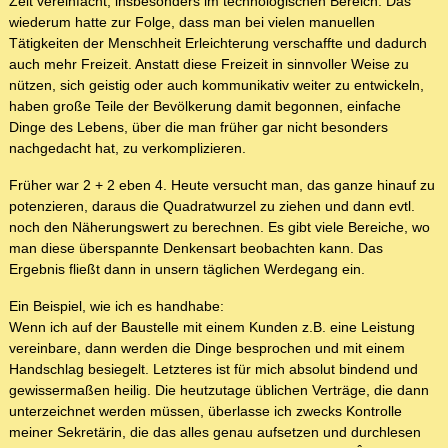
Zeit vereinfacht, insbesonders im technologischen Bereich. Das
wiederum hatte zur Folge, dass man bei vielen manuellen
Tätigkeiten der Menschheit Erleichterung verschaffte und dadurch
auch mehr Freizeit. Anstatt diese Freizeit in sinnvoller Weise zu
nützen, sich geistig oder auch kommunikativ weiter zu entwickeln,
haben große Teile der Bevölkerung damit begonnen, einfache
Dinge des Lebens, über die man früher gar nicht besonders
nachgedacht hat, zu verkomplizieren.
Früher war 2 + 2 eben 4. Heute versucht man, das ganze hinauf zu
potenzieren, daraus die Quadratwurzel zu ziehen und dann evtl.
noch den Näherungswert zu berechnen. Es gibt viele Bereiche, wo
man diese überspannte Denkensart beobachten kann. Das
Ergebnis fließt dann in unsern täglichen Werdegang ein.
Ein Beispiel, wie ich es handhabe:
Wenn ich auf der Baustelle mit einem Kunden z.B. eine Leistung
vereinbare, dann werden die Dinge besprochen und mit einem
Handschlag besiegelt. Letzteres ist für mich absolut bindend und
gewissermaßen heilig. Die heutzutage üblichen Verträge, die dann
unterzeichnet werden müssen, überlasse ich zwecks Kontrolle
meiner Sekretärin, die das alles genau aufsetzen und durchlesen