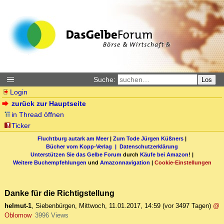
Suche:
Los
Login
zurück zur Hauptseite
in Thread öffnen
Ticker
Fluchtburg autark am Meer
|
Zum Tode Jürgen Küßners
|
Bücher vom Kopp-Verlag |
Datenschutzerklärung
Unterstützen Sie das Gelbe Forum
durch
Käufe bei Amazon
! |
Weitere Buchempfehlungen
und
Amazonnavigation
|
Cookie-Einstellungen
Danke für die Richtigstellung
helmut-1
,
Siebenbürgen
,
Mittwoch, 11.01.2017, 14:59
(vor 3497 Tagen)
@
Oblomow
3996 Views