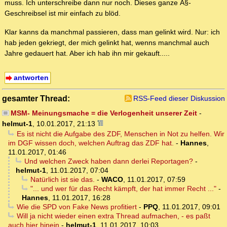
muss. Ich unterschreibe dann nur noch. Dieses ganze Â§-
Geschreibsel ist mir einfach zu blöd.
Klar kanns da manchmal passieren, dass man gelinkt wird. Nur: ich
hab jeden gekriegt, der mich gelinkt hat, wenns manchmal auch
Jahre gedauert hat. Aber ich hab ihn mir gekauft.....
antworten
gesamter Thread:
RSS-Feed dieser Diskussion
MSM- Meinungsmache = die Verlogenheit unserer Zeit
-
helmut-1
,
10.01.2017, 21:13
Es ist nicht die Aufgabe des ZDF, Menschen in Not zu helfen. Wir
im DGF wissen doch, welchen Auftrag das ZDF hat.
-
Hannes
,
11.01.2017, 01:46
Und welchen Zweck haben dann derlei Reportagen?
-
helmut-1
,
11.01.2017, 07:04
Natürlich ist sie das.
-
WACO
,
11.01.2017, 07:59
"... und wer für das Recht kämpft, der hat immer Recht ..."
-
Hannes
,
11.01.2017, 16:28
Wie die SPD von Fake News profitiert
-
PPQ
,
11.01.2017, 09:01
Will ja nicht wieder einen extra Thread aufmachen, - es paßt
auch hier hinein
-
helmut-1
,
11.01.2017, 10:03