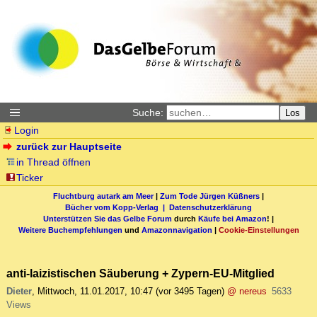
Suche:
Los
Login
zurück zur Hauptseite
in Thread öffnen
Ticker
Fluchtburg autark am Meer
|
Zum Tode Jürgen Küßners
|
Bücher vom Kopp-Verlag |
Datenschutzerklärung
Unterstützen Sie das Gelbe Forum
durch
Käufe bei Amazon
! |
Weitere Buchempfehlungen
und
Amazonnavigation
|
Cookie-Einstellungen
anti-laizistischen Säuberung + Zypern-EU-Mitglied
Dieter
,
Mittwoch, 11.01.2017, 10:47
(vor 3495 Tagen)
@ nereus
5633
Views