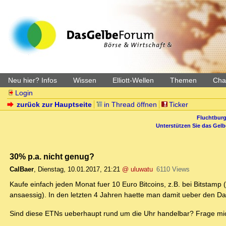
Neu hier? Infos
Wissen
Elliott-Wellen
Themen
Char
Login
zurück zur Hauptseite
in Thread öffnen
Ticker
Fluchtburg
Unterstützen Sie das Gel
30% p.a. nicht genug?
CalBaer
,
Dienstag, 10.01.2017, 21:21
@ uluwatu
6110 Views
Kaufe einfach jeden Monat fuer 10 Euro Bitcoins, z.B. bei Bitstamp 
ansaessig). In den letzten 4 Jahren haette man damit ueber den Da
Sind diese ETNs ueberhaupt rund um die Uhr handelbar? Frage mic