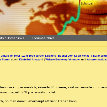
ts / Börsenlinks
Forumsarchive
 autark am Meer
|
Zum Tode Jürgen Küßners
|
Bücher vom Kopp-Verlag |
Datenschut
be Forum
durch
Käufe bei Amazon
! |
Weitere Buchempfehlungen
und
Amazonnavigat
(benutze ich persoenlich, keinerlei Probleme, sind mittlerweile in Luxe
umen gepeilt 30% p.a. erwirtschaftet.
h, ob man damit ueberhaupt effizient Traden kann.