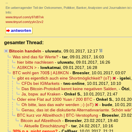
--
Ein ueberragender Teil der Oekonomen, Politiker, Banker, Analysten und Journalisten ist ei
Info:
www.tinyurl.com/y97d87xk
www.tinyurl.com/yykr2zv2
antworten
gesamter Thread:
Bitcoin handeln
-
uluwatu
,
09.01.2017, 12:17
Was sind das für Werte?
-
tar
,
09.01.2017, 16:03
hier bitte nachlesen
-
uluwatu
,
09.01.2017, 16:26
A18KCN >
-
lowkatmai
,
09.01.2017, 16:28
BTC wohl gen 700$ | A18KCN
-
Broesler
,
10.01.2017, 03:07
gibt es eigentlich auch eine Shortmöglichkeit? (oT)
-
igelei
CFDs bei IGMarkets
-
twc-online
,
10.01.2017, 10:10
Das Bitcoin-Protokoll kennt keine negativen Salden,
-
Ötzi
,
Ja, bspw. auf Kraken
-
Onkel S.
,
10.01.2017, 21:47
Oder eine Flat auf 1000 Yuan / 200 BTC
-
Onkel S.
,
10.01.20
Oh bitte, lass das wahr werden ;-) (oT)
-
bude
,
10.01.20
Genau, das ist die diskutierte Alternativvariante. Schön wär
BTC kurz vor Allzeithoch | BTC-Verstopfung
-
Broesler
,
23.02
Bitcoin auf Allzeithoch
-
Broesler
,
23.02.2017, 19:40
Aktuelle Einschätzung?
-
tar
,
24.02.2017, 10:16
30% p.a. nicht genug?
-
CalBaer
,
10.01.2017, 21:21