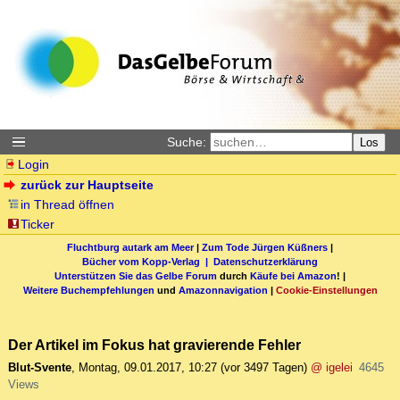
Suche:
Los
Login
zurück zur Hauptseite
in Thread öffnen
Ticker
Fluchtburg autark am Meer
|
Zum Tode Jürgen Küßners
|
Bücher vom Kopp-Verlag |
Datenschutzerklärung
Unterstützen Sie das Gelbe Forum
durch
Käufe bei Amazon
! |
Weitere Buchempfehlungen
und
Amazonnavigation
|
Cookie-Einstellungen
Der Artikel im Fokus hat gravierende Fehler
Blut-Svente
,
Montag, 09.01.2017, 10:27
(vor 3497 Tagen)
@ igelei
4645
Views