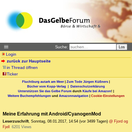
Suche:
Los
Login
zurück zur Hauptseite
in Thread öffnen
Ticker
Fluchtburg autark am Meer
|
Zum Tode Jürgen Küßners
|
Bücher vom Kopp-Verlag |
Datenschutzerklärung
Unterstützen Sie das Gelbe Forum
durch
Käufe bei Amazon
! |
Weitere Buchempfehlungen
und
Amazonnavigation
|
Cookie-Einstellungen
Meine Erfahrung mit Android/CyanogenMod
Leserzuschrift
,
Sonntag, 08.01.2017, 14:54
(vor 3499 Tagen)
@ Fjord og
Fjell
6201 Views