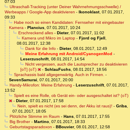
07:03
Ultraschall-Tracking (unter Deiner Wahrnehmungsschwelle) /
Werbeapps / Google-App deaktivieren
-
Ikonoklast
,
07.01.2017,
09:33
Habe noch so einen Kandidaten: Fernseher mit eingebauter
Kamera
-
Plancius
,
07.01.2017, 10:24
Erschreckend alles
-
Dieter
,
07.01.2017, 11:02
Kamera und Mikro im Laptop
-
Fjord og Fjell
,
08.01.2017, 12:38
Dank für die Info
-
Dieter
,
08.01.2017, 12:49
Meine Erfahrung mit Android/CyanogenMod
-
Leserzuschrift
,
08.01.2017, 14:54
Nicht vergessen, auch die Lautsprecher zu deaktivieren
[oT] (oT)
-
SchlauFuchs
,
08.01.2017, 18:56
Sprachassis bald allgegenwärtig. Auch in Firmen.
-
SevenSamurai
,
07.01.2017, 20:00
Handy-Mikrofon: Meine Erfahrung
-
Leserzuschrift
,
07.01.2017,
13:52
Spielt es eine Rolle, ob Gerät ein- oder ausgeschaltet ist? (oT)
-
Dieter
,
07.01.2017, 17:58
Nein, spielt es nicht (es sei denn, der Akku ist raus)!
-
Griba
,
07.01.2017, 18:05
Plötzliche Stimme im Raum
-
Hans
,
07.01.2017, 17:55
Big Brother
-
Martino
,
07.01.2017, 18:33
Geburtstagsparadoxon
-
BBouvier
,
08.01.2017, 12:58