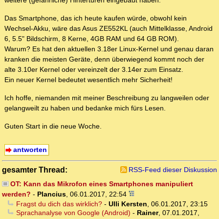
weitere (gefährliche) Hintertüren eingebaut haben.
Das Smartphone, das ich heute kaufen würde, obwohl kein
Wechsel-Akku, wäre das Asus ZE552KL (auch Mittelklasse, Android
6, 5.5" Bildschirm, 8 Kerne, 4GB RAM und 64 GB ROM).
Warum? Es hat den aktuellen 3.18er Linux-Kernel und genau daran
kranken die meisten Geräte, denn überwiegend kommt noch der
alte 3.10er Kernel oder vereinzelt der 3.14er zum Einsatz.
Ein neuer Kernel bedeutet wesentlich mehr Sicherheit!
Ich hoffe, niemanden mit meiner Beschreibung zu langweilen oder
gelangweilt zu haben und bedanke mich fürs Lesen.
Guten Start in die neue Woche.
antworten
gesamter Thread:
RSS-Feed dieser Diskussion
OT: Kann das Mikrofon eines Smartphones manipuliert
werden?
-
Plancius
,
06.01.2017, 22:54
Fragst du dich das wirklich?
-
Ulli Kersten
,
06.01.2017, 23:15
Sprachanalyse von Google (Android)
-
Rainer
,
07.01.2017,