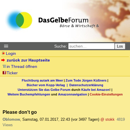
Suche:
Los
Login
zurück zur Hauptseite
in Thread öffnen
Ticker
Fluchtburg autark am Meer
|
Zum Tode Jürgen Küßners
|
Bücher vom Kopp-Verlag |
Datenschutzerklärung
Unterstützen Sie das Gelbe Forum
durch
Käufe bei Amazon
! |
Weitere Buchempfehlungen
und
Amazonnavigation
|
Cookie-Einstellungen
Please don't go
Oblomow
,
Samstag, 07.01.2017, 22:43
(vor 3497 Tagen)
@ stokk
4819
Views