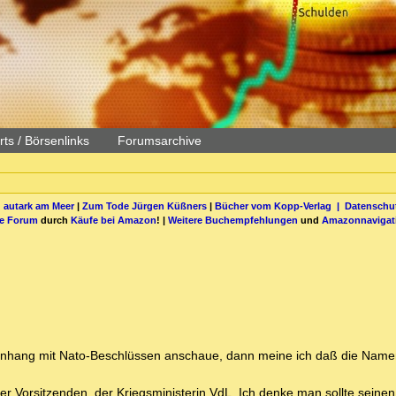
ts / Börsenlinks
Forumsarchive
 autark am Meer
|
Zum Tode Jürgen Küßners
|
Bücher vom Kopp-Verlag |
Datenschut
be Forum
durch
Käufe bei Amazon
! |
Weitere Buchempfehlungen
und
Amazonnavigat
menhang mit Nato-Beschlüssen anschaue, dann meine ich daß die Nam
der Vorsitzenden, der Kriegsministerin VdL. Ich denke man sollte seinen