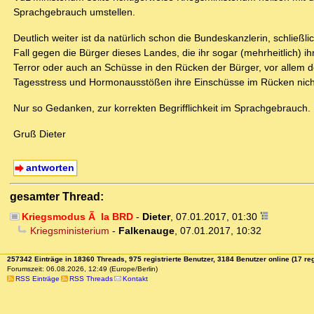
Sprachgebrauch umstellen.
Deutlich weiter ist da natürlich schon die Bundeskanzlerin, schlie
Fall gegen die Bürger dieses Landes, die ihr sogar (mehrheitlich) i
Terror oder auch an Schüsse in den Rücken der Bürger, vor allem d
Tagesstress und Hormonausstößen ihre Einschüsse im Rücken nich
Nur so Gedanken, zur korrekten Begrifflichkeit im Sprachgebrauch.
Gruß Dieter
antworten
gesamter Thread:
Kriegsmodus Ã la BRD
-
Dieter
,
07.01.2017, 01:30
Kriegsministerium
-
Falkenauge
,
07.01.2017, 10:32
257342 Einträge in 18360 Threads, 975 registrierte Benutzer, 3184 Benutzer online (17 reg
Forumszeit: 06.08.2026, 12:49 (Europe/Berlin)
RSS Einträge
RSS Threads
Kontakt