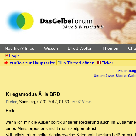
Neu hier? Infos
Wissen
Elliott-Wellen
Themen
Char
Login
zurück zur Hauptseite
in Thread öffnen
Ticker
Fluchtburg
Unterstützen Sie das Gel
Kriegsmodus Ã la BRD
Dieter
,
Samstag, 07.01.2017, 01:30
5092 Views
Hallo,
wenn ich mir die Außenpolitik unserer Regierung auch im Zusam
eines Ministerpostens nicht mehr zeitgemäß ist.
VdL Ministerium sollte richtigerweise Kriegsministerium heißen mit 