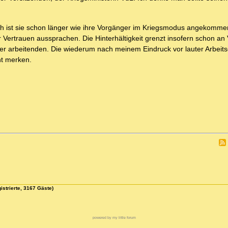
ßlich ist sie schon länger wie ihre Vorgänger im Kriegsmodus angekomme
hr Vertrauen aussprachen. Die Hinterhältigkeit grenzt insofern schon an
er arbeitenden. Die wiederum nach meinem Eindruck vor lauter Arbeitse
t merken.
istrierte, 3167 Gäste)
powered by my little forum