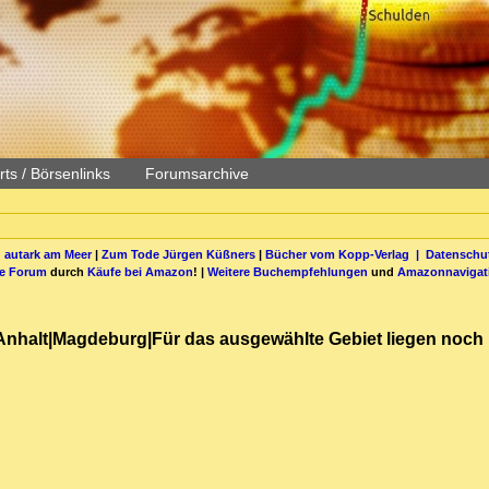
ts / Börsenlinks
Forumsarchive
 autark am Meer
|
Zum Tode Jürgen Küßners
|
Bücher vom Kopp-Verlag |
Datenschut
be Forum
durch
Käufe bei Amazon
! |
Weitere Buchempfehlungen
und
Amazonnavigat
Anhalt|Magdeburg|Für das ausgewählte Gebiet liegen noch