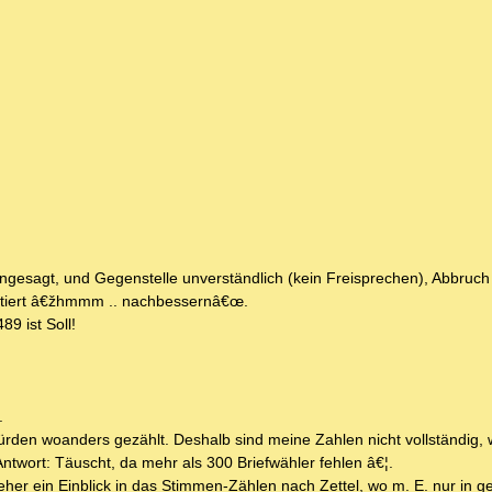
angesagt, und Gegenstelle unverständlich (kein Freisprechen), Abbruc
ittiert â€žhmmm .. nachbessernâ€œ.
 ist Soll!
.
ürden woanders gezählt. Deshalb sind meine Zahlen nicht vollständig, 
ntwort: Täuscht, da mehr als 300 Briefwähler fehlen â€¦.
v, eher ein Einblick in das Stimmen-Zählen nach Zettel, wo m. E. nur in 