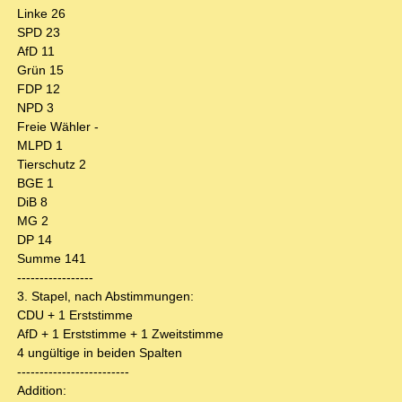
Linke 26
SPD 23
AfD 11
Grün 15
FDP 12
NPD 3
Freie Wähler -
MLPD 1
Tierschutz 2
BGE 1
DiB 8
MG 2
DP 14
Summe 141
-----------------
3. Stapel, nach Abstimmungen:
CDU + 1 Erststimme
AfD + 1 Erststimme + 1 Zweitstimme
4 ungültige in beiden Spalten
-------------------------
Addition: