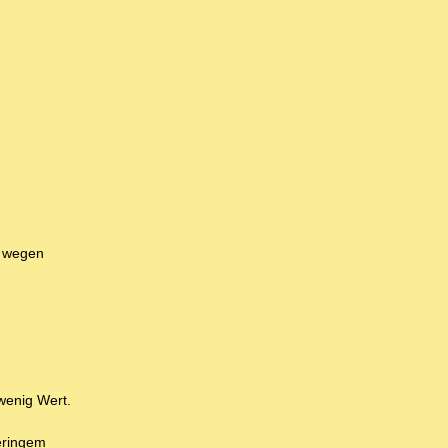
h wegen
wenig Wert.
geringem