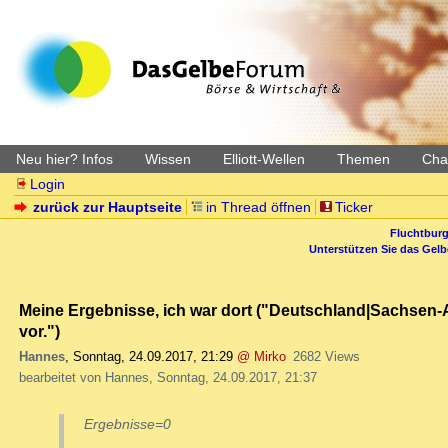
Neu hier? Infos
Wissen
Elliott-Wellen
Themen
Char
Login
zurück zur Hauptseite
in Thread öffnen
Ticker
Fluchtburg
Unterstützen Sie das Gel
Meine Ergebnisse, ich war dort ("Deutschland|Sachsen-
vor.")
Hannes
,
Sonntag, 24.09.2017, 21:29
@ Mirko
2682 Views
bearbeitet von Hannes, Sonntag, 24.09.2017, 21:37
Ergebnisse=0