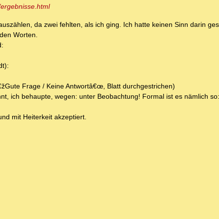
/ergebnisse.html
szählen, da zwei fehlten, als ich ging. Ich hatte keinen Sinn darin g
nden Worten.
d:
t):
Gute Frage / Keine Antwortâ€œ, Blatt durchgestrichen)
nt, ich behaupte, wegen: unter Beobachtung! Formal ist es nämlich s
d mit Heiterkeit akzeptiert.