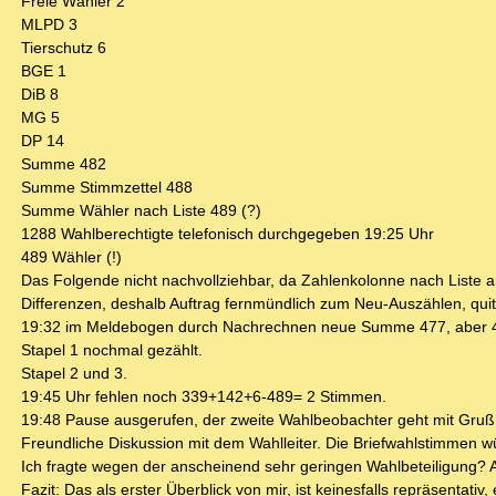
Freie Wähler 2
MLPD 3
Tierschutz 6
BGE 1
DiB 8
MG 5
DP 14
Summe 482
Summe Stimmzettel 488
Summe Wähler nach Liste 489 (?)
1288 Wahlberechtigte telefonisch durchgegeben 19:25 Uhr
489 Wähler (!)
Das Folgende nicht nachvollziehbar, da Zahlenkolonne nach Liste 
Differenzen, deshalb Auftrag fernmündlich zum Neu-Auszählen, qu
19:32 im Meldebogen durch Nachrechnen neue Summe 477, aber 489
Stapel 1 nochmal gezählt.
Stapel 2 und 3.
19:45 Uhr fehlen noch 339+142+6-489= 2 Stimmen.
19:48 Pause ausgerufen, der zweite Wahlbeobachter geht mit Gruß
Freundliche Diskussion mit dem Wahlleiter. Die Briefwahlstimmen w
Ich fragte wegen der anscheinend sehr geringen Wahlbeteiligung? A
Fazit: Das als erster Überblick von mir, ist keinesfalls repräsentati