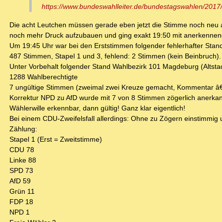
https://www.bundeswahlleiter.de/bundestagswahlen/2017
Die acht Leutchen müssen gerade eben jetzt die Stimme noch neu au
noch mehr Druck aufzubauen und ging exakt 19:50 mit anerkenne
Um 19:45 Uhr war bei den Erststimmen folgender fehlerhafter Stan
487 Stimmen, Stapel 1 und 3, fehlend: 2 Stimmen (kein Beinbruch).
Unter Vorbehalt folgender Stand Wahlbezirk 101 Magdeburg (Altstad
1288 Wahlberechtigte
7 ungültige Stimmen (zweimal zwei Kreuze gemacht, Kommentar â€ž
Korrektur NPD zu AfD wurde mit 7 von 8 Stimmen zögerlich anerkan
Wählerwille erkennbar, dann gültig! Ganz klar eigentlich!
Bei einem CDU-Zweifelsfall allerdings: Ohne zu Zögern einstimmig un
Zählung:
Stapel 1 (Erst = Zweitstimme)
CDU 78
Linke 88
SPD 73
AfD 59
Grün 11
FDP 18
NPD 1