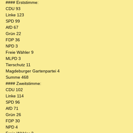
#### Erststimme:
CDU 93
Linke 123
SPD 99
AfD 67
Grün 22
FDP 36
NPD 3
Freie Wähler 9
MLPD 3
Tierschutz 11
Magdeburger Gartenpartei 4
Summe 468
#### Zweitstimme:
CDU 102
Linke 114
SPD 96
AfD 71
Grün 26
FDP 30
NPD 4