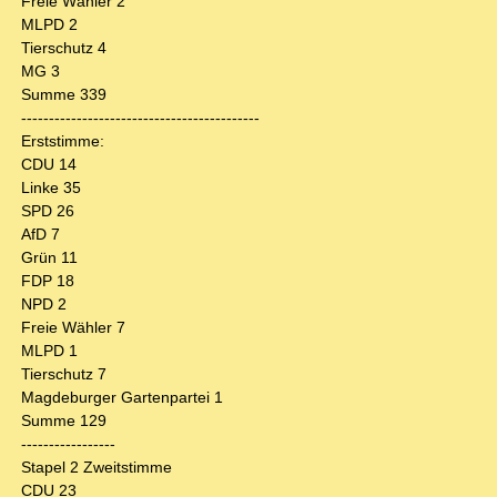
Freie Wähler 2
MLPD 2
Tierschutz 4
MG 3
Summe 339
-------------------------------------------
Erststimme:
CDU 14
Linke 35
SPD 26
AfD 7
Grün 11
FDP 18
NPD 2
Freie Wähler 7
MLPD 1
Tierschutz 7
Magdeburger Gartenpartei 1
Summe 129
-----------------
Stapel 2 Zweitstimme
CDU 23