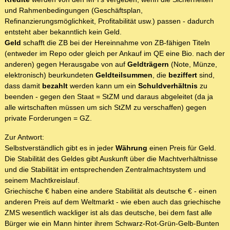
und Rahmenbedingungen (Geschäftsplan,
Refinanzierungsmöglichkeit, Profitabilität usw.) passen - dadurch
entsteht aber bekanntlich kein Geld.
Geld
schafft die ZB bei der Hereinnahme von ZB-fähigen Titeln
(entweder im Repo oder gleich per Ankauf im QE eine Bio. nach der
anderen) gegen Herausgabe von auf
Geldträgern
(Note, Münze,
elektronisch) beurkundeten
Geldteilsummen
, die
beziffert
sind,
dass damit
bezahlt
werden kann um ein
Schuldverhältnis
zu
beenden - gegen den Staat = StZM und daraus abgeleitet (da ja
alle wirtschaften müssen um sich StZM zu verschaffen) gegen
private Forderungen = GZ.
Zur Antwort:
Selbstverständlich gibt es in jeder
Währung
einen Preis für Geld.
Die Stabilität des Geldes gibt Auskunft über die Machtverhältnisse
und die Stabilität im entsprechenden Zentralmachtsystem und
seinem Machtkreislauf.
Griechische € haben eine andere Stabilität als deutsche € - einen
anderen Preis auf dem Weltmarkt - wie eben auch das griechische
ZMS wesentlich wackliger ist als das deutsche, bei dem fast alle
Bürger wie ein Mann hinter ihrem Schwarz-Rot-Grün-Gelb-Bunten