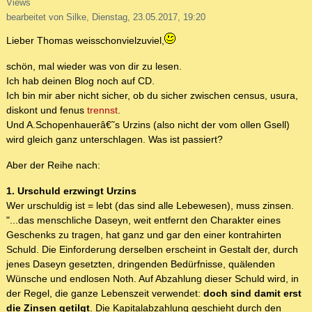
Views
bearbeitet von Silke, Dienstag, 23.05.2017, 19:20
Lieber Thomas weisschonvielzuviel,
schön, mal wieder was von dir zu lesen.
Ich hab deinen Blog noch auf CD.
Ich bin mir aber nicht sicher, ob du sicher zwischen census, usura,
diskont und fenus
trennst
.
Und A.Schopenhauerâ€˜s Urzins (also nicht der vom ollen Gsell)
wird gleich ganz unterschlagen. Was ist passiert?
Aber der Reihe nach:
1. Urschuld erzwingt Urzins
Wer urschuldig ist = lebt (das sind alle Lebewesen), muss zinsen.
"...das menschliche Daseyn, weit entfernt den Charakter eines
Geschenks zu tragen, hat ganz und gar den einer kontrahirten
Schuld. Die Einforderung derselben erscheint in Gestalt der, durch
jenes Daseyn gesetzten, dringenden Bedürfnisse, quälenden
Wünsche und endlosen Noth. Auf Abzahlung dieser Schuld wird, in
der Regel, die ganze Lebenszeit verwendet:
doch sind damit erst
die Zinsen getilgt
. Die Kapitalabzahlung geschieht durch den