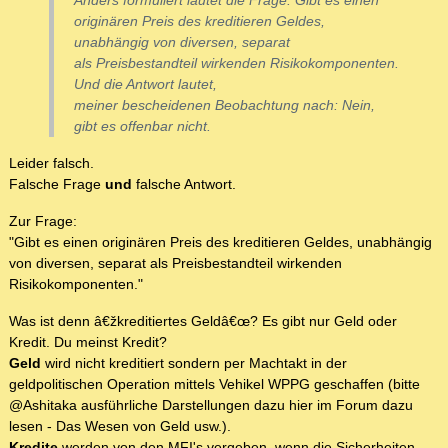
Anders formuliert lautet die Frage: Gibt es einen
originären Preis des kreditieren Geldes,
unabhängig von diversen, separat
als Preisbestandteil wirkenden Risikokomponenten.
Und die Antwort lautet,
meiner bescheidenen Beobachtung nach: Nein,
gibt es offenbar nicht.
Leider falsch.
Falsche Frage
und
falsche Antwort.
Zur Frage:
"Gibt es einen originären Preis des kreditieren Geldes, unabhängig
von diversen, separat als Preisbestandteil wirkenden
Risikokomponenten."
Was ist denn â€žkreditiertes Geldâ€œ? Es gibt nur Geld oder
Kredit. Du meinst Kredit?
Geld
wird nicht kreditiert sondern per Machtakt in der
geldpolitischen Operation mittels Vehikel WPPG geschaffen (bitte
@Ashitaka ausführliche Darstellungen dazu hier im Forum dazu
lesen - Das Wesen von Geld usw.).
Kredite
werden von den MFI's vergeben, wenn die Sicherheiten