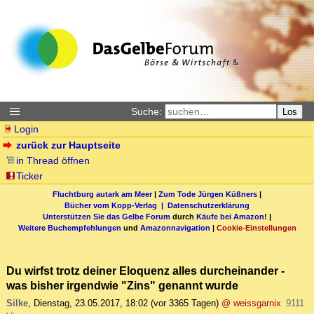
Suche:
Los
Login
zurück zur Hauptseite
in Thread öffnen
Ticker
Fluchtburg autark am Meer
|
Zum Tode Jürgen Küßners
|
Bücher vom Kopp-Verlag |
Datenschutzerklärung
Unterstützen Sie das Gelbe Forum
durch
Käufe bei Amazon
! |
Weitere Buchempfehlungen
und
Amazonnavigation
|
Cookie-Einstellungen
Du wirfst trotz deiner Eloquenz alles durcheinander -
was bisher irgendwie "Zins" genannt wurde
Silke
,
Dienstag, 23.05.2017, 18:02
(vor 3365 Tagen)
@ weissgarnix
9111