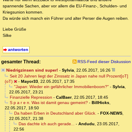
spannende Sachen, aber vor allem die EU-Finanz-, Schulden- und
Kriegsunion kommen.
Da würde sich manch ein Führer und alter Perser die Augen reiben.
Liebe Grüße
Silke
antworten
gesamter Thread:
RSS-Feed dieser Diskussion
Niedrigzinsen sind super!
-
Sylvia
,
22.05.2017, 16:26
Seit 20 Jahren liegt der Zinssatz in Japan nahe null Prozent[oT]
(oT)
-
Mayor33
,
22.05.2017, 17:35
"Japan: Wieder ein gefährlicher Immobilienboom?"
-
Sylvia
,
22.05.2017, 23:21
Finanzielle Repression
-
CalBaer
,
22.05.2017, 18:45
S p a r e n. Was ist damit genau gemeint?
-
BillHicks
,
22.05.2017, 18:50
Da haben Erben in Deutschland aber Glück.
-
FOX-NEWS
,
22.05.2017, 21:38
Das dachte ich auch gerade...
-
Andudu
,
23.05.2017,
22:56