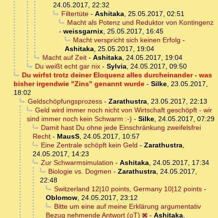
24.05.2017, 22:32
Filtertüte
-
Ashitaka
,
25.05.2017, 02:51
Macht als Potenz und Reduktor von Kontingenz
-
weissgarnix
,
25.05.2017, 16:45
Macht verspricht sich keinen Erfolg
-
Ashitaka
,
25.05.2017, 19:04
Macht auf Zeit
-
Ashitaka
,
24.05.2017, 19:04
Du weißt echt gar nix
-
Sylvia
,
24.05.2017, 09:50
Du wirfst trotz deiner Eloquenz alles durcheinander - was
bisher irgendwie "Zins" genannt wurde
-
Silke
,
23.05.2017,
18:02
Geldschöpfungsprozess
-
Zarathustra
,
23.05.2017, 22:13
Geld wird immer noch nicht von Wirtschaft geschöpft - wir
sind immer noch kein Schwarm :-)
-
Silke
,
24.05.2017, 07:29
Damit hast Du ohne jede Einschränkung zweifelsfrei
Recht
-
MausS
,
24.05.2017, 10:57
Eine Zentrale schöpft kein Geld
-
Zarathustra
,
24.05.2017, 14:23
Zur Schwarmsimulation
-
Ashitaka
,
24.05.2017, 17:34
Biologie vs. Dogmen
-
Zarathustra
,
24.05.2017,
22:48
Switzerland 12|10 points, Germany 10|12 points
-
Oblomow
,
24.05.2017, 23:12
Bitte um eine auf meine Erklärung argumentativ
Bezug nehmende Antwort (oT)
-
Ashitaka
,