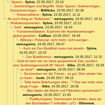
Sparen
-
Sylvia
,
22.05.2017, 23:10
Zeichenfolgen und Begriffe. Geld, Sparen, Geldvermögen,
Gesamtvermögen.
-
BillHicks
,
23.05.2017, 02:36
Erbsenzählerei
-
Sylvia
,
23.05.2017, 11:11
No such thing as "Nullzinsen"
-
weissgarnix
,
23.05.2017, 10:11
Risikokomponenten
-
Sylvia
,
23.05.2017, 12:12
Geld
-
weissgarnix
,
23.05.2017, 16:43
Fundamentaldaten, Euphorie der Assetbewertungen
global gesehen
-
CalBaer
,
23.05.2017, 18:49
Bildung = Potenzial. nicht mehr, nicht weniger
-
weissgarnix
,
24.05.2017, 09:47
Auch ein Zen-Buddhist muss mal pieseln
-
Sylvia
,
24.05.2017, 10:23
Zen Buddhismus
-
weissgarnix
,
24.05.2017, 11:31
Geld ist nach wie vor keine gespeicherte Zeit, sondern
eine Systemeigenschaft â€“ Macht
-
Silke
,
23.05.2017, 19:29
so what?
-
weissgarnix
,
24.05.2017, 08:04
Da kommen mir die Tränen - so gut, Dich wieder hier
zu lesen.
-
bude
,
24.05.2017, 08:12
"bitte keine Belehrungen über..."? Das war mehr eine
lange Frage.
-
Silke
,
24.05.2017, 18:38
Was haben die Macht und Filtertüten gemeinsam?
-
weissgarnix
,
24.05.2017, 21:55
Publikumsjoker: Gemeinsam ist beiden, dass sie
den Buchstaben T enthalten. (oT)
-
Oblomow
,