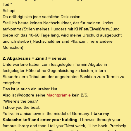
Tod."
Schopi
Da erübrigt sich jede sachliche Diskussion.
Stell ich heute keinen Nachschuldner, der für meinen Urzins
aufkommt (Stillen meines Hungers mit KH/Fett/Eiweiß/usw.)und
triebe ich das 40-60 Tage lang, wird meine Urschuld ausgebucht
und ich sterbe ( Nachschuldner sind Pflanzen, Tiere andere
Menschen)
2. Abgabezins = Zinnß = census
Unterworfene haben zum festgelegten Termin Abgabe in
festgelegter Höhe ohne Gegenleistung zu leisten, intern
Steuer/extern Tribut um der angedrohten Sanktion zum Termin zu
entgehen.
Das ist ja auch ein uralter Hut.
Also ist @dottore seine
Machtprämie
kein B/S.
"Where's the beaf?
I show you the beaf:
Yo live in a nice town in the middel of Germany.
I take my
Kalaschnikoff and enter your bulding.
I browse through your
famous library and than I tell you:"Next week, I'll be back. Precisely