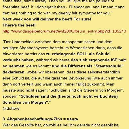
same time, same library. Then you will give me ten pounds of
fiorentina beef. If I don't get it then - I'll shoot you and I mean it and
that has nothing to do with my deeply felt sympathy for you."
Next week you will deliver the beef! For sure!
There's the beef!
"
http://www.dasgelbeforum.net/ewf2000/forum_entry.php?id=185243
"Der Unterschied zwischen dem mesopotamischen und dem
heutigen Abgabensystem besteht im Wesentlichen darin, dass die
Altvorderen bereits das
zu erbringende SOLL als Schuld
verbucht haben
, während wir heute
das sich ergebende IST halt
so nehmen
wie es kommt
und die Differenz als "Staatsschuld"
deklarieren
, wobei wir übersehen, dass diese selbstverständlich
eine Schuld ist, die auf die gesamte Bevölkerung (wie auch immer
dann dort verteilt und wann auch immer fällig) zukommt. Man
müsste also nicht sagen: "Schulden sind die Steuern von Morgen",
sondern
"Schulden sind die (heute noch nicht verbuchten)
Schulden von Morgen"
."
@dottore
3. Abgabenbeschaffungs-Zins = usura
Wer das Gesollte hat, obwohl es bei ihm gerade nicht gesollt ist,