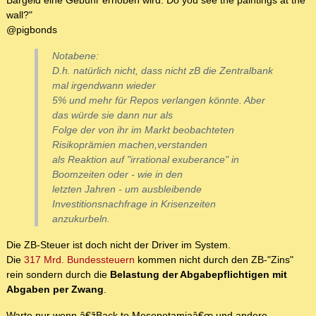
Bargeld eine Gebühr erhoben wird. Do you see the paintings at the
wall?"
@pigbonds
Notabene:
D.h. natürlich nicht, dass nicht zB die Zentralbank
mal irgendwann wieder
5% und mehr für Repos verlangen könnte. Aber
das würde sie dann nur als
Folge der von ihr im Markt beobachteten
Risikoprämien machen,verstanden
als Reaktion auf "irrational exuberance" in
Boomzeiten oder - wie in den
letzten Jahren - um ausbleibende
Investitionsnachfrage in Krisenzeiten
anzukurbeln.
Die ZB-Steuer ist doch nicht der Driver im System.
Die
317 Mrd. Bundessteuern
kommen nicht durch den ZB-"Zins"
rein sondern durch die
Belastung der Abgabepflichtigen mit
Abgaben per Zwang
.
Warte nur wenn â€žBack to Mesopotamiaâ€œ und andere