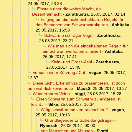
24.05.2017, 23:38
Einstein über die wahre Macht, die
Dezentralmacht
-
Zarathustra
,
25.05.2017, 01:14
Es ging um die nicht einhaltbaren Regeln für
das Entstehen von Schwarmstrukturen
-
Ashitaka
,
25.05.2017, 16:58
Schwärme schräger Vögel
-
Zarathustra
,
25.05.2017, 23:21
Wie man sich die eingehaltenen Regeln für
ein Schwarmverhalten simuliert
-
Ashitaka
,
26.05.2017, 17:41
Klein- und Gross-Ashi
-
Zarathustra
,
27.05.2017, 13:45
Versuch einer Kürzung / Cut
-
vegan
,
25.05.2017,
12:37
Diese Sicht, Erkenntniss zu präsentieren, ist doch
nun wahrlich keine neue
-
MausS
,
25.05.2017, 13:37
Wunderbares Video.
-
siggi
,
25.05.2017, 15:28
Einen Schwarm zum Schwarm zu erklären ist
leicht...
-
Silke
,
25.05.2017, 16:34
Willig schwärmend zentralmachten?
-
vegan
,
25.05.2017, 19:13
Grundlegender Entscheidungsträger
-
Rybezahl
,
26.05.2017, 00:00
Von Menschen und Mäusen
-
Sigrid
,