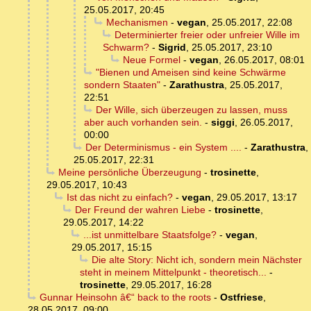
25.05.2017, 20:45
Mechanismen
-
vegan
,
25.05.2017, 22:08
Determinierter freier oder unfreier Wille im
Schwarm?
-
Sigrid
,
25.05.2017, 23:10
Neue Formel
-
vegan
,
26.05.2017, 08:01
"Bienen und Ameisen sind keine Schwärme
sondern Staaten"
-
Zarathustra
,
25.05.2017,
22:51
Der Wille, sich überzeugen zu lassen, muss
aber auch vorhanden sein.
-
siggi
,
26.05.2017,
00:00
Der Determinismus - ein System ....
-
Zarathustra
,
25.05.2017, 22:31
Meine persönliche Überzeugung
-
trosinette
,
29.05.2017, 10:43
Ist das nicht zu einfach?
-
vegan
,
29.05.2017, 13:17
Der Freund der wahren Liebe
-
trosinette
,
29.05.2017, 14:22
...ist unmittelbare Staatsfolge?
-
vegan
,
29.05.2017, 15:15
Die alte Story: Nicht ich, sondern mein Nächster
steht in meinem Mittelpunkt - theoretisch...
-
trosinette
,
29.05.2017, 16:28
Gunnar Heinsohn â€“ back to the roots
-
Ostfriese
,
28.05.2017, 09:00