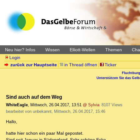
Neu hier? Infos
Wissen
Elliott-Wellen
Themen
Char
Login
zurück zur Hauptseite
in Thread öffnen
Ticker
Fluchtburg
Unterstützen Sie das Gel
Sind auch auf dem Weg
WhiteEagle
,
Mittwoch, 26.04.2017, 13:51
@ Sylvia
8107 Views
bearbeitet von unbekannt, Mittwoch, 26.04.2017, 15:46
Hallo,
hatte hier schon ein paar Mal gepostet.
Sind seit Januar in Südengland. Sehr schöne Ecke.