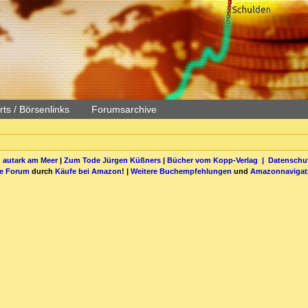
ts / Börsenlinks
Forumsarchive
 autark am Meer
|
Zum Tode Jürgen Küßners
|
Bücher vom Kopp-Verlag |
Datenschut
be Forum
durch
Käufe bei Amazon
! |
Weitere Buchempfehlungen
und
Amazonnavigat