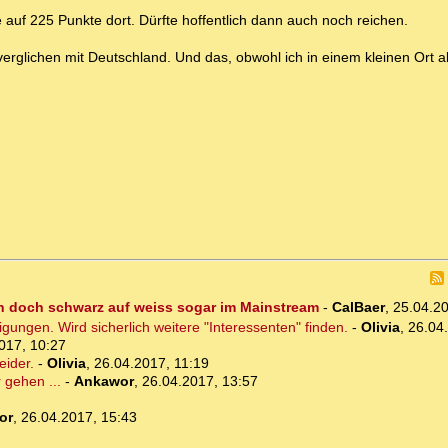
uf 225 Punkte dort. Dürfte hoffentlich dann auch noch reichen.
verglichen mit Deutschland. Und das, obwohl ich in einem kleinen Ort a
hen doch schwarz auf weiss sogar im Mainstream
-
CalBaer
,
25.04.2
tigungen. Wird sicherlich weitere "Interessenten" finden.
-
Olivia
,
26.04
017, 10:27
eider.
-
Olivia
,
26.04.2017, 11:19
 gehen ...
-
Ankawor
,
26.04.2017, 13:57
or
,
26.04.2017, 15:43