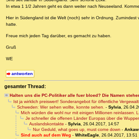
In etwa 1 1/2 Jahren geht es dann weiter nach Neuseeland. Komme a
Hier in Südengland ist die Welt (noch) sehr in Ordnung. Zumindest 
hatte.
Freue mich jeden Tag darüber, es gemacht zu haben.
Gruß
WE
antworten
gesamter Thread:
Halten uns die PC-Politiker alle fuer bloed? Die Namen ste
Ist ja wirklich preiswert! Sonderangebot für öffentliche Vergewal
Schweden: Wer sehen wollte, konnte sehen.
-
Sylvia
,
26.04.2
Mich würden die wohl nur mit einigen Millionen reinlassen. L
Je schneller die offenen Länder Europas über die Wupper
Auslandskontakte
-
Sylvia
,
26.04.2017, 14:57
Nur Geduld, what goes up, must come down
-
Ankaw
Sind auch auf dem Weg
-
WhiteEagle
,
26.04.2017, 13:51