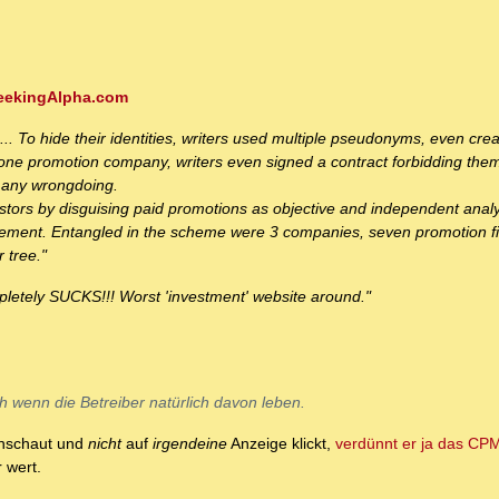
SeekingAlpha.com
.. To hide their identities, writers used multiple pseudonyms, even cre
 one promotion company, writers even signed a contract forbidding the
 any wrongdoing.
ors by disguising paid promotions as objective and independent analy
atement. Entangled in the scheme were 3 companies, seven promotion f
 tree."
pletely SUCKS!!! Worst 'investment' website around."
h wenn die Betreiber natürlich davon leben.
anschaut und
nicht
auf
irgendeine
Anzeige klickt,
verdünnt er ja das C
 wert.