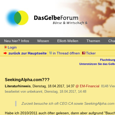
Neu hier? Infos
Wissen
Elliott-Wellen
Themen
Char
Login
zurück zur Hauptseite
in Thread öffnen
Ticker
Fluchtburg
Unterstützen Sie das Gel
SeekingAlpha.com???
Literaturhinweis
,
Dienstag, 18.04.2017, 14:37
@ EM-Financial
8148 Vie
bearbeitet von unbekannt, Dienstag, 18.04.2017, 14:48
Zurzeit besuche ich oft CEO.CA sowie SeekingAlpha.com
Habe ich 2010/2011 auch öfter gelesen, dann aber aufgrund "Bauchg