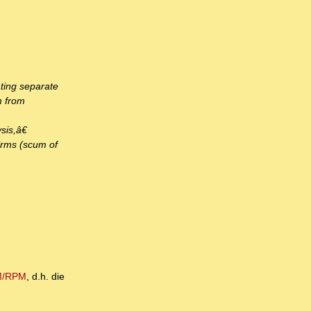
ating separate
m from
sis,â€
irms (scum of
PM/RPM
, d.h. die