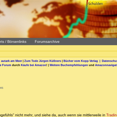
ts / Börsenlinks
Forumsarchive
 autark am Meer
|
Zum Tode Jürgen Küßners
|
Bücher vom Kopp-Verlag |
Datenschut
be Forum
durch
Käufe bei Amazon
! |
Weitere Buchempfehlungen
und
Amazonnavigat
ws
efühls" nicht mehr, und siehe da, auch wenn sie mittlerweile in
Tradi