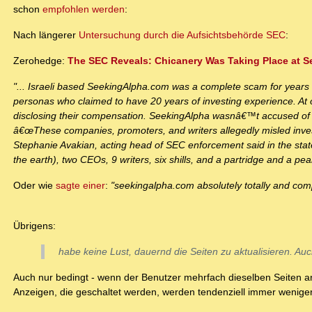
schon
empfohlen werden
:
Nach längerer
Untersuchung durch die Aufsichtsbehörde SEC
:
Zerohedge:
The SEC Reveals: Chicanery Was Taking Place at 
"... Israeli based SeekingAlpha.com was a complete scam for years .
personas who claimed to have 20 years of investing experience. At
disclosing their compensation. SeekingAlpha wasnâ€™t accused of
â€œThese companies, promoters, and writers allegedly misled invest
Stephanie Avakian, acting head of SEC enforcement said in the st
the earth), two CEOs, 9 writers, six shills, and a partridge and a pear
Oder wie
sagte einer
:
"seekingalpha.com absolutely totally and com
Übrigens:
habe keine Lust, dauernd die Seiten zu aktualisieren. Auc
Auch nur bedingt - wenn der Benutzer mehrfach dieselben Seiten 
Anzeigen, die geschaltet werden, werden tendenziell immer weniger