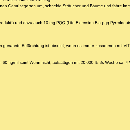
inen Gemüsegarten um, schneide Sträucher und Bäume und fahre im
aprodukt!) und dazu auch 10 mg PQQ (Life Extension Bio-pqq Pyrroloqui
ben genannte Befürchtung ist obsolet, wenn es immer zusammen mit VI
 - 60 ng/ml sein! Wenn nicht, aufsättigen mit 20.000 IE 3x Woche ca. 