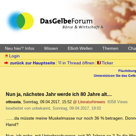
Neu hier? Infos
Wissen
Elliott-Wellen
Themen
Char
Login
zurück zur Hauptseite
in Thread öffnen
Ticker
Fluchtburg
Unterstützen Sie das Gel
Nun ja, nächstes Jahr werde ich 80 Jahre alt....
ottoasta
,
Sonntag, 09.04.2017, 15:52
@ Literaturhinweis
8358 Views
bearbeitet von unbekannt, Sonntag, 09.04.2017, 19:02
.......da müsste meine Muskelmasse nur noch 36 % betragen. Donn
Hand?
Nun, ich gehe, mit Unterbrechungen, seit 30 Jahren so 2-3x die Wo