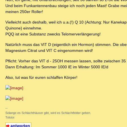
Und beim Funkantennenbau steige ich noch jeden Mast! Grabe me
meinen 250er Roller!
Vielleicht auch deshalb, weil ich u.a.(!) Q 10 (Achtung: Nur Kanek
Quinone) einnehme.
PQQ ist eine Substanz zwecks Telomerverlängerung!
Natürlich muss das VIT D (eigentlich ein Hormon) stimmen. Die o
Magnesium Citrat und VIT C eingenommen wird!
Pflicht: Vorher das VIT d - 25OH messen lassen, sollte zwischen 35
Dann Erhaltung: Im Sommer 1000 IE im Winter 5000 IE/d
Also, tut was für euren schlaffen Körper!
--
Solange es Schlachthäuser gibt, wird es Schlachtfelder geben.
Tolstoi
antworten