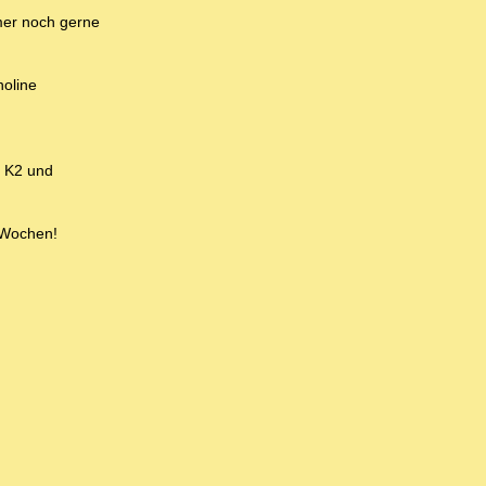
mer noch gerne
noline
T K2 und
4 Wochen!