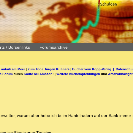
ts / Börsenlinks
Forumsarchive
 autark am Meer
|
Zum Tode Jürgen Küßners
|
Bücher vom Kopp-Verlag |
Datenschut
be Forum
durch
Käufe bei Amazon
! |
Weitere Buchempfehlungen
und
Amazonnavigat
erwetter, warum aber hebe ich beim Hantelrudern auf der Bank immer 
che ins Studio zum Training!