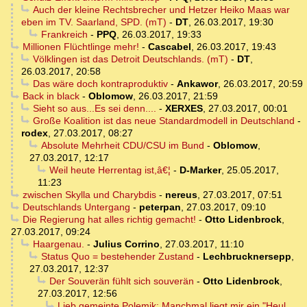
Auch der kleine Rechtsbrecher und Hetzer Heiko Maas war
eben im TV. Saarland, SPD. (mT)
-
DT
,
26.03.2017, 19:30
Frankreich
-
PPQ
,
26.03.2017, 19:33
Millionen Flüchtlinge mehr!
-
Cascabel
,
26.03.2017, 19:43
Völklingen ist das Detroit Deutschlands. (mT)
-
DT
,
26.03.2017, 20:58
Das wäre doch kontraproduktiv
-
Ankawor
,
26.03.2017, 20:59
Back in black
-
Oblomow
,
26.03.2017, 21:59
Sieht so aus...Es sei denn....
-
XERXES
,
27.03.2017, 00:01
Große Koalition ist das neue Standardmodell in Deutschland
-
rodex
,
27.03.2017, 08:27
Absolute Mehrheit CDU/CSU im Bund
-
Oblomow
,
27.03.2017, 12:17
Weil heute Herrentag ist,â€¦
-
D-Marker
,
25.05.2017,
11:23
zwischen Skylla und Charybdis
-
nereus
,
27.03.2017, 07:51
Deutschlands Untergang
-
peterpan
,
27.03.2017, 09:10
Die Regierung hat alles richtig gemacht!
-
Otto Lidenbrock
,
27.03.2017, 09:24
Haargenau.
-
Julius Corrino
,
27.03.2017, 11:10
Status Quo = bestehender Zustand
-
Lechbrucknersepp
,
27.03.2017, 12:37
Der Souverän fühlt sich souverän
-
Otto Lidenbrock
,
27.03.2017, 12:56
Lieb gemeinte Polemik: Manchmal liegt mir ein "Heul