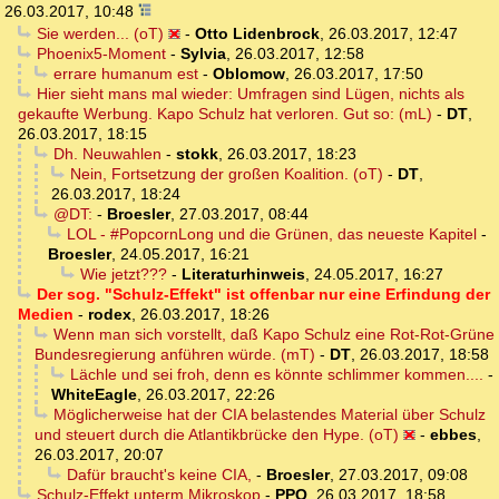
26.03.2017, 10:48
Sie werden... (oT)
-
Otto Lidenbrock
,
26.03.2017, 12:47
Phoenix5-Moment
-
Sylvia
,
26.03.2017, 12:58
errare humanum est
-
Oblomow
,
26.03.2017, 17:50
Hier sieht mans mal wieder: Umfragen sind Lügen, nichts als
gekaufte Werbung. Kapo Schulz hat verloren. Gut so: (mL)
-
DT
,
26.03.2017, 18:15
Dh. Neuwahlen
-
stokk
,
26.03.2017, 18:23
Nein, Fortsetzung der großen Koalition. (oT)
-
DT
,
26.03.2017, 18:24
@DT:
-
Broesler
,
27.03.2017, 08:44
LOL - #PopcornLong und die Grünen, das neueste Kapitel
-
Broesler
,
24.05.2017, 16:21
Wie jetzt???
-
Literaturhinweis
,
24.05.2017, 16:27
Der sog. "Schulz-Effekt" ist offenbar nur eine Erfindung der
Medien
-
rodex
,
26.03.2017, 18:26
Wenn man sich vorstellt, daß Kapo Schulz eine Rot-Rot-Grüne
Bundesregierung anführen würde. (mT)
-
DT
,
26.03.2017, 18:58
Lächle und sei froh, denn es könnte schlimmer kommen....
-
WhiteEagle
,
26.03.2017, 22:26
Möglicherweise hat der CIA belastendes Material über Schulz
und steuert durch die Atlantikbrücke den Hype. (oT)
-
ebbes
,
26.03.2017, 20:07
Dafür braucht's keine CIA,
-
Broesler
,
27.03.2017, 09:08
Schulz-Effekt unterm Mikroskop
-
PPQ
,
26.03.2017, 18:58