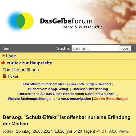
Suche:
Los
Login
zurück zur Hauptseite
in Thread öffnen
Ticker
Fluchtburg autark am Meer
|
Zum Tode Jürgen Küßners
|
Bücher vom Kopp-Verlag |
Datenschutzerklärung
Unterstützen Sie das Gelbe Forum
durch
Käufe bei Amazon
! |
Weitere Buchempfehlungen
und
Amazonnavigation
|
Cookie-Einstellungen
Der sog. "Schulz-Effekt" ist offenbar nur eine Erfindung
der Medien
rodex
,
Sonntag, 26.03.2017, 18:26
(vor 3420 Tagen)
@ DT
9310 Views