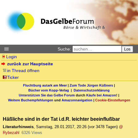
Suche:
Los
Login
zurück zur Hauptseite
in Thread öffnen
Ticker
Fluchtburg autark am Meer
|
Zum Tode Jürgen Küßners
|
Bücher vom Kopp-Verlag |
Datenschutzerklärung
Unterstützen Sie das Gelbe Forum
durch
Käufe bei Amazon
! |
Weitere Buchempfehlungen
und
Amazonnavigation
|
Cookie-Einstellungen
Häßliche sind in der Tat i.d.R. leichter beeinflußbar
Literaturhinweis
,
Samstag, 28.01.2017, 20:26
(vor 3478 Tagen)
@
Rybezahl
6326 Views