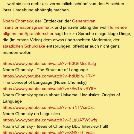
... weil sie sich mehr als 'vermeintlich schöne' von den Ansichten
ihrer Umgebung abhängig machen.
Noam Chomsky
, der 'Entdecker' der
Generativen
Transformationsgrammatik
und jahrzehntelang der wohl
führende
allgemeine Sprachforscher
sagt hier zu Sprache einige kluge Dinge,
die (im ersten Video) dem etwas überraschten Moderator, der
staatlichen Schulkrake
entsprungen, offenbar auch nicht ganz
munden wollen:
https://www.youtube.com/watch?v=E3U6MsdBalg
Noam Chomsky - The Structure of Language
https://www.youtube.com/watch?v=hdUbIlwHRkY
The Concept of Language (Noam Chomsky)
https://www.youtube.com/watch?v=7Sw15-vSY8E
Noam Chomsky speaks about Universal Linguistics: Origins of
Language
https://www.youtube.com/watch?v=urrNTVxuCxs
Noam Chomsky on Linguistics
https://www.youtube.com/watch?v=3LqUA7W9wfg
Noam Chomsky - Ideas of Chomsky BBC Interview (full)
https://www.youtube.com/watch?v=XNSxj0TVeJs