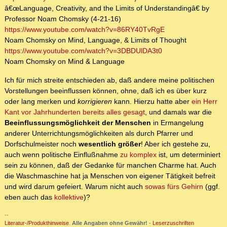
â€œLanguage, Creativity, and the Limits of Understandingâ€ by
Professor Noam Chomsky (4-21-16)
https://www.youtube.com/watch?v=86RY40TvRgE
Noam Chomsky on Mind, Language, & Limits of Thought
https://www.youtube.com/watch?v=3DBDUlDA3t0
Noam Chomsky on Mind & Language
Ich für mich streite entschieden ab, daß andere meine politischen
Vorstellungen beeinflussen können, ohne, daß ich es über kurz
oder lang merken und
korrigieren
kann. Hierzu hatte aber
ein Herr
Kant vor Jahrhunderten bereits alles gesagt
, und damals war die
Beeinflussungsmöglichkeit der Menschen
in Ermangelung
anderer Unterrichtungsmöglichkeiten als durch Pfarrer und
Dorfschulmeister noch
wesentlich größer
! Aber ich gestehe zu,
auch wenn politische Einflußnahme
zu komplex
ist, um determiniert
sein zu können, daß der Gedanke für manchen Charme hat. Auch
die Waschmaschine hat ja Menschen von eigener Tätigkeit befreit
und wird darum gefeiert. Warum nicht auch
sowas fürs Gehirn
(ggf.
eben auch das
kollektive
)?
--
Literatur-/Produkthinweise
.
Alle Angaben ohne Gewähr!
-
Leserzuschriften