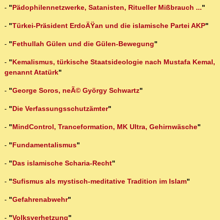
-
"
Pädophilennetzwerke, Satanisten, Ritueller Mißbrauch ...
"
-
"
Türkei-Präsident ErdoÄŸan und die islamische Partei AKP
"
-
"
Fethullah Gülen und die Gülen-Bewegung
"
-
"
Kemalismus, türkische Staatsideologie nach Mustafa Kemal,
genannt Atatürk
"
-
"
George Soros, neÃ© György Schwartz
"
-
"
Die Verfassungsschutzämter
"
-
"
MindControl, Tranceformation, MK Ultra, Gehirnwäsche
"
-
"
Fundamentalismus
"
-
"
Das islamische Scharia-Recht
"
-
"
Sufismus als mystisch-meditative Tradition im Islam
"
-
"
Gefahrenabwehr
"
-
"
Volksverhetzung
"