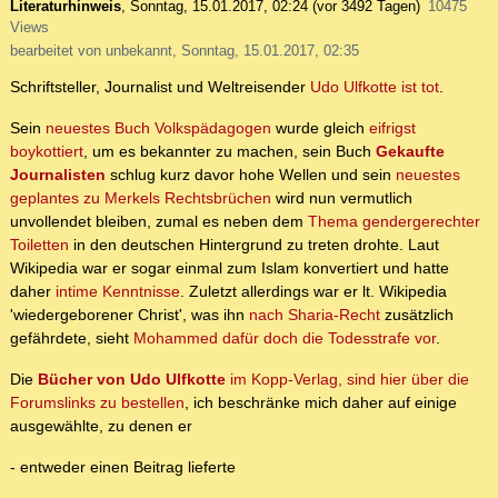
Literaturhinweis
,
Sonntag, 15.01.2017, 02:24
(vor 3492 Tagen)
10475
Views
bearbeitet von unbekannt, Sonntag, 15.01.2017, 02:35
Schriftsteller, Journalist und Weltreisender
Udo Ulfkotte ist tot
.
Sein
neuestes Buch Volkspädagogen
wurde gleich
eifrigst
boykottiert
, um es bekannter zu machen, sein Buch
Gekaufte
Journalisten
schlug kurz davor hohe Wellen und sein
neuestes
geplantes zu Merkels Rechtsbrüchen
wird nun vermutlich
unvollendet bleiben, zumal es neben dem
Thema gendergerechter
Toiletten
in den deutschen Hintergrund zu treten drohte. Laut
Wikipedia war er sogar einmal zum Islam konvertiert und hatte
daher
intime Kenntnisse
. Zuletzt allerdings war er lt. Wikipedia
'wiedergeborener Christ', was ihn
nach Sharia-Recht
zusätzlich
gefährdete, sieht
Mohammed dafür doch die Todesstrafe vor
.
Die
Bücher von Udo Ulfkotte
im Kopp-Verlag, sind hier über die
Forumslinks zu bestellen
, ich beschränke mich daher auf einige
ausgewählte, zu denen er
- entweder einen Beitrag lieferte