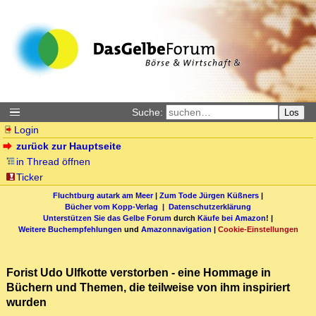
Suche:
Los
Login
zurück zur Hauptseite
in Thread öffnen
Ticker
Fluchtburg autark am Meer
|
Zum Tode Jürgen Küßners
|
Bücher vom Kopp-Verlag |
Datenschutzerklärung
Unterstützen Sie das Gelbe Forum
durch
Käufe bei Amazon
! |
Weitere Buchempfehlungen
und
Amazonnavigation
|
Cookie-Einstellungen
Forist Udo Ulfkotte verstorben - eine Hommage in
Büchern und Themen, die teilweise von ihm inspiriert
wurden