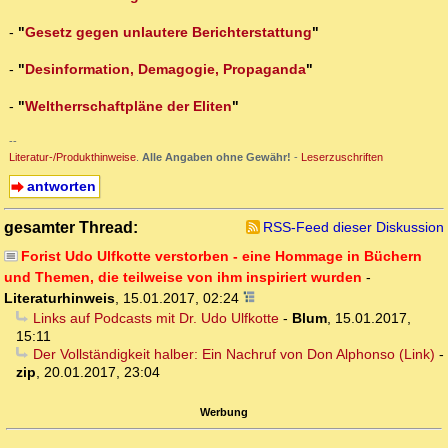
-
"
Gesetz gegen unlautere Berichterstattung
"
-
"
Desinformation, Demagogie, Propaganda
"
-
"
Weltherrschaftpläne der Eliten
"
--
Literatur-/Produkthinweise
.
Alle Angaben ohne Gewähr!
-
Leserzuschriften
antworten
gesamter Thread:
RSS-Feed dieser Diskussion
Forist Udo Ulfkotte verstorben - eine Hommage in Büchern
und Themen, die teilweise von ihm inspiriert wurden
-
Literaturhinweis
,
15.01.2017, 02:24
Links auf Podcasts mit Dr. Udo Ulfkotte
-
Blum
,
15.01.2017,
15:11
Der Vollständigkeit halber: Ein Nachruf von Don Alphonso (Link)
-
zip
,
20.01.2017, 23:04
Werbung