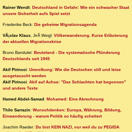
Rainer Wendt
:
Deutschland in Gefahr: Wie ein schwacher Staat
unsere Sicherheit aufs Spiel setzt
Friederike Beck:
Die geheime Migrationsagenda
VÃ¡clav Klaus
, JirÃ­ Weigl:
Völkerwanderung. Kurze Erläuterung
der aktuellen Migrationskrise
Bruno Bandulet:
Beuteland - Die systematische Plünderung
Deutschlands seit 1945
Akif Pirincci
:
Umvolkung: Wie die Deutschen still und leise
ausgetauscht werden
Akif Pirincci
:
Akif auf Achse: "Das Schlachten hat begonnen"
und andere Texte
Hamed Abdel-Samad
:
Mohamed: Eine Abrechnung
Thilo Sarrazin
:
Wunschdenken: Europa, Währung, Bildung,
Einwanderung - warum Politik so häufig scheitert
Joachim Raeder:
Du bist KEIN NAZI, nur weil du zu PEGIDA