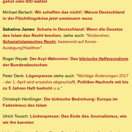
gehst oder AfD wählst
Michael Berlach:
Wir schaffen das nicht!: Warum Deutschland
in der Flüchtlingskrise
jetzt
umsteuern muss
Sabatina James
:
Scharia in Deutschland: Wenn die Gesetze
des Islam das Recht brechen
, siehe auch: "
Kinderehen,
Scharia/islamisches Recht
, basierend auf Koran-
Auslegung/Hadithen
"
Roger Reyab:
Der Asyl-Wahnsinn: Das
klinische Helfersyndrom
der Bundesdeutschen
Peter Denk:
Lügenpresse
siehe auch: "
Wichtige Änderungen 2017
- der 1. April wird ersatzlos abgeschafft,
Politiker-Nachrufe mit bis
zu 5 Jahren Haft bedroht
u.a.
"
Christoph Henßinger:
Die türkische Bedrohung: Europa im
Fadenkreuz des Islam
Ulrich Teusch:
Lückenpresse: Das Ende des Journalismus, wie
wir ihn kannten