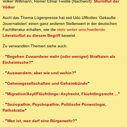
Volker Wittmann, Reiner Elmar Feistle (Nachwort):
Sturmflut der
Völker
Auch das Thema Lügenpresse hat seit Udo Ulfkottes 'Gekaufte
Jouernalisten' einen ganz anderen Stellenwert in der deutschen
Fachliteratur erhalten, wie die
stets weiter anschwellende
Literaturflut zu diesem Begriff
beweist.
Zu verwandten Themen siehe auch:
-
"
Begehen Zuwanderer mehr (oder weniger) Straftaten als
Einheimische?
"
-
"
Auswandern, aber wie und wohin?
"
-
"
Geheimgesellschaften und Geheimbünde
"
-
"
Migration/Asyl/Flüchtlinge: Asylrecht, Flüchtlingsrecht ...
"
-
"
Soziopathie, Psychopathie, Politische Ponerologie,
Pathokratie
"
-
"
Was ist, was darf eine Bürgerwehr?
"