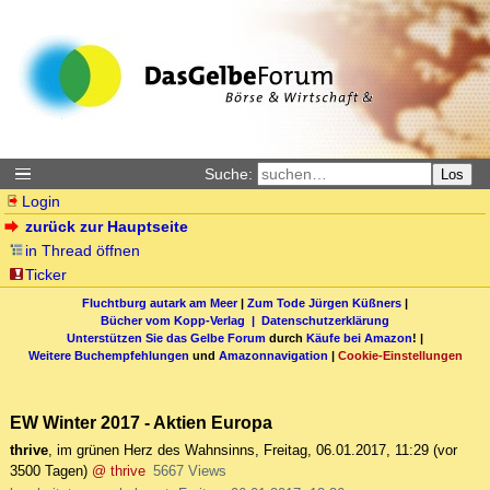
Suche:
Los
Login
zurück zur Hauptseite
in Thread öffnen
Ticker
Fluchtburg autark am Meer
|
Zum Tode Jürgen Küßners
|
Bücher vom Kopp-Verlag |
Datenschutzerklärung
Unterstützen Sie das Gelbe Forum
durch
Käufe bei Amazon
! |
Weitere Buchempfehlungen
und
Amazonnavigation
|
Cookie-Einstellungen
EW Winter 2017 - Aktien Europa
thrive
,
im grünen Herz des Wahnsinns
,
Freitag, 06.01.2017, 11:29
(vor
3500 Tagen)
@ thrive
5667 Views