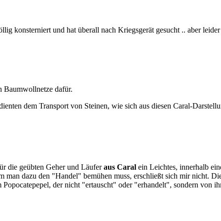
ig konsterniert und hat überall nach Kriegsgerät gesucht .. aber leider
en Baumwollnetze dafür.
dienten dem Transport von Steinen, wie sich aus diesen Caral-Darstell
für die geübten Geher und Läufer
aus Caral
ein Leichtes, innerhalb ein
 man dazu den "Handel" bemühen muss, erschließt sich mir nicht. Di
Popocatepepel, der nicht "ertauscht" oder "erhandelt", sondern von i