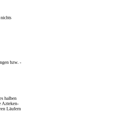
 nichts
ungen bzw. -
es halben
e Azteken-
hren Läufern