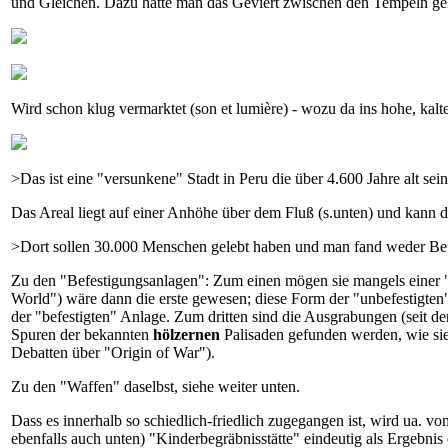
und Gleichen. Dazu hätte man das Geviert zwischen den Tempeln ge
Wird schon klug vermarktet (son et lumière) - wozu da ins hohe, kalt
>Das ist eine "versunkene" Stadt in Peru die über 4.600 Jahre alt sein 
Das Areal liegt auf einer Anhöhe über dem Fluß (s.unten) und kann
>Dort sollen 30.000 Menschen gelebt haben und man fand weder Be
Zu den "Befestigungsanlagen": Zum einen mögen sie mangels einer "G
World") wäre dann die erste gewesen; diese Form der "unbefestigten"
der "befestigten" Anlage. Zum dritten sind die Ausgrabungen (seit de
Spuren der bekannten
hölzernen
Palisaden gefunden werden, wie sie 
Debatten über "Origin of War").
Zu den "Waffen" daselbst, siehe weiter unten.
Dass es innerhalb so schiedlich-friedlich zugegangen ist, wird ua. vo
ebenfalls auch unten) "Kinderbegräbnisstätte" eindeutig als Ergebnis