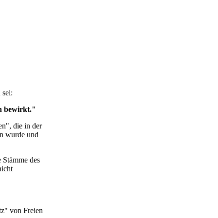
 sei:
n bewirkt."
n", die in der
en wurde und
ie Stämme des
nicht
z" von Freien