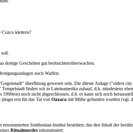
habt.
e Cuzco klettern?
soll.
 das dortige Geschehen gut beobachten/überwachen.
festigungsanlagen noch Waffen.
egenstadt" überflüssig gewesen sein. Die älteste Anlage ("oldest city
 Tempelstadt finden wir in Lateinamerika zuhauf, d.h. mindestens eben
n 1990ern) noch nicht abgeschlossen, d.h. es kann sich noch herausstel
jüngst erst für das Tal von
Oaxaca
mit Mühe gefunden wurden (vgl. d
m renommierten Smithonian-Institut bestritten, das den Inhalt der berüh
 eines
Ritualmordes
rekonstruiert: