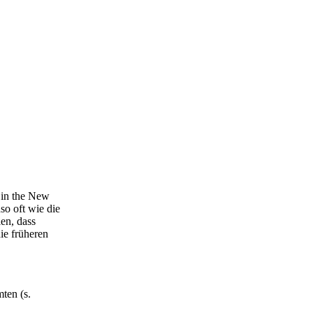
 in the New
so oft wie die
len, dass
ie früheren
mten (s.