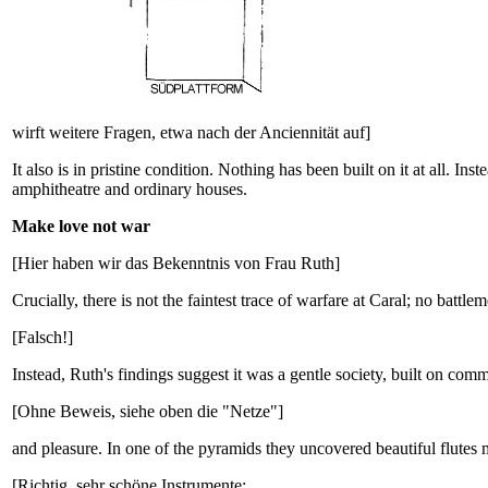
wirft weitere Fragen, etwa nach der Anciennität auf]
It also is in pristine condition. Nothing has been built on it at all. I
amphitheatre and ordinary houses.
Make love not war
[Hier haben wir das Bekenntnis von Frau Ruth]
Crucially, there is not the faintest trace of warfare at Caral; no batt
[Falsch!]
Instead, Ruth's findings suggest it was a gentle society, built on com
[Ohne Beweis, siehe oben die "Netze"]
and pleasure. In one of the pyramids they uncovered beautiful flutes
[Richtig, sehr schöne Instrumente: