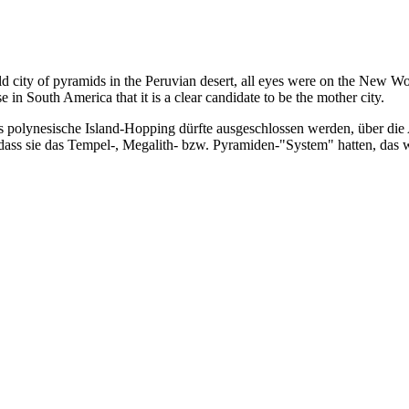
d city of pyramids in the Peruvian desert, all eyes were on the New Wo
 in South America that it is a clear candidate to be the mother city.
s polynesische Island-Hopping dürfte ausgeschlossen werden, über di
 dass sie das Tempel-, Megalith- bzw. Pyramiden-"System" hatten, das w