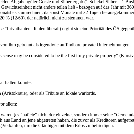
beiden Abgabengüter Gerste und Silber ergab (1 Schekel Silber = 1 Bush
 Gewichtseinheit nicht anders teilen ließ - bezogen auf das Jahr mit 36
auf Monatsbasis umrechnen, da sonst Monate mit 32 Tagen herausgekomm
20 % (12/60), der natürlich nicht zu stemmen war.
"Privatbauten" fehlen überall) ergibt sie eine Priorität des ÖS gegen
 von ihm getrennt als irgendwie auffindbare private Unternehmungen.
is sense may be considered to be the first truly private property" (Kursi
ar halten konnte.
Aristokratie), oder als Tribute an lokale warlords.
or allem:
 waren (es "haftete" nicht der einzelne, sondern immer seine "Gemeind
h aus Land an jene abgetreten haben, die zuvor als Kreditoren aufgetre
Verkäufen, um die Gläubiger mit dem Erlös zu befriedigen.