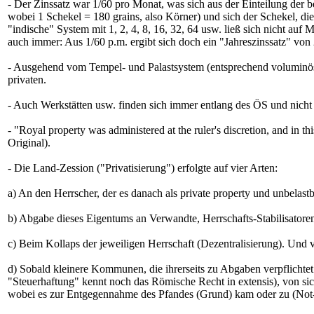
- Der Zinssatz war 1/60 pro Monat, was sich aus der Einteilung der 
wobei 1 Schekel = 180 grains, also Körner) und sich der Schekel, die
"indische" System mit 1, 2, 4, 8, 16, 32, 64 usw. ließ sich nicht 
auch immer: Aus 1/60 p.m. ergibt sich doch ein "Jahreszinssatz" von 
- Ausgehend vom Tempel- und Palastsystem (entsprechend voluminöse 
privaten.
- Auch Werkstätten usw. finden sich immer entlang des ÖS und nicht
- "Royal property was administered at the ruler's discretion, and in th
Original).
- Die Land-Zession ("Privatisierung") erfolgte auf vier Arten:
a) An den Herrscher, der es danach als private property und unbelastb
b) Abgabe dieses Eigentums an Verwandte, Herrschafts-Stabilisatoren (
c) Beim Kollaps der jeweiligen Herrschaft (Dezentralisierung). Und v
d) Sobald kleinere Kommunen, die ihrerseits zu Abgaben verpflichtet
"Steuerhaftung" kennt noch das Römische Recht in extensis), von sic
wobei es zur Entgegennahme des Pfandes (Grund) kam oder zu (Not-)