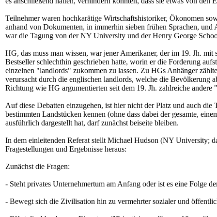
es anschließend hatten, verhindern konnten, dass sie etwas von den 
Teilnehmer waren hochkarätige Wirtschaftshistoriker, Ökonomen sowie
anhand von Dokumenten, in immerhin sieben frühen Sprachen, und Au
war die Tagung von der NY University und der Henry George Schoo
HG, das muss man wissen, war jener Amerikaner, der im 19. Jh. mi
Bestseller schlechthin geschrieben hatte, worin er die Forderung au
einzelnen "landlords" zukommen zu lassen. Zu HGs Anhänger zählten
verursacht durch die englischen landlords, welche die Bevölkerung a
Richtung wie HG argumentierten seit dem 19. Jh. zahlreiche andere
Auf diese Debatten einzugehen, ist hier nicht der Platz und auch die 
bestimmten Landstücken kennen (ohne dass dabei der gesamte, eine
ausführlich dargestellt hat, darf zunächst beiseite bleiben.
In dem einleitenden Referat stellt Michael Hudson (NY University; d
Fragestellungen und Ergebnisse heraus:
Zunächst die Fragen:
- Steht privates Unternehmertum am Anfang oder ist es eine Folge d
- Bewegt sich die Zivilisation hin zu vermehrter sozialer und öffentl