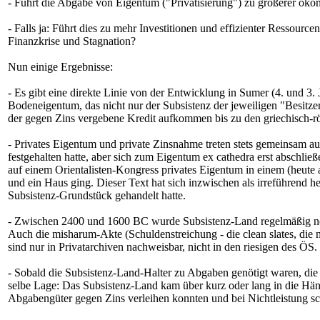
- Führt die Abgabe von Eigentum ("Privatisierung") zu größerer öko
- Falls ja: Führt dies zu mehr Investitionen und effizienter Ressour
Finanzkrise und Stagnation?
Nun einige Ergebnisse:
- Es gibt eine direkte Linie von der Entwicklung in Sumer (4. und 3.
Bodeneigentum, das nicht nur der Subsistenz der jeweiligen "Besitz
der gegen Zins vergebene Kredit aufkommen bis zu den griechisch-r
- Privates Eigentum und private Zinsnahme treten stets gemeinsam auf
festgehalten hatte, aber sich zum Eigentum ex cathedra erst abschlie
auf einem Orientalisten-Kongress privates Eigentum in einem (heute 
und ein Haus ging. Dieser Text hat sich inzwischen als irreführend h
Subsistenz-Grundstück gehandelt hatte.
- Zwischen 2400 und 1600 BC wurde Subsistenz-Land regelmäßig neu v
Auch die misharum-Akte (Schuldenstreichung - die clean slates, die 
sind nur in Privatarchiven nachweisbar, nicht in den riesigen des ÖS.
- Sobald die Subsistenz-Land-Halter zu Abgaben genötigt waren, die s
selbe Lage: Das Subsistenz-Land kam über kurz oder lang in die Händ
Abgabengüter gegen Zins verleihen konnten und bei Nichtleistung schl