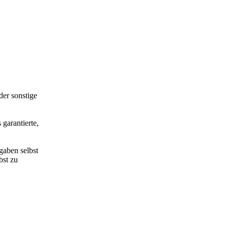
der sonstige
 garantierte,
gaben selbst
bst zu