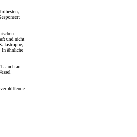
frühesten,
Gesponsert
mischen
aft und nicht
Katastrophe,
 In ähnliche
.T. auch an
essel
 verblüffende