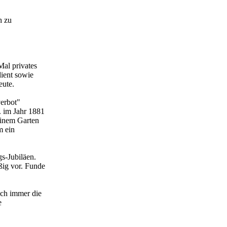
h zu
Mal privates
dient sowie
eute.
verbot"
. im Jahr 1881
einem Garten
m ein
s-Jubiläen.
ßig vor. Funde
ich immer die
e