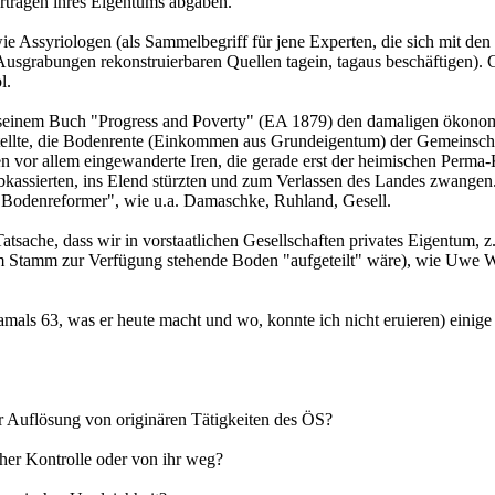
Erträgen ihres Eigentums abgaben.
 Assyriologen (als Sammelbegriff für jene Experten, die sich mit den 
sgrabungen rekonstruierbaren Quellen tagein, tagaus beschäftigen). 
l.
t seinem Buch "Progress and Poverty" (EA 1879) den damaligen ökono
fstellte, die Bodenrente (Einkommen aus Grundeigentum) der Gemeinsch
 vor allem eingewanderte Iren, die gerade erst der heimischen Perma-
bkassierten, ins Elend stürzten und zum Verlassen des Landes zwangen.
 "Bodenreformer", wie u.a. Damaschke, Ruhland, Gesell.
Tatsache, dass wir in vorstaatlichen Gesellschaften privates Eigentum, z
m Stamm zur Verfügung stehende Boden "aufgeteilt" wäre), wie Uwe W
amals 63, was er heute macht und wo, konnte ich nicht eruieren) einige
er Auflösung von originären Tätigkeiten des ÖS?
icher Kontrolle oder von ihr weg?