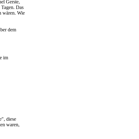
el Gerste,
0 Tagen. Das
en wären. Wie
über dem
ve im
e", diese
ten waren,