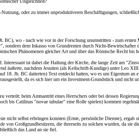
nomischer Ungleichheit?
cen-Nutzung, oder zu immer unproduktiveren Beschäftigungen, schließlic
 Jt. BC), wo - nach wie vor in der Forschung unumstritten - zum ersten 
er", sondern dem Inkasso von Grundrenten durch Nicht-Bewirtschafter 
ömischen Phänomenen gleicher Art und über das Römische Recht bis h
. Interessant ist dabei die Haltung der Kirche, die lange Zeit am "Zins
ßend äußerte, nachdem Jesuiten (als Keilschrift-Kundige) unter Leo XIII
auf 18. Jh. BC datierten) Text entdeckt hatten, wo es um Eigentum an 
erausgestellt, da es sich hier um ein Investment-Grundstück und nicht u
erteilt: beim Amtsantritt eines Herrschers oder bei dessen Regierung
noch bis Catilinas "novae tabulae" eine Rolle spielen) kommen regelmä
ie nicht selbst erbringen konnten (Ernte, persönliche Dienste), ergab s
e von Großgrundbesitzern, die ihrerseits zu solchen wurden, da sie di
ießlich das Land an sie fiel.