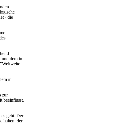
enden
logische
et - die
ume
des
chend
n und dem in
 "Weltweite
 dem in
s zur
t beeinflusst.
 es geht. Der
 halten, der