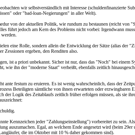
eobachten wir selbstverständlich mit Interesse (schuldenfinanzierte Su
lässen" oder "bad-loan-Negierungen" in aller Welt).
medur von der aktuellen Politik, wie rundum zu bestaunen (reicht von "
alles führt jedoch am Kern des Problems nicht vorbei: Irgendwann muss
t werden.
len eine Rolle, sondern allein die Entwicklung der Sätze (alias der "Z
der Zessionen ergeben, den Renditen also.
 ist a priori unbekannt. Sicher ist nur, dass das "Noch" bei einem S
ht, wie ihn der "moderne Staat" verheißt, ebenfalls zeitlich hinausges
ht ante festum zu eruieren. Es ist wenig wahrscheinlich, dass der Zeit
rozess Beteiligten sämtliche von ihnen erwarteten oder erzwingbaren
er Logik des Zeitablaufs zeitlich früher erfolgen müssen, als sie ihre
auszeichnet:
chuldig.
nte Kennzeichen jeder "Zahlungseinstellung") vorbereitet zu sein. Als
wicklung auszumachen. Egal, an welchem Ende angesetzt wird (beim 29er
Langläufer, die im Oktober mit 10 % daher gekommen sind).