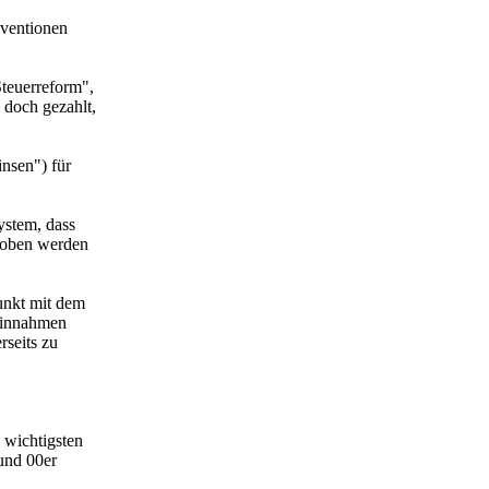
bventionen
Steuerreform",
 doch gezahlt,
insen") für
ystem, dass
choben werden
punkt mit dem
 Einnahmen
rseits zu
 wichtigsten
 und 00er