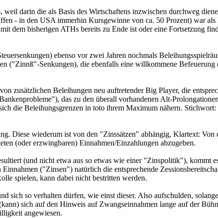
us, weil darin die als Basis des Wirtschaftens inzwischen durchweg dien
affen - in den USA immerhin Kursgewinne von ca. 50 Prozent) war als 
mit dem bisherigen ATHs bereits zu Ende ist oder eine Fortsetzung find
Steuersenkungen) ebenso vor zwei Jahren nochmals Beleihungsspielrä
gen ("Zinnß"-Senkungen), die ebenfalls eine willkommene Befeuerung 
 von zusätzlichen Beleihungen neu auftretender Big Player, die entspre
"Bankenprobleme"), das zu den überall vorhandenen Alt-Prolongatione
s sich die Beleihungsgrenzen in toto ihrem Maximum nähern. Stichwort:
dung. Diese wiederum ist von den "Zinssätzen" abhängig, Klartext: Von
warteten (oder erzwingbaren) Einnahmen/Einzahlungen abzugeben.
esultiert (und nicht etwa aus so etwas wie einer "Zinspolitik"), kommt e
n Einnahmen ("Zinsen") natürlich die entsprechende Zessionsbereitschaf
le spielen, kann dabei nicht bestritten werden.
d sich so verhalten dürfen, wie einst dieser. Also aufschulden, solange
e (kann) sich auf den Hinweis auf Zwangseinnahmen lange auf der Bühne
illigkeit angewiesen.