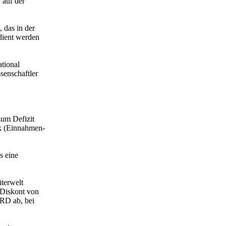
 auf der
 das in der
edient werden
tional
senschaftler
zum Defizit
ik (Einnahmen-
s eine
üterwelt
n Diskont von
BRD ab, bei