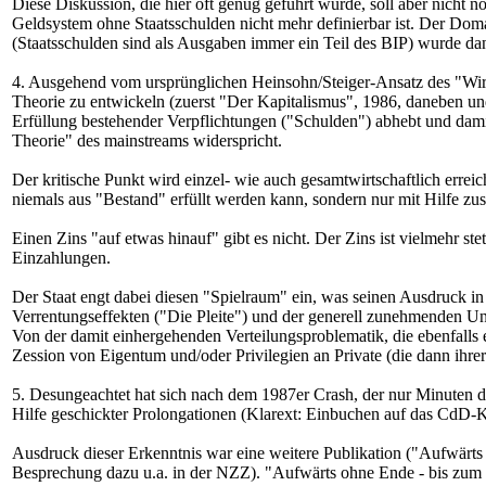
Diese Diskussion, die hier oft genug geführt wurde, soll aber nicht n
Geldsystem ohne Staatsschulden nicht mehr definierbar ist. Der Dom
(Staatsschulden sind als Ausgaben immer ein Teil des BIP) wurde d
4. Ausgehend vom ursprünglichen Heinsohn/Steiger-Ansatz des "Wirtsc
Theorie zu entwickeln (zuerst "Der Kapitalismus", 1986, daneben un
Erfüllung bestehender Verpflichtungen ("Schulden") abhebt und damit
Theorie" des mainstreams widerspricht.
Der kritische Punkt wird einzel- wie auch gesamtwirtschaftlich errei
niemals aus "Bestand" erfüllt werden kann, sondern nur mit Hilfe zu
Einen Zins "auf etwas hinauf" gibt es nicht. Der Zins ist vielmehr ste
Einzahlungen.
Der Staat engt dabei diesen "Spielraum" ein, was seinen Ausdruck in 
Verrentungseffekten ("Die Pleite") und der generell zunehmenden Un
Von der damit einhergehenden Verteilungsproblematik, die ebenfalls e
Zession von Eigentum und/oder Privilegien an Private (die dann ihrer
5. Desungeachtet hat sich nach dem 1987er Crash, der nur Minuten da
Hilfe geschickter Prolongationen (Klarext: Einbuchen auf das CdD-K
Ausdruck dieser Erkenntnis war eine weitere Publikation ("Aufwärts
Besprechung dazu u.a. in der NZZ). "Aufwärts ohne Ende - bis zum En