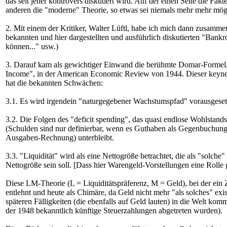
das seit jeher kontrovers diskutiert wird. Auf der einen Seite die Fakt
anderen die "moderne" Theorie, so etwas sei niemals mehr mehr mög
2. Mit einem der Kritiker, Walter Lüftl, habe ich mich dann zusammen
bekannten und hier dargestellten und ausführlich diskutierten "Bankr
können..." usw.)
3. Darauf kam als gewichtiger Einwand die berühmte Domar-Formel, 
Income", in der American Economic Review von 1944. Dieser keynesi
hat die bekannten Schwächen:
3.1. Es wird irgendein "naturgegebener Wachstumspfad" vorausgesetzt
3.2. Die Folgen des "deficit spending", das quasi endlose Wohlstand
(Schulden sind nur definierbar, wenn es Guthaben als Gegenbuchunge
Ausgaben-Rechnung) unterbleibt.
3.3. "Liquidität" wird als eine Nettogröße betrachtet, die als "solche
Nettogröße sein soll. [Dass hier Warengeld-Vorstellungen eine Rolle 
Diese LM-Theorie (L = Liquiditätspräferenz, M = Geld), bei der ein Z
entlehnt und heute als Chimäre, da Geld nicht mehr "als solches" exi
späteren Fälligkeiten (die ebenfalls auf Geld lauten) in die Welt ko
der 1948 bekanntlich künftige Steuerzahlungen abgetreten wurden).