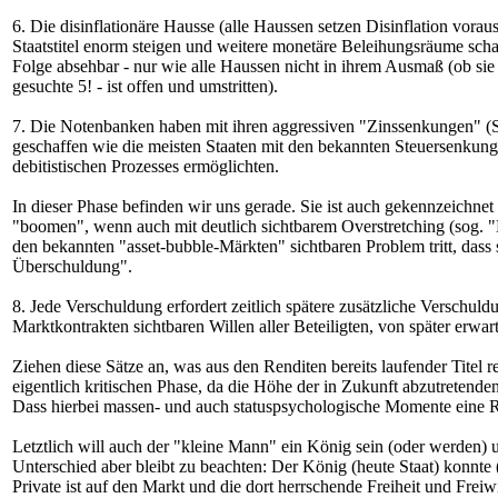
6. Die disinflationäre Hausse (alle Haussen setzen Disinflation vora
Staatstitel enorm steigen und weitere monetäre Beleihungsräume sch
Folge absehbar - nur wie alle Haussen nicht in ihrem Ausmaß (ob sie 
gesuchte 5! - ist offen und umstritten).
7. Die Notenbanken haben mit ihren aggressiven "Zinssenkungen" (
geschaffen wie die meisten Staaten mit den bekannten Steuersenkun
debitistischen Prozesses ermöglichten.
In dieser Phase befinden wir uns gerade. Sie ist auch gekennzeichnet
"boomen", wenn auch mit deutlich sichtbarem Overstretching (sog. 
den bekannten "asset-bubble-Märkten" sichtbaren Problem tritt, das
Überschuldung".
8. Jede Verschuldung erfordert zeitlich spätere zusätzliche Verschul
Marktkontrakten sichtbaren Willen aller Beteiligten, von später er
Ziehen diese Sätze an, was aus den Renditen bereits laufender Titel r
eigentlich kritischen Phase, da die Höhe der in Zukunft abzutretende
Dass hierbei massen- und auch statuspsychologische Momente eine Rol
Letztlich will auch der "kleine Mann" ein König sein (oder werden) un
Unterschied aber bleibt zu beachten: Der König (heute Staat) konnt
Private ist auf den Markt und die dort herrschende Freiheit und Freiw