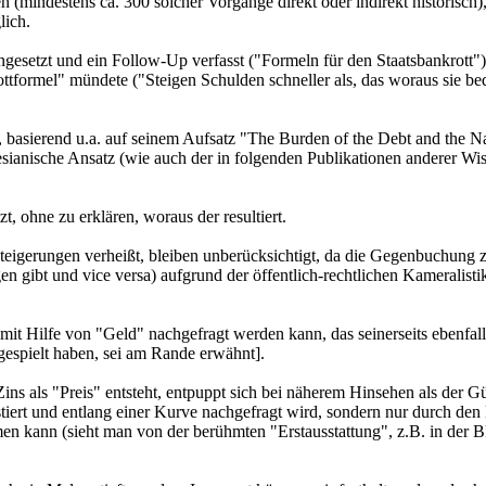
en (mindestens ca. 300 solcher Vorgänge direkt oder indirekt historisch),
lich.
gesetzt und ein Follow-Up verfasst ("Formeln für den Staatsbankrott"),
ottformel" mündete ("Steigen Schulden schneller als, das woraus sie b
basierend u.a. auf seinem Aufsatz "The Burden of the Debt and the Na
anische Ansatz (wie auch der in folgenden Publikationen anderer Wis
, ohne zu erklären, woraus der resultiert.
steigerungen verheißt, bleiben unberücksichtigt, da die Gegenbuchung 
n gibt und vice versa) aufgrund der öffentlich-rechtlichen Kameralist
" mit Hilfe von "Geld" nachgefragt werden kann, das seinerseits ebenfall
gespielt haben, sei am Rande erwähnt].
ins als "Preis" entsteht, entpuppt sich bei näherem Hinsehen als der G
stiert und entlang einer Kurve nachgefragt wird, sondern nur durch de
mmen kann (sieht man von der berühmten "Erstausstattung", z.B. in der 