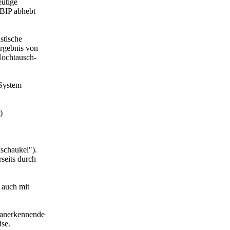
eutige
 BIP abhebt
stische
Ergebnis von
Hochtausch-
 System
)
schaukel").
seits durch
 auch mit
 (anerkennende
ise.