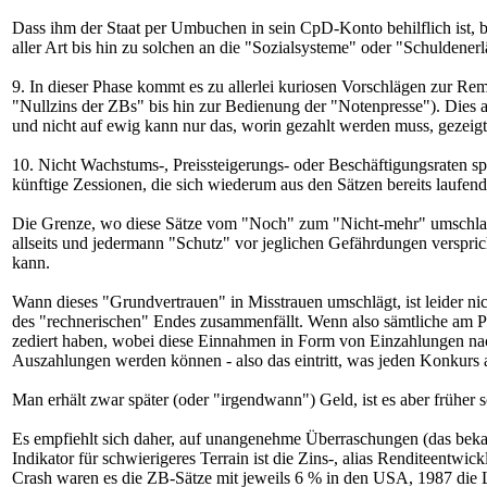
Dass ihm der Staat per Umbuchen in sein CpD-Konto behilflich ist, b
aller Art bis hin zu solchen an die "Sozialsysteme" oder "Schuldener
9. In dieser Phase kommt es zu allerlei kuriosen Vorschlägen zur Re
"Nullzins der ZBs" bis hin zur Bedienung der "Notenpresse"). Dies 
und nicht auf ewig kann nur das, worin gezahlt werden muss, gezeig
10. Nicht Wachstums-, Preissteigerungs- oder Beschäftigungsraten spie
künftige Zessionen, die sich wiederum aus den Sätzen bereits laufen
Die Grenze, wo diese Sätze vom "Noch" zum "Nicht-mehr" umschlagen,
allseits und jedermann "Schutz" vor jeglichen Gefährdungen verspric
kann.
Wann dieses "Grundvertrauen" in Misstrauen umschlägt, ist leider nic
des "rechnerischen" Endes zusammenfällt. Wenn also sämtliche am P
zediert haben, wobei diese Einnahmen in Form von Einzahlungen nach d
Auszahlungen werden können - also das eintritt, was jeden Konkurs 
Man erhält zwar später (oder "irgendwann") Geld, ist es aber früher s
Es empfiehlt sich daher, auf unangenehme Überraschungen (das bekan
Indikator für schwierigeres Terrain ist die Zins-, alias Renditeent
Crash waren es die ZB-Sätze mit jeweils 6 % in den USA, 1987 die 