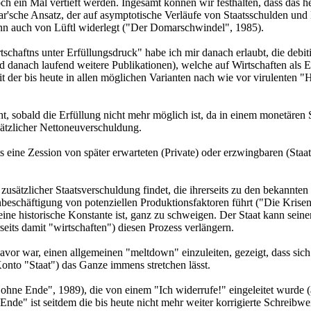
och ein Mal vertieft werden. Ingesamt können wir festhalten, dass das h
ar'sche Ansatz, der auf asymptotische Verläufe von Staatsschulden und
ann auch von Lüftl widerlegt ("Der Domarschwindel", 1985).
haftns unter Erfüllungsdruck" habe ich mir danach erlaubt, die debiti
d danach laufend weitere Publikationen), welche auf Wirtschaften als 
 der bis heute in allen möglichen Varianten nach wie vor virulenten "
cht, sobald die Erfüllung nicht mehr möglich ist, da in einem monetären
sätzlicher Nettoneuverschuldung.
ts eine Zession von später erwarteten (Private) oder erzwingbaren (Staat
zusätzlicher Staatsverschuldung findet, die ihrerseits zu den bekannten
beschäftigung von potenziellen Produktionsfaktoren führt ("Die Krisen
ine historische Konstante ist, ganz zu schweigen. Der Staat kann seiner
seits damit "wirtschaften") diesen Prozess verlängern.
vor war, einen allgemeinen "meltdown" einzuleiten, gezeigt, dass sich
onto "Staat") das Ganze immens stretchen lässt.
 ohne Ende", 1989), die von einem "Ich widerrufe!" eingeleitet wurde
de" ist seitdem die bis heute nicht mehr weiter korrigierte Schreibwe