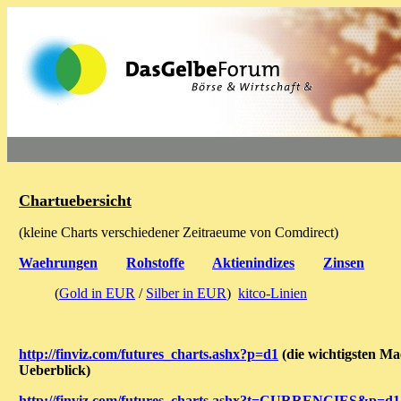
Chartuebersicht
(kleine Charts verschiedener Zeitraeume von Comdirect)
Waehrungen
Rohstoffe
Aktienindizes
Zinsen
(
Gold in EUR
/
Silber in EUR
)
kitco-Linien
http://finviz.com/futures_charts.ashx?p=d1
(die wichtigsten Ma
Ueberblick)
http://finviz.com/futures_charts.ashx?t=CURRENCIES&p=d1