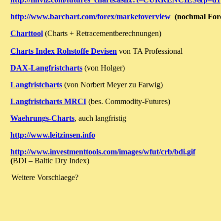
http://www.barchart.com/forex/marketoverview
(nochmal For
Charttool
(Charts + Retracementberechnungen)
Charts Index Rohstoffe Devisen
von TA Professional
DAX-Langfristcharts
(von Holger)
Langfristcharts
(von Norbert Meyer zu Farwig)
Langfristcharts MRCI
(bes. Commodity-Futures)
Waehrungs-Charts
, auch langfristig
http://www.leitzinsen.info
http://www.investmenttools.com/images/wfut/crb/bdi.gif
(
BDI – Baltic Dry Index)
Weitere Vorschlaege?