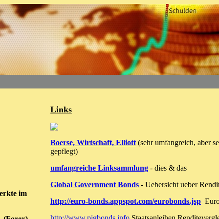
Links
Boerse, Wirtschaft, Elliott
(sehr umfangreich, aber s
gepflegt)
umfangreiche Linksammlung
- dies & das
Global Government Bonds
- Uebersicht ueber Rendi
erkte im
http://euro-bonds.appspot.com/eurobonds.jsp
Euro
http://www.pigbonds.info
Staatsanleihen Renditevergl
(Forex)