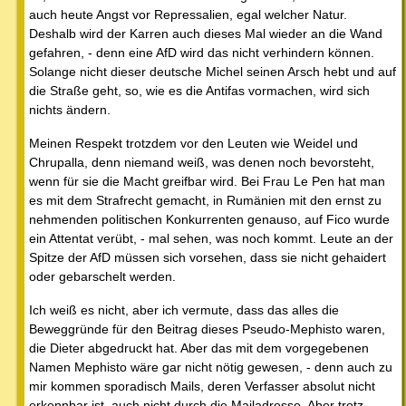
auch heute Angst vor Repressalien, egal welcher Natur.
Deshalb wird der Karren auch dieses Mal wieder an die Wand
gefahren, - denn eine AfD wird das nicht verhindern können.
Solange nicht dieser deutsche Michel seinen Arsch hebt und auf
die Straße geht, so, wie es die Antifas vormachen, wird sich
nichts ändern.
Meinen Respekt trotzdem vor den Leuten wie Weidel und
Chrupalla, denn niemand weiß, was denen noch bevorsteht,
wenn für sie die Macht greifbar wird. Bei Frau Le Pen hat man
es mit dem Strafrecht gemacht, in Rumänien mit den ernst zu
nehmenden politischen Konkurrenten genauso, auf Fico wurde
ein Attentat verübt, - mal sehen, was noch kommt. Leute an der
Spitze der AfD müssen sich vorsehen, dass sie nicht gehaidert
oder gebarschelt werden.
Ich weiß es nicht, aber ich vermute, dass das alles die
Beweggründe für den Beitrag dieses Pseudo-Mephisto waren,
die Dieter abgedruckt hat. Aber das mit dem vorgegebenen
Namen Mephisto wäre gar nicht nötig gewesen, - denn auch zu
mir kommen sporadisch Mails, deren Verfasser absolut nicht
erkennbar ist, auch nicht durch die Mailadresse. Aber trotz