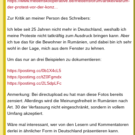
https://www.friedenskooperative.de/friedensforum/artikel/warum-
der-protest-vor-der-konz...
Zur Kritik an meiner Person des Schreibers:
Ich lebe seit 25 Jahren nicht mehr in Deutschland, weshalb ich
meine Proteste nicht tatkräftig zum Ausdruck bringen kann. Aber
ich tue das für die Bewohner in Rumänien, und dabei bin ich sehr
wohl in der Lage, mich aus dem Fenster zu lehnen.
Um das nur an drei Beispielen zu dokumentieren:
https://postimg.cc/0b1X4cL5
https://postimg.cc/tZ0Fgmdx
https://postimg.cc/2LSdpLFc
Anmerkung: Bei directupload.eu hat man diese Fotos bereits
zensiert. Allerdings wird die Meinungsfreiheit in Rumänien nach
Art. 30 der Verfassung nicht eingeschränkt, sondern in vollem
Umfang akzeptiert.
Wäre mal interessant, wer von den Lesern und Kommentatoren
derlei in ähnlicher Form in Deutschland präsentieren kann.