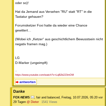
oder so)!
Hat da Jemand aus Versehen "RU" statt "RT" in die
Tastatur gehauen?
Forumsketzer Foxi hatte da wieder eine Chance
gewittert…
(Wobei ich „Ketzer“ aus geschichtlichem Bewusstsein nicht
negativ framen mag.)
LG
D-Marker (ungeimpft)
--
https://www.youtube.com/watch?v=LqB2b223mOM
antworten
Danke
FOX-NEWS
,
fair and balanced
,
Freitag, 10.07.2026, 05:20
vor
29 Tagen
@ Dieter
1541 Views