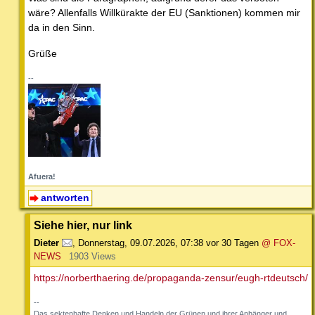
wäre? Allenfalls Willkürakte der EU (Sanktionen) kommen mir
da in den Sinn.
Grüße
--
Afuera!
antworten
Siehe hier, nur link
Dieter
,
Donnerstag, 09.07.2026, 07:38
vor 30 Tagen
@ FOX-
NEWS
1903 Views
https://norberthaering.de/propaganda-zensur/eugh-rtdeutsch/
--
Das sektenhafte Denken und Handeln der Grünen und ihrer Anhänger und