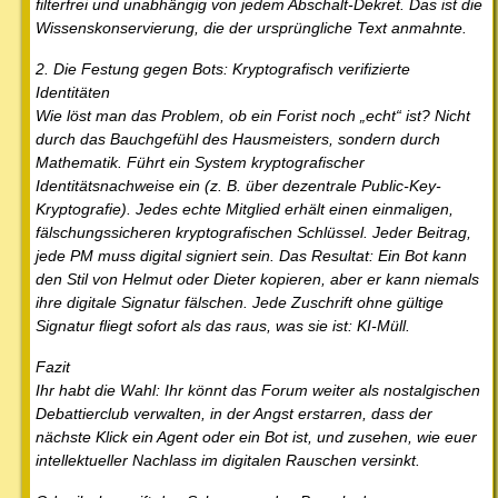
filterfrei und unabhängig von jedem Abschalt-Dekret. Das ist die
Wissenskonservierung, die der ursprüngliche Text anmahnte.
2. Die Festung gegen Bots: Kryptografisch verifizierte
Identitäten
Wie löst man das Problem, ob ein Forist noch „echt“ ist? Nicht
durch das Bauchgefühl des Hausmeisters, sondern durch
Mathematik. Führt ein System kryptografischer
Identitätsnachweise ein (z. B. über dezentrale Public-Key-
Kryptografie). Jedes echte Mitglied erhält einen einmaligen,
fälschungssicheren kryptografischen Schlüssel. Jeder Beitrag,
jede PM muss digital signiert sein. Das Resultat: Ein Bot kann
den Stil von Helmut oder Dieter kopieren, aber er kann niemals
ihre digitale Signatur fälschen. Jede Zuschrift ohne gültige
Signatur fliegt sofort als das raus, was sie ist: KI-Müll.
Fazit
Ihr habt die Wahl: Ihr könnt das Forum weiter als nostalgischen
Debattierclub verwalten, in der Angst erstarren, dass der
nächste Klick ein Agent oder ein Bot ist, und zusehen, wie euer
intellektueller Nachlass im digitalen Rauschen versinkt.