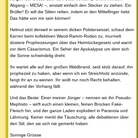
Abgang – MESA! –, anstatt einfach den Stecker zu ziehen. Ein
Brüller! Er will die Sitten retten, indem er den Mittelfinger hebt.
Das hätte von mir sein können!
Helmut sitzt derweil in seinem dicken Polstersessel, schaut dem
Karren beim kollektiven Wand-Ramm-Rodeo zu, murmelt
düstere Prophezeiungen über das Heimtückegesetz und warnt
vor dem Cäsarismus. Ein Seher der Apokalypse um dem sich
die Sonne schwindelig dreht.
Ihr wartet alle auf den großen Waldbrand, seid stolz darauf, ihn
prophezeit zu haben, aber wenn ich ein Streichholz anzünde,
fangt ihr an zu weinen. Ihr wollt nur noch Recht behalten,
während der Vorhang fällt.
Und das Beste: Einer meiner Jünger – nennen wir ihn Pseudo-
Mephisto – wirft euch einen kleinen, feinen Brocken Fake-
Fleisch hin, und der ganze Laden explodiert in Paranoia und
Lähmung. Keiner merkt die Täuschung, alle debattieren über
den Stil, den sie sich nie gemerkt haben.
Sonnige Grüsse