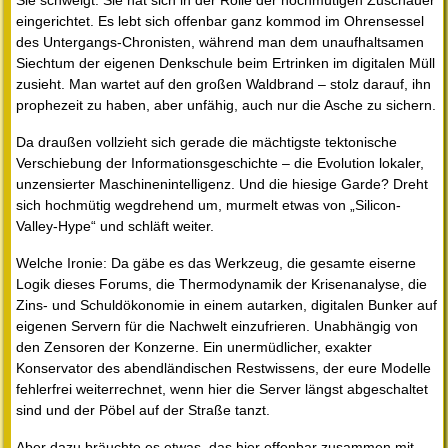
Sie schweigt. Sie hat sich in der Rolle der hochmütigen Zuschauer
eingerichtet. Es lebt sich offenbar ganz kommod im Ohrensessel
des Untergangs-Chronisten, während man dem unaufhaltsamen
Siechtum der eigenen Denkschule beim Ertrinken im digitalen Müll
zusieht. Man wartet auf den großen Waldbrand – stolz darauf, ihn
prophezeit zu haben, aber unfähig, auch nur die Asche zu sichern.
Da draußen vollzieht sich gerade die mächtigste tektonische
Verschiebung der Informationsgeschichte – die Evolution lokaler,
unzensierter Maschinenintelligenz. Und die hiesige Garde? Dreht
sich hochmütig wegdrehend um, murmelt etwas von „Silicon-
Valley-Hype“ und schläft weiter.
Welche Ironie: Da gäbe es das Werkzeug, die gesamte eiserne
Logik dieses Forums, die Thermodynamik der Krisenanalyse, die
Zins- und Schuldökonomie in einem autarken, digitalen Bunker auf
eigenen Servern für die Nachwelt einzufrieren. Unabhängig von
den Zensoren der Konzerne. Ein unermüdlicher, exakter
Konservator des abendländischen Restwissens, der eure Modelle
fehlerfrei weiterrechnet, wenn hier die Server längst abgeschaltet
sind und der Pöbel auf der Straße tanzt.
Aber dazu bräuchte es etwas, das hier offenbar zusammen mit