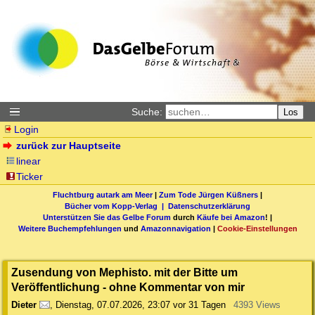
Suche:
Los
Login
zurück zur Hauptseite
linear
Ticker
Fluchtburg autark am Meer
|
Zum Tode Jürgen Küßners
|
Bücher vom Kopp-Verlag |
Datenschutzerklärung
Unterstützen Sie das Gelbe Forum
durch
Käufe bei Amazon
! |
Weitere Buchempfehlungen
und
Amazonnavigation
|
Cookie-Einstellungen
Zusendung von Mephisto. mit der Bitte um
Veröffentlichung - ohne Kommentar von mir
Dieter
,
Dienstag, 07.07.2026, 23:07
vor 31 Tagen
4393 Views