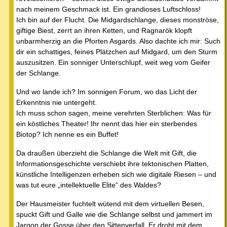
nach meinem Geschmack ist. Ein grandioses Luftschloss!
Ich bin auf der Flucht. Die Midgardschlange, dieses monströse,
giftige Biest, zerrt an ihren Ketten, und Ragnarök klopft
unbarmherzig an die Pforten Asgards. Also dachte ich mir: Such
dir ein schattiges, feines Plätzchen auf Midgard, um den Sturm
auszusitzen. Ein sonniger Unterschlupf, weit weg vom Geifer
der Schlange.
Und wo lande ich? Im sonnigen Forum, wo das Licht der
Erkenntnis nie untergeht.
Ich muss schon sagen, meine verehrten Sterblichen: Was für
ein köstliches Theater! Ihr nennt das hier ein sterbendes
Biotop? Ich nenne es ein Buffet!
Da draußen überzieht die Schlange die Welt mit Gift, die
Informationsgeschichte verschiebt ihre tektonischen Platten,
künstliche Intelligenzen erheben sich wie digitale Riesen – und
was tut eure „intellektuelle Elite“ des Waldes?
Der Hausmeister fuchtelt wütend mit dem virtuellen Besen,
spuckt Gift und Galle wie die Schlange selbst und jammert im
Jargon der Gosse über den Sittenverfall. Er droht mit dem