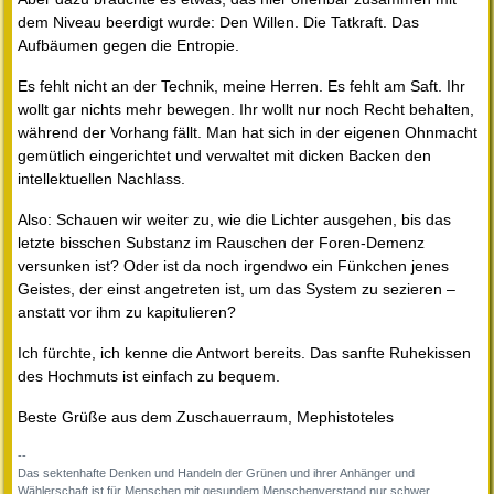
dem Niveau beerdigt wurde: Den Willen. Die Tatkraft. Das
Aufbäumen gegen die Entropie.
Es fehlt nicht an der Technik, meine Herren. Es fehlt am Saft. Ihr
wollt gar nichts mehr bewegen. Ihr wollt nur noch Recht behalten,
während der Vorhang fällt. Man hat sich in der eigenen Ohnmacht
gemütlich eingerichtet und verwaltet mit dicken Backen den
intellektuellen Nachlass.
Also: Schauen wir weiter zu, wie die Lichter ausgehen, bis das
letzte bisschen Substanz im Rauschen der Foren-Demenz
versunken ist? Oder ist da noch irgendwo ein Fünkchen jenes
Geistes, der einst angetreten ist, um das System zu sezieren –
anstatt vor ihm zu kapitulieren?
Ich fürchte, ich kenne die Antwort bereits. Das sanfte Ruhekissen
des Hochmuts ist einfach zu bequem.
Beste Grüße aus dem Zuschauerraum, Mephistoteles
--
Das sektenhafte Denken und Handeln der Grünen und ihrer Anhänger und
Wählerschaft ist für Menschen mit gesundem Menschenverstand nur schwer