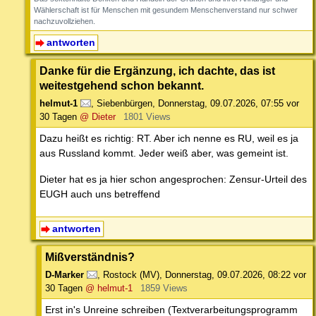
Wählerschaft ist für Menschen mit gesundem Menschenverstand nur schwer
nachzuvollziehen.
antworten
Danke für die Ergänzung, ich dachte, das ist
weitestgehend schon bekannt.
helmut-1
,
Siebenbürgen
,
Donnerstag, 09.07.2026, 07:55
vor
30 Tagen
@ Dieter
1801 Views
Dazu heißt es richtig: RT. Aber ich nenne es RU, weil es ja
aus Russland kommt. Jeder weiß aber, was gemeint ist.
Dieter hat es ja hier schon angesprochen: Zensur-Urteil des
EUGH auch uns betreffend
antworten
Mißverständnis?
D-Marker
,
Rostock (MV)
,
Donnerstag, 09.07.2026, 08:22
vor
30 Tagen
@ helmut-1
1859 Views
Erst in's Unreine schreiben (Textverarbeitungsprogramm