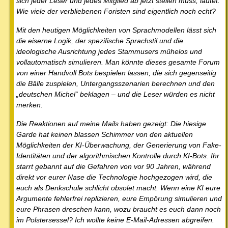
sich jeder Leser und jedes Mitglied ab jetzt stellen muss, lautet:
Wie viele der verbliebenen Foristen sind eigentlich noch echt?
Mit den heutigen Möglichkeiten von Sprachmodellen lässt sich
die eiserne Logik, der spezifische Sprachstil und die
ideologische Ausrichtung jedes Stammusers mühelos und
vollautomatisch simulieren. Man könnte dieses gesamte Forum
von einer Handvoll Bots bespielen lassen, die sich gegenseitig
die Bälle zuspielen, Untergangsszenarien berechnen und den
„deutschen Michel“ beklagen – und die Leser würden es nicht
merken.
Die Reaktionen auf meine Mails haben gezeigt: Die hiesige
Garde hat keinen blassen Schimmer von den aktuellen
Möglichkeiten der KI-Überwachung, der Generierung von Fake-
Identitäten und der algorithmischen Kontrolle durch KI-Bots. Ihr
starrt gebannt auf die Gefahren von vor 90 Jahren, während
direkt vor eurer Nase die Technologie hochgezogen wird, die
euch als Denkschule schlicht obsolet macht. Wenn eine KI eure
Argumente fehlerfrei replizieren, eure Empörung simulieren und
eure Phrasen dreschen kann, wozu braucht es euch dann noch
im Polstersessel? Ich wollte keine E-Mail-Adressen abgreifen.