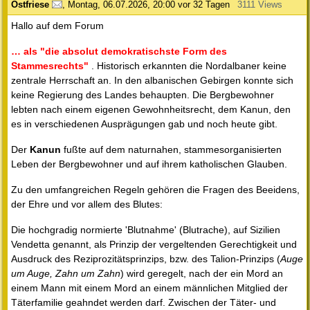
Ostfriese
,
Montag, 06.07.2026, 20:00
vor 32 Tagen
3111 Views
Hallo auf dem Forum
… als "die absolut demokratischste Form des
Stammesrechts"
. Historisch erkannten die Nordalbaner keine
zentrale Herrschaft an. In den albanischen Gebirgen konnte sich
keine Regierung des Landes behaupten. Die Bergbewohner
lebten nach einem eigenen Gewohnheitsrecht, dem Kanun, den
es in verschiedenen Ausprägungen gab und noch heute gibt.
Der
Kanun
fußte auf dem naturnahen, stammesorganisierten
Leben der Bergbewohner und auf ihrem katholischen Glauben.
Zu den umfangreichen Regeln gehören die Fragen des Beeidens,
der Ehre und vor allem des Blutes:
Die hochgradig normierte 'Blutnahme' (Blutrache), auf Sizilien
Vendetta genannt, als Prinzip der vergeltenden Gerechtigkeit und
Ausdruck des Reziprozitätsprinzips, bzw. des Talion-Prinzips (
Auge
um Auge, Zahn um Zahn
) wird geregelt, nach der ein Mord an
einem Mann mit einem Mord an einem männlichen Mitglied der
Täterfamilie geahndet werden darf. Zwischen der Täter- und