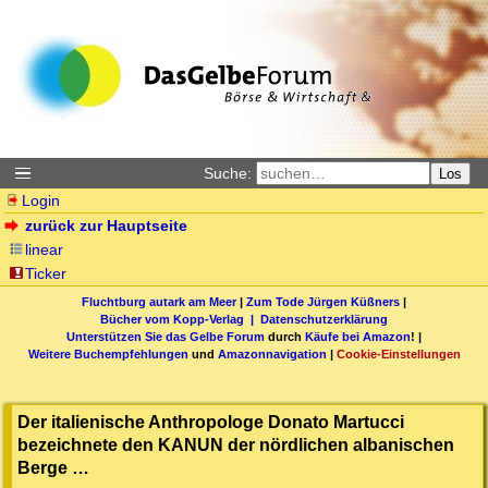
Suche:
Los
Login
zurück zur Hauptseite
linear
Ticker
Fluchtburg autark am Meer
|
Zum Tode Jürgen Küßners
|
Bücher vom Kopp-Verlag |
Datenschutzerklärung
Unterstützen Sie das Gelbe Forum
durch
Käufe bei Amazon
! |
Weitere Buchempfehlungen
und
Amazonnavigation
|
Cookie-Einstellungen
Der italienische Anthropologe Donato Martucci
bezeichnete den KANUN der nördlichen albanischen
Berge …