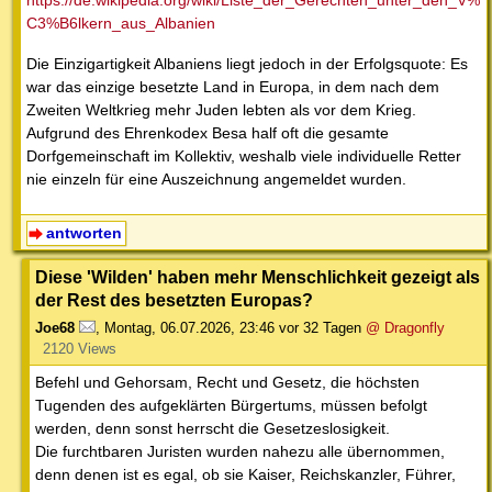
https://de.wikipedia.org/wiki/Liste_der_Gerechten_unter_den_V%
C3%B6lkern_aus_Albanien
Die Einzigartigkeit Albaniens liegt jedoch in der Erfolgsquote: Es
war das einzige besetzte Land in Europa, in dem nach dem
Zweiten Weltkrieg mehr Juden lebten als vor dem Krieg.
Aufgrund des Ehrenkodex Besa half oft die gesamte
Dorfgemeinschaft im Kollektiv, weshalb viele individuelle Retter
nie einzeln für eine Auszeichnung angemeldet wurden.
antworten
Diese 'Wilden' haben mehr Menschlichkeit gezeigt als
der Rest des besetzten Europas?
Joe68
,
Montag, 06.07.2026, 23:46
vor 32 Tagen
@ Dragonfly
2120 Views
Befehl und Gehorsam, Recht und Gesetz, die höchsten
Tugenden des aufgeklärten Bürgertums, müssen befolgt
werden, denn sonst herrscht die Gesetzeslosigkeit.
Die furchtbaren Juristen wurden nahezu alle übernommen,
denn denen ist es egal, ob sie Kaiser, Reichskanzler, Führer,