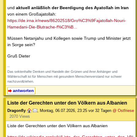
und
aktuell anläßlich der Beerdigung des Ayatollah im Iran
von einem Großajatollah:
https://de.irna.ir/news/86202518/Gro%C3%9Fajatollah-Nouri-
Hamedani-Die-Blutrache-f%C3%B...
Müssen Netanjahu und Kollegen sowie Trump und Minister jetzt
in Sorge sein?
Gruß Dieter
--
Das sektenhafte Denken und Handeln der Grünen und ihrer Anhänger und
Wählerschaft ist für Menschen mit gesundem Menschenverstand nur schwer
nachzuvollziehen.
antworten
Liste der Gerechten unter den Völkern aus Albanien
Dragonfly
,
Montag, 06.07.2026, 23:25
vor 32 Tagen
@ Ostfriese
2070 Views
Liste der Gerechten unter den Völkern aus Albanien