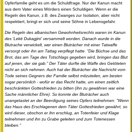
Opferfamilie geht es um die Schuldfrage. Nur der Kanun macht
aus dem Vater eines Mörders einen Schuldigen. Wenn er die
Regeln des Kanun, z.B. des Zwanges zur Isolation, aber nicht
respektiert, bringt er sich und seine Söhne in Lebensgefahr.
Die Regeln des albanischen Gewohnheitsrechts waren im Kanun
des 'Lekë Dukagjini' versammelt worden. Danach wurde in die
Blutrache verwickelt, wer einen Bluträcher mit einer Tatwaffe
versorgt oder ihn am Tattag verpflegt hatte. "Die Büchse und das
Brot, das am Tage des Totschlags gegeben wird, bringen das Blut
auf jenen, der sie gab." Der Täter durfte die Waffe des Getöteten
nicht an sich nehmen. Auch hat der Bluträcher die Nachricht vom
Tode seines Gegners der Familie selbst mitzuteilen, am besten
sogar persönlich - wofür er das Recht hatte, um einen zeitlich
beschränkten Gottesfrieden zu bitten (ihn zu gewähren war eine
Sache männlicher Ehre). So konnte der Bluträcher auch
unangetastet an der Beerdigung seines Opfers teilnehmen: "Wenn
das Haus des Erschlagenen dem Täter Gottesfrieden gewährt, so
wird dieser, obschon er ihn erschlug, an Totenfeier und Klage
teilnehmen und ihn zu Grabe geleiten und zum Totenessen
bleiben."