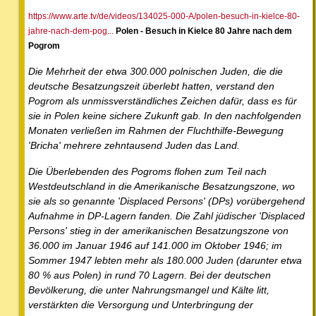
https://www.arte.tv/de/videos/134025-000-A/polen-besuch-in-kielce-80-
jahre-nach-dem-pog...
Polen - Besuch in Kielce 80 Jahre nach dem
Pogrom
Die Mehrheit der etwa 300.000 polnischen Juden, die die
deutsche Besatzungszeit überlebt hatten, verstand den
Pogrom als unmissverständliches Zeichen dafür, dass es für
sie in Polen keine sichere Zukunft gab. In den nachfolgenden
Monaten verließen im Rahmen der Fluchthilfe-Bewegung
'Bricha' mehrere zehntausend Juden das Land.
Die Überlebenden des Pogroms flohen zum Teil nach
Westdeutschland in die Amerikanische Besatzungszone, wo
sie als so genannte 'Displaced Persons' (DPs) vorübergehend
Aufnahme in DP-Lagern fanden. Die Zahl jüdischer 'Displaced
Persons' stieg in der amerikanischen Besatzungszone von
36.000 im Januar 1946 auf 141.000 im Oktober 1946; im
Sommer 1947 lebten mehr als 180.000 Juden (darunter etwa
80 % aus Polen) in rund 70 Lagern. Bei der deutschen
Bevölkerung, die unter Nahrungsmangel und Kälte litt,
verstärkten die Versorgung und Unterbringung der