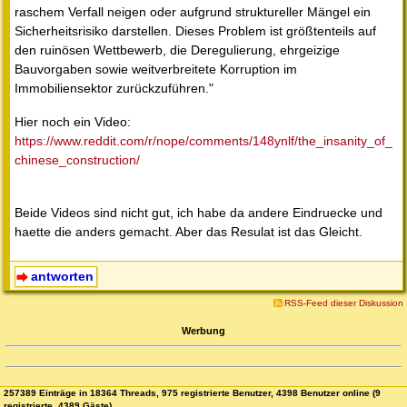
raschem Verfall neigen oder aufgrund struktureller Mängel ein
Sicherheitsrisiko darstellen. Dieses Problem ist größtenteils auf
den ruinösen Wettbewerb, die Deregulierung, ehrgeizige
Bauvorgaben sowie weitverbreitete Korruption im
Immobiliensektor zurückzuführen."
Hier noch ein Video:
https://www.reddit.com/r/nope/comments/148ynlf/the_insanity_of_
chinese_construction/
Beide Videos sind nicht gut, ich habe da andere Eindruecke und
haette die anders gemacht. Aber das Resulat ist das Gleicht.
antworten
RSS-Feed dieser Diskussion
Werbung
257389 Einträge in 18364 Threads, 975 registrierte Benutzer, 4398 Benutzer online (9
registrierte, 4389 Gäste)