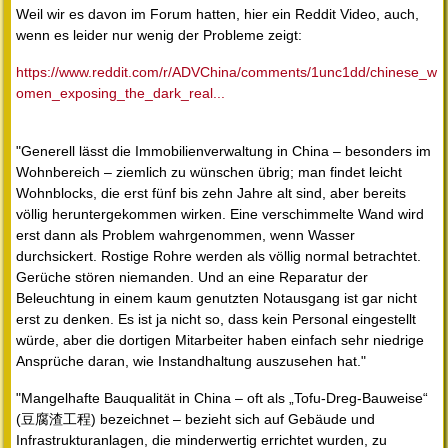
Weil wir es davon im Forum hatten, hier ein Reddit Video, auch,
wenn es leider nur wenig der Probleme zeigt:
https://www.reddit.com/r/ADVChina/comments/1unc1dd/chinese_w
omen_exposing_the_dark_real...
"Generell lässt die Immobilienverwaltung in China – besonders im
Wohnbereich – ziemlich zu wünschen übrig; man findet leicht
Wohnblocks, die erst fünf bis zehn Jahre alt sind, aber bereits
völlig heruntergekommen wirken. Eine verschimmelte Wand wird
erst dann als Problem wahrgenommen, wenn Wasser
durchsickert. Rostige Rohre werden als völlig normal betrachtet.
Gerüche stören niemanden. Und an eine Reparatur der
Beleuchtung in einem kaum genutzten Notausgang ist gar nicht
erst zu denken. Es ist ja nicht so, dass kein Personal eingestellt
würde, aber die dortigen Mitarbeiter haben einfach sehr niedrige
Ansprüche daran, wie Instandhaltung auszusehen hat."
"Mangelhafte Bauqualität in China – oft als „Tofu-Dreg-Bauweise“
(豆腐渣工程) bezeichnet – bezieht sich auf Gebäude und
Infrastrukturanlagen, die minderwertig errichtet wurden, zu