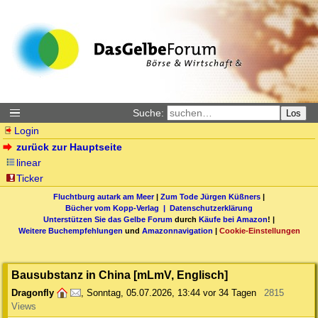
Suche:
Los
Login
zurück zur Hauptseite
linear
Ticker
Fluchtburg autark am Meer
|
Zum Tode Jürgen Küßners
|
Bücher vom Kopp-Verlag |
Datenschutzerklärung
Unterstützen Sie das Gelbe Forum
durch
Käufe bei Amazon
! |
Weitere Buchempfehlungen
und
Amazonnavigation
|
Cookie-Einstellungen
Bausubstanz in China [mLmV, Englisch]
Dragonfly
,
Sonntag, 05.07.2026, 13:44
vor 34 Tagen
2815
Views