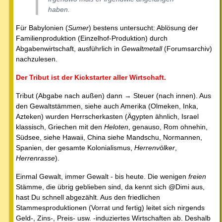
haben.
Für Babylonien (
Sumer
) bestens untersucht: Ablösung der
Familienproduktion (Einzelhof-Produktion) durch
Abgabenwirtschaft, ausführlich in
Gewaltmetall
(Forumsarchiv)
nachzulesen.
Der Tribut ist der Kickstarter aller Wirtschaft.
Tribut (Abgabe nach außen) dann → Steuer (nach innen). Aus
den Gewaltstämmen, siehe auch Amerika (Olmeken, Inka,
Azteken) wurden Herrscherkasten (Ägypten ähnlich, Israel
klassisch, Griechen mit den
Heloten
, genauso, Rom ohnehin,
Südsee, siehe Hawaii, China siehe Mandschu, Normannen,
Spanien, der gesamte Kolonialismus,
Herrenvölker
,
Herrenrasse
).
Einmal Gewalt, immer Gewalt - bis heute. Die wenigen
freien
Stämme, die übrig geblieben sind, da kennt sich @Dimi aus,
hast Du schnell abgezählt. Aus den friedlichen
Stammesproduktionen (Vorrat und fertig) leitet sich nirgends
Geld-, Zins-, Preis- usw. -induziertes Wirtschaften ab. Deshalb