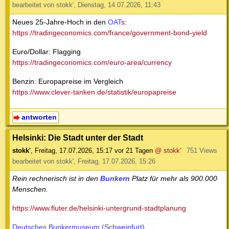
bearbeitet von stokk', Dienstag, 14.07.2026, 11:43
Neues 25-Jahre-Hoch in den
OAT
s
:
https://tradingeconomics.com/france/government-bond-yield
Euro/Dollar: Flagging
https://tradingeconomics.com/euro-area/currency
Benzin: Europapreise im Vergleich
https://www.clever-tanken.de/statistik/europapreise
antworten
Helsinki: Die Stadt unter der Stadt
stokk'
,
Freitag, 17.07.2026, 15:17
vor 21 Tagen
@ stokk'
751 Views
bearbeitet von stokk', Freitag, 17.07.2026, 15:26
Rein rechnerisch ist in den
Bunkern
Platz für mehr als 900.000
Menschen.
https://www.fluter.de/helsinki-untergrund-stadtplanung
Deutsches Bunkermuseum (Schweinfurt)