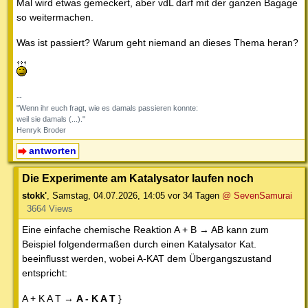
Mal wird etwas gemeckert, aber vdL darf mit der ganzen Bagage
so weitermachen.
Was ist passiert? Warum geht niemand an dieses Thema heran?
--
"Wenn ihr euch fragt, wie es damals passieren konnte:
weil sie damals (...)."
Henryk Broder
antworten
Die Experimente am Katalysator laufen noch
stokk'
,
Samstag, 04.07.2026, 14:05
vor 34 Tagen
@ SevenSamurai
3664 Views
Eine einfache chemische Reaktion A + B → AB kann zum
Beispiel folgendermaßen durch einen Katalysator Kat.
beeinflusst werden, wobei A-KAT dem Übergangszustand
entspricht:
A + K A T →
A - K A T
}