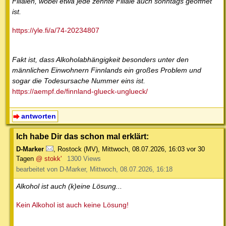
Filialen, wobei etwa jede zehnte Filiale auch sonntags geöffnet
ist.
https://yle.fi/a/74-20234807
Fakt ist, dass Alkoholabhängigkeit besonders unter den
männlichen Einwohnern Finnlands ein großes Problem und
sogar die Todesursache Nummer eins ist.
https://aempf.de/finnland-glueck-unglueck/
antworten
Ich habe Dir das schon mal erklärt:
D-Marker
,
Rostock (MV)
,
Mittwoch, 08.07.2026, 16:03
vor 30
Tagen
@ stokk'
1300 Views
bearbeitet von D-Marker, Mittwoch, 08.07.2026, 16:18
Alkohol ist auch (k)eine Lösung...
Kein Alkohol ist auch keine Lösung!