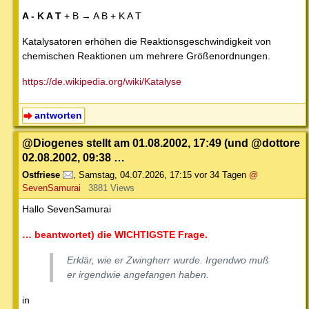
A - K A T
+ B → A B + K A T
Katalysatoren erhöhen die Reaktionsgeschwindigkeit von
chemischen Reaktionen um mehrere Größenordnungen.
https://de.wikipedia.org/wiki/Katalyse
antworten
@Diogenes stellt am 01.08.2002, 17:49 (und @dottore
02.08.2002, 09:38 …
Ostfriese
,
Samstag, 04.07.2026, 17:15
vor 34 Tagen
@
SevenSamurai
3881 Views
Hallo SevenSamurai
… beantwortet) die WICHTIGSTE Frage.
Erklär, wie er Zwingherr wurde. Irgendwo muß
er irgendwie angefangen haben.
in