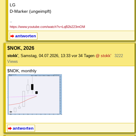
LG
D-Marker (ungeimpft)
--
https://www.youtube.com/watch?v=LqB2b223mOM
antworten
$NOK, 2026
stokk'
,
Samstag, 04.07.2026, 13:33
vor 34 Tagen
@ stokk'
3222
Views
$NOK, monthly
antworten