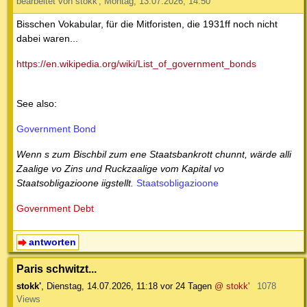
bearbeitet von stokk', Montag, 13.07.2026, 14:50
Bisschen Vokabular, für die Mitforisten, die 1931ff noch nicht
dabei waren...
https://en.wikipedia.org/wiki/List_of_government_bonds
See also:
Government Bond
Wenn s zum Bischbil zum ene Staatsbankrott chunnt, wärde alli
Zaalige vo Zins und Ruckzaalige vom Kapital vo
Staatsobligazioone iigstellt.
Staatsobligazioone
Government Debt
antworten
Paris schwitzt...
stokk'
,
Dienstag, 14.07.2026, 11:18
vor 24 Tagen
@ stokk'
1078
Views