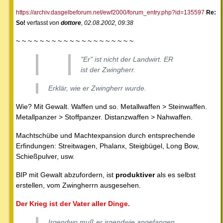
https://archiv.dasgelbeforum.net/ewf2000/forum_entry.php?id=135597
Re:
So!
verfasst
von
dottore
, 02.08.2002, 09:38
~ ~ ~ ~ ~ ~ ~ ~ ~ ~ ~ ~ ~ ~ ~ ~ ~ ~ ~ ~
"Er" ist nicht der Landwirt. ER
ist der Zwingherr.
Erklär, wie er Zwingherr wurde.
Wie? Mit Gewalt. Waffen und so. Metallwaffen > Steinwaffen.
Metallpanzer > Stoffpanzer. Distanzwaffen > Nahwaffen.
Machtschübe und Machtexpansion durch entsprechende
Erfindungen: Streitwagen, Phalanx, Steigbügel, Long Bow,
Schießpulver, usw.
BIP mit Gewalt abzufordern, ist
produktiver
als es selbst
erstellen, vom Zwingherrn ausgesehen.
Der Krieg ist der Vater aller Dinge.
Irgendwo muß er irgendwie angefangen