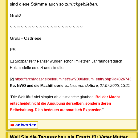
sind diese Stämme auch so
zurückgeblieben
.
Gruß!
~ ~ ~ ~ ~ ~ ~ ~ ~ ~ ~ ~ ~ ~ ~ ~ ~ ~ ~ ~
Gruß - Ostfriese
PS
[1]
Stoffpanzer
? Panzer wurden schon im letzten Jahrhundert durch
Holzmodelle ersetzt und simuliert.
[2]
https://archiv.dasgelbeforum.net/ewf2000/forum_entry.php?id=326743
Re: NWO und die Machttheorie
verfasst von
dottore
, 27.07.2005, 15:11
"Die Welt läuft viel simpler ab als manche glauben.
Bei der Macht
entscheidet nicht die Ausübung derselben, sondern deren
Beibehaltung. Dies bedeutet automatisch Expansion.
"
antworten
Weil Sie die Tagesschau als Ersatz für Vater Mutter