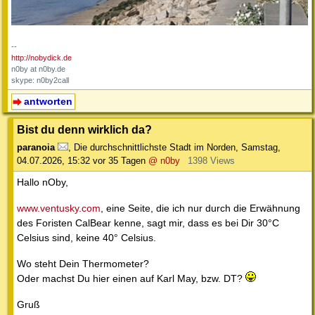
--
http://nobydick.de
n0by at n0by.de
skype: n0by2call
antworten
Bist du denn wirklich da?
paranoia
,
Die durchschnittlichste Stadt im Norden
,
Samstag,
04.07.2026, 15:32
vor 35 Tagen
@ n0by
1398 Views
Hallo nOby,
www.ventusky.com
, eine Seite, die ich nur durch die Erwähnung
des Foristen CalBear kenne, sagt mir, dass es bei Dir 30°C
Celsius sind, keine 40° Celsius.
Wo steht Dein Thermometer?
Oder machst Du hier einen auf Karl May, bzw. DT?
Gruß