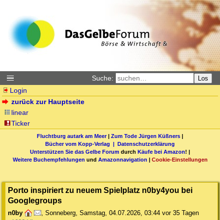
Suche:
Los
Login
zurück zur Hauptseite
linear
Ticker
Fluchtburg autark am Meer
|
Zum Tode Jürgen Küßners
|
Bücher vom Kopp-Verlag |
Datenschutzerklärung
Unterstützen Sie das Gelbe Forum
durch
Käufe bei Amazon
! |
Weitere Buchempfehlungen
und
Amazonnavigation
|
Cookie-Einstellungen
Porto inspiriert zu neuem Spielplatz n0by4you bei
Googlegroups
n0by
,
Sonneberg
,
Samstag, 04.07.2026, 03:44
vor 35 Tagen