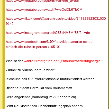
https://www.youtube.com/shorts/VSK65q_aWs8
https://www.youtube.com/watch?v=sOciDL6TbCM
https://www.tiktok.com/@aarontroschke/video/747529823031030
9142
https://www.instagram.com/reel/C3ZzNM8MfB8/?hl=de
https://www.facebook.com/NJOY.de/videos/marco-scheel-
einfach-die-ruhe-in-person-/105101...
Was ist der
wahre Hintergrund der „Entbürokratisierungsorgie“
:
Zurück zu Videos, daraus zitiert:
-Scheune soll zur Produktionshalle umfunktioniert werden
-findet auf dem Formular vom Bauamt statt
-wird abgelehnt (Bauantrag im Außenbereich)
-Amt Neukloster soll Flächennutzungsplan ändern