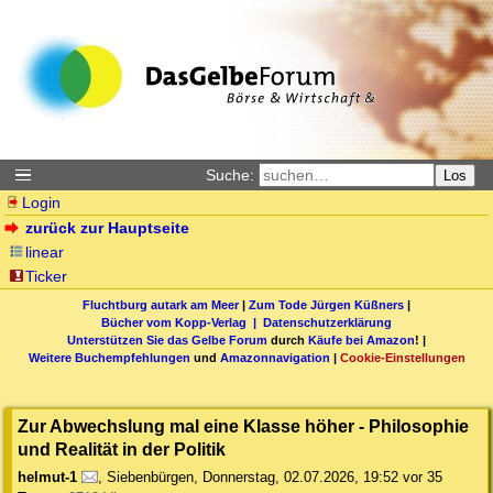
Suche:
Los
Login
zurück zur Hauptseite
linear
Ticker
Fluchtburg autark am Meer
|
Zum Tode Jürgen Küßners
|
Bücher vom Kopp-Verlag |
Datenschutzerklärung
Unterstützen Sie das Gelbe Forum
durch
Käufe bei Amazon
! |
Weitere Buchempfehlungen
und
Amazonnavigation
|
Cookie-Einstellungen
Zur Abwechslung mal eine Klasse höher - Philosophie
und Realität in der Politik
helmut-1
,
Siebenbürgen
,
Donnerstag, 02.07.2026, 19:52
vor 35