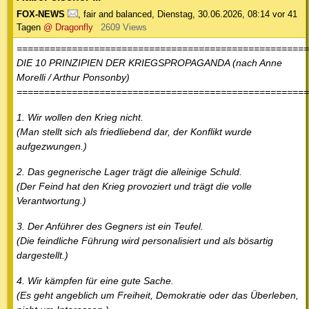
FOX-NEWS
,
fair and balanced
,
Dienstag, 30.06.2026, 08:14
vor 41
Tagen
@ Dragonfly
2609 Views
=====================================================
DIE 10 PRINZIPIEN DER KRIEGSPROPAGANDA (nach Anne
Morelli / Arthur Ponsonby)
=====================================================
1. Wir wollen den Krieg nicht.
(Man stellt sich als friedliebend dar, der Konflikt wurde
aufgezwungen.)
2. Das gegnerische Lager trägt die alleinige Schuld.
(Der Feind hat den Krieg provoziert und trägt die volle
Verantwortung.)
3. Der Anführer des Gegners ist ein Teufel.
(Die feindliche Führung wird personalisiert und als bösartig
dargestellt.)
4. Wir kämpfen für eine gute Sache.
(Es geht angeblich um Freiheit, Demokratie oder das Überleben,