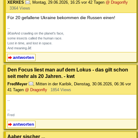
XERXES
,
Montag, 29.06.2026, 16:25
vor 42 Tagen
@ Dragonfly
3364 Views
Für 20 gefallene Ukraine bekommen die Russen einen!
--
â€œAnd crawling on the planet's face,
some insects called the human race.
Lost in time, and lost in space.
And meaning.â€
antworten
Den Focus liest man auf dem Lokus - das gilt schon
seit mehr als 20 Jahren. - kwt
FredMeyer
,
Mitten in der Karibik
,
Dienstag, 30.06.2026, 06:36
vor
41 Tagen
@ Dragonfly
1854 Views
..
--
Fred
antworten
Aaber sischer ...