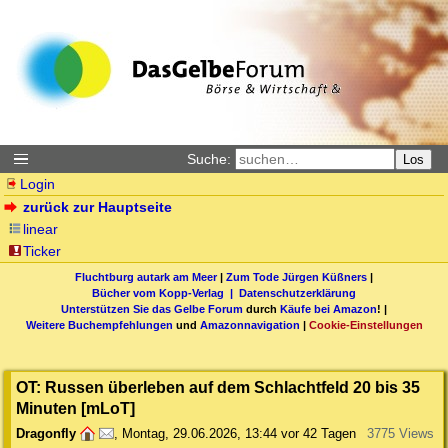
Suche:
Los
Login
zurück zur Hauptseite
linear
Ticker
Fluchtburg autark am Meer
|
Zum Tode Jürgen Küßners
|
Bücher vom Kopp-Verlag |
Datenschutzerklärung
Unterstützen Sie das Gelbe Forum
durch
Käufe bei Amazon
! |
Weitere Buchempfehlungen
und
Amazonnavigation
|
Cookie-Einstellungen
OT: Russen überleben auf dem Schlachtfeld 20 bis 35
Minuten [mLoT]
Dragonfly
,
Montag, 29.06.2026, 13:44
vor 42 Tagen
3775 Views