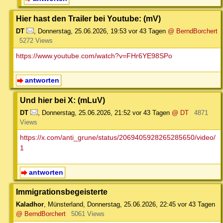
Hier hast den Trailer bei Youtube: (mV)
DT
,
Donnerstag, 25.06.2026, 19:53
vor 43 Tagen
@ BerndBorchert
5272 Views
https://www.youtube.com/watch?v=FHr6YE98SPo
antworten
Und hier bei X: (mLuV)
DT
,
Donnerstag, 25.06.2026, 21:52
vor 43 Tagen
@ DT
4871
Views
https://x.com/anti_grune/status/2069405928265285650/video/
1
antworten
Immigrationsbegeisterte
Kaladhor
,
Münsterland
,
Donnerstag, 25.06.2026, 22:45
vor 43 Tagen
@ BerndBorchert
5061 Views