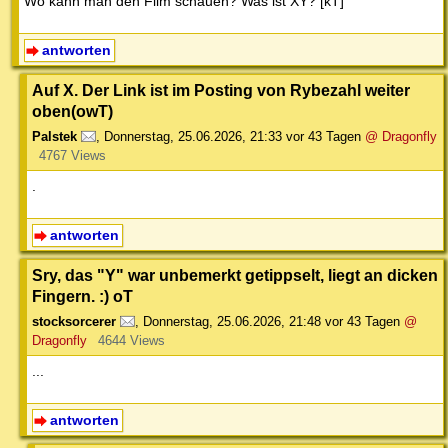
Wo kann man den Film schauen? Was ist XY? [kT]
antworten
Auf X. Der Link ist im Posting von Rybezahl weiter
oben(owT)
Palstek
,
Donnerstag, 25.06.2026, 21:33
vor 43 Tagen
@ Dragonfly
4767 Views
.
antworten
Sry, das "Y" war unbemerkt getippselt, liegt an dicken
Fingern. :) oT
stocksorcerer
,
Donnerstag, 25.06.2026, 21:48
vor 43 Tagen
@
Dragonfly
4644 Views
...
antworten