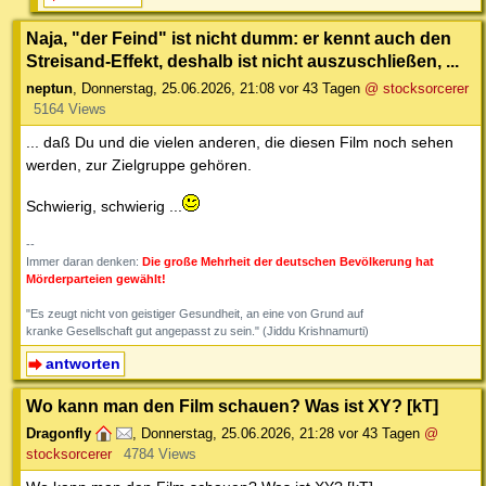
Naja, "der Feind" ist nicht dumm: er kennt auch den
Streisand-Effekt, deshalb ist nicht auszuschließen, ...
neptun
,
Donnerstag, 25.06.2026, 21:08
vor 43 Tagen
@ stocksorcerer
5164 Views
... daß Du und die vielen anderen, die diesen Film noch sehen
werden, zur Zielgruppe gehören.
Schwierig, schwierig ...
--
Immer daran denken:
Die große Mehrheit der deutschen Bevölkerung hat
Mörderparteien gewählt!
"Es zeugt nicht von geistiger Gesundheit, an eine von Grund auf
kranke Gesellschaft gut angepasst zu sein." (Jiddu Krishnamurti)
antworten
Wo kann man den Film schauen? Was ist XY? [kT]
Dragonfly
,
Donnerstag, 25.06.2026, 21:28
vor 43 Tagen
@
stocksorcerer
4784 Views