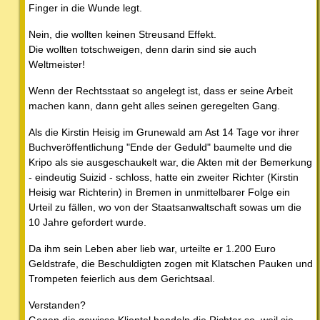
Finger in die Wunde legt.
Nein, die wollten keinen Streusand Effekt.
Die wollten totschweigen, denn darin sind sie auch
Weltmeister!
Wenn der Rechtsstaat so angelegt ist, dass er seine Arbeit
machen kann, dann geht alles seinen geregelten Gang.
Als die Kirstin Heisig im Grunewald am Ast 14 Tage vor ihrer
Buchveröffentlichung "Ende der Geduld" baumelte und die
Kripo als sie ausgeschaukelt war, die Akten mit der Bemerkung
- eindeutig Suizid - schloss, hatte ein zweiter Richter (Kirstin
Heisig war Richterin) in Bremen in unmittelbarer Folge ein
Urteil zu fällen, wo von der Staatsanwaltschaft sowas um die
10 Jahre gefordert wurde.
Da ihm sein Leben aber lieb war, urteilte er 1.200 Euro
Geldstrafe, die Beschuldigten zogen mit Klatschen Pauken und
Trompeten feierlich aus dem Gerichtsaal.
Verstanden?
Gegen die gewisse Klientel handeln die Richter so, weil sie