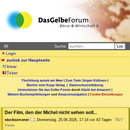
Suche:
Los
Login
zurück zur Hauptseite
linear
Ticker
Fluchtburg autark am Meer
|
Zum Tode Jürgen Küßners
|
Bücher vom Kopp-Verlag |
Datenschutzerklärung
Unterstützen Sie das Gelbe Forum
durch
Käufe bei Amazon
! |
Weitere Buchempfehlungen
und
Amazonnavigation
|
Cookie-Einstellungen
Der Film, den der Michel nicht sehen soll...
stocksorcerer
,
Donnerstag, 25.06.2026, 17:14
vor 43 Tagen
7827
Views