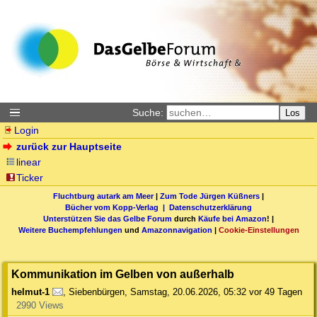
Suche:
Los
Login
zurück zur Hauptseite
linear
Ticker
Fluchtburg autark am Meer
|
Zum Tode Jürgen Küßners
|
Bücher vom Kopp-Verlag |
Datenschutzerklärung
Unterstützen Sie das Gelbe Forum
durch
Käufe bei Amazon
! |
Weitere Buchempfehlungen
und
Amazonnavigation
|
Cookie-Einstellungen
Kommunikation im Gelben von außerhalb
helmut-1
,
Siebenbürgen
,
Samstag, 20.06.2026, 05:32
vor 49 Tagen
2990 Views