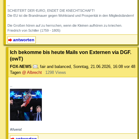
--
SCHEITERT DER €URO, ENDET DIE KNECHTSCHAFT!
Die EU ist die Brandmauer gegen Wohlstand und Prosperität in den Mitgliedsländern!
Die Großen hören auf zu herrschen, wenn die Kleinen aufhören zu kriechen.
Friedrich von Schiller (1759 - 1805)
antworten
Ich bekomme bis heute Mails von Externen via DGF.
(owT)
FOX-NEWS
,
fair and balanced
,
Sonntag, 21.06.2026, 16:08
vor 48
Tagen
@ Albrecht
1298 Views
--
Afuera!
antworten