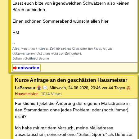
Lasst euch bitte von irgendwelchen Schwätzern also keinen
Bären aufbinden.
Einen schönen Sommerabend wünscht allen hier
HM
--
Alles, was man in dieser Zeit für seinen Charakter tun kann, ist, zu
dokumentieren, daß man nicht zur Zeit gehört.
Johann Gottfried Seume
antworten
Kurze Anfrage an den geschätzten Hausmeister
LePenseur
,
Mittwoch, 24.06.2026, 20:46
vor 44 Tagen
@
Hausmeister
1074 Views
Funktioniert jetzt die Änderung der eigenen Mailadresse in
den Stammdaten ohne jedes Problem, oder (noch immer)
nicht?
Ich habe mir mit dem Versuch, meine Mailadresse
auszutauschen, seinerzeit eine "Selbst-Sperre" als Benutzer